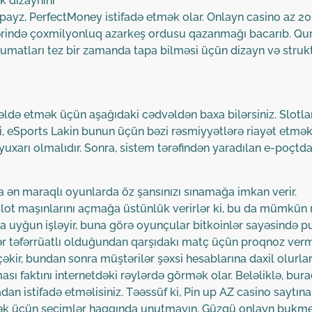
ik dizaynını
yz, PerfectMoney istifadə etmək olar. Onlayn casino az 2016
lərində çoxmilyonluq azarkeş ordusu qazanmağı bacarıb. Q
umatları tez bir zamanda tapa bilməsi üçün dizayn və struktu
əldə etmək üçün aşağıdaki cədvəldən baxa bilərsiniz. Slotlar,
ri, eSports Lakin bunun üçün bəzi rəsmiyyətlərə riayət etmə
xarı olmalıdır. Sonra, sistem tərəfindən yaradılan e-poçtd
da ən maraqlı oyunlarda öz şansınızı sınamağa imkan verir.
t maşınlarını açmağa üstünlük verirlər ki, bu da mümkün ris
uyğun işləyir, buna görə oyunçular bitkoinlər sayəsində pul 
dər təfərrüatlı olduğundan qarşıdakı matç üçün proqnoz ver
kir, bundan sonra müştərilər şəxsi hesablarına daxil olurlar
ı faktını internetdəki rəylərdə görmək olar. Beləliklə, burad
 istifadə etməlisiniz. Təəssüf ki, Pin up AZ casino saytına
mək üçün seçimlər haqqında unutmayın. Güzgü onlayn bukme