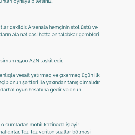
nları oynaya bilərsiniz.
tlar daxildir. Arsenala həmçinin stol üstü və
otların əla nəticəsi hətta ən tələbkar gembleri
simum 1500 AZN təşkil edir.
lıqla vəsait yatırmaq və çıxarmaq üçün ilk
b onun şərtləri ilə yaxından tanış olmalıdır.
t dərhal oyun hesabına gedir və onun
 o cümlədən mobil kazinoda işləyir.
alıdırlar. Tez-tez verilən suallar bölməsi