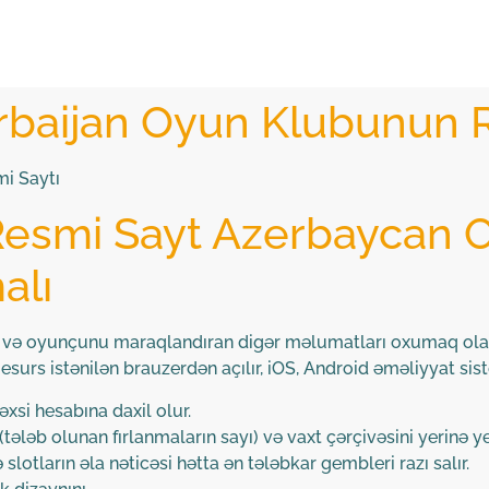
rbaijan Oyun Klubunun 
i Saytı
Resmi Sayt Azerbaycan 
alı
ri və oyunçunu maraqlandıran digər məlumatları oxumaq olar
surs istənilən brauzerdən açılır, iOS, Android əməliyyat si
si hesabına daxil olur.
ləb olunan fırlanmaların sayı) və vaxt çərçivəsini yerinə ye
 slotların əla nəticəsi hətta ən tələbkar gembleri razı salır.