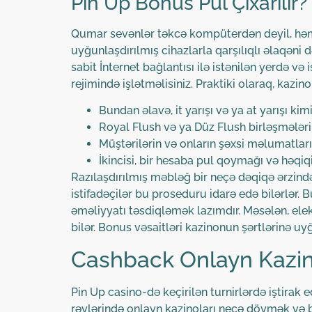
Pin Up Bonus Pul Çıxarılır?
Qumar sevənlər təkcə kompüterdən deyil, həm d
uyğunlaşdırılmış cihazlarla qarşılıqlı əlaqəni 
sabit İnternet bağlantısı ilə istənilən yerdə 
rejimində işlətməlisiniz. Praktiki olaraq, kaz
Bundan əlavə, it yarışı və ya at yarışı k
Royal Flush və ya Düz Flush birləşmələrin
Müştərilərin və onların şəxsi məlumatlarını
İkincisi, bir hesaba pul qoymağı və həqiq
Razılaşdırılmış məbləğ bir neçə dəqiqə ərzind
istifadəçilər bu proseduru idarə edə bilərlər
əməliyyatı təsdiqləmək lazımdır. Məsələn, ele
bilər. Bonus vəsaitləri kazinonun şərtlərinə uy
Cashback Onlayn Kazin
Pin Up casino-də keçirilən turnirlərdə iştirak
rəylərində onlayn kazinoları necə döymək və 