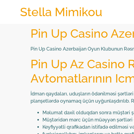
Stella Mimikou
Pin Up Casino Aze
Pin Up Casino Azerbaijan Oyun Klubunun Rəsm
Pin Up Az Casino 
Avtomatlarının Icm
İdman qaydaları, uduşların ödənilməsi şərtlə
planşetlərdə oynamaq üçün uyğunlaşdırılıb. Re
Məlumat daxil olduqdan sonra müştəri şəx
Müştəridən mərc üçün müəyyən şərtləri (tə
Keyfiyyətli qrafikadan istifadə edilməsi və