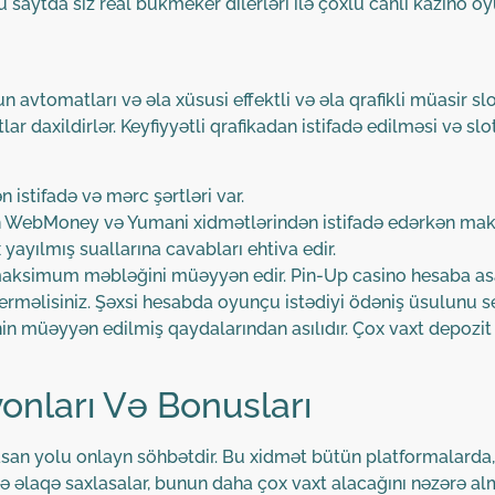
aytda siz real bukmeker dilerləri ilə çoxlu canlı kazino oyu
 avtomatları və əla xüsusi effektli və əla qrafikli müasir slo
tlar daxildirlər. Keyfiyyətli qrafikadan istifadə edilməsi və sl
stifadə və mərc şərtləri var.
 WebMoney və Yumani xidmətlərindən istifadə edərkən mak
yayılmış suallarına cavabları ehtiva edir.
ksimum məbləğini müəyyən edir. Pin-Up casino hesaba asan
əlisiniz. Şəxsi hesabda oyunçu istədiyi ödəniş üsulunu seçi
inin müəyyən edilmiş qaydalarından asılıdır. Çox vaxt depozi
nları Və Bonusları
san yolu onlayn söhbətdir. Bu xidmət bütün platformalarda,
ilə əlaqə saxlasalar, bunun daha çox vaxt alacağını nəzərə alm