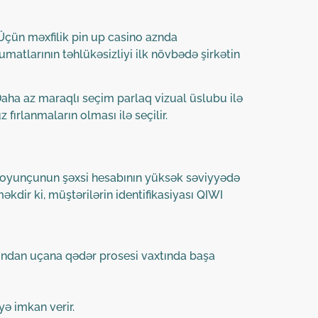
Üçün məxfilik pin up casino aznda
lumatlarının təhlükəsizliyi ilk növbədə şirkətin
Daha az maraqlı seçim parlaq vizual üslubu ilə
fırlanmaların olması ilə seçilir.
bu, oyunçunun şəxsi hesabının yüksək səviyyədə
kdir ki, müştərilərin identifikasiyası QIWI
ndan uçana qədər prosesi vaxtında başa
yə imkan verir.