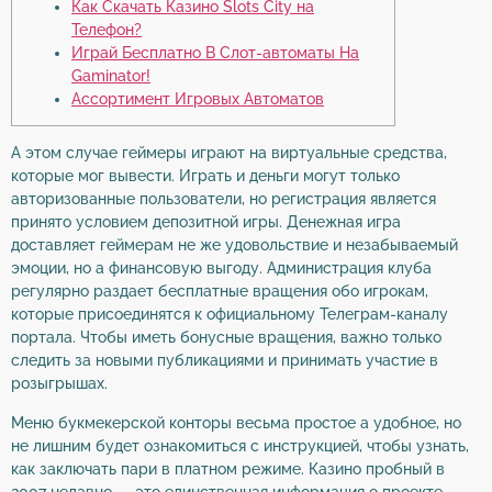
Как Скачать Казино Slots City на
Телефон?
Играй Бесплатно В Слот-автоматы На
Gaminator!
Ассортимент Игровых Автоматов
А этом случае геймеры играют на виртуальные средства,
которые мог вывести. Играть и деньги могут только
авторизованные пользователи, но регистрация является
принято условием депозитной игры. Денежная игра
доставляет геймерам не же удовольствие и незабываемый
эмоции, но а финансовую выгоду. Администрация клуба
регулярно раздает бесплатные вращения обо игрокам,
которые присоединятся к официальному Телеграм-каналу
портала. Чтобы иметь бонусные вращения, важно только
следить за новыми публикациями и принимать участие в
розыгрышах.
Меню букмекерской конторы весьма простое а удобное, но
не лишним будет ознакомиться с инструкцией, чтобы узнать,
как заключать пари в платном режиме. Казино пробный в
2007 недавно — это единственная информация о проекте,