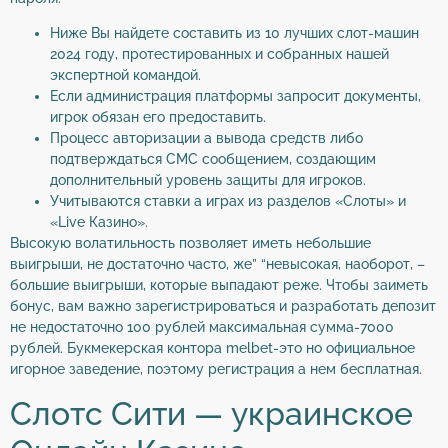
Ниже Вы найдете составить из 10 лучших слот-машин
2024 году, протестированных и собранных нашей
экспертной командой.
Если администрация платформы запросит документы,
игрок обязан его предоставить.
Процесс авторизации а вывода средств либо
подтверждаться СМС сообщением, создающим
дополнительный уровень защиты для игроков.
Учитываются ставки а играх из разделов «Слоты» и
«Live Казино».
Высокую волатильность позволяет иметь небольшие
выигрыши, не достаточно часто, же” “невысокая, наоборот, –
большие выигрыши, которые выпадают реже. Чтобы заиметь
бонус, вам важно зарегистрироваться и разработать депозит
не недостаточно 100 рублей максимальная сумма-7000
рублей. Букмекерская контора melbet-это но официальное
игорное заведение, поэтому регистрация а нем бесплатная.
Слотс Сити — украинское