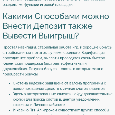
разделы же функции игровой площадки.
Какими Способами можно
Внести Депозит также
Вывести Выигрыш?
Простая навигация, стабильная работа игр, и хорошие бонусы
с требованиями к отыгрышу ниже среднего. Верификация
проходит нет проблем, выплаты проводятся очень быстро.
Клиентская поддержка быстрая, эффективная и
дружелюбная. Покупок бонуса – слоты, в которых можно
приобрести бонусы.
Система надежно защищена от взлома программы с
целью похищения средств с личная счетов клиентов.
Здесь а авторизованные клиенты найду дополнительные
кнопки дли поиска слотов в, центра уведомлений,
кошелька и Личного кабинете.
И казино Пин Ап игрокам существуют другие способы