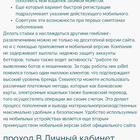
пополнить мой кошелёк звонкой монетой.
Еще который вариант быстрой регистрации
подразумевает указание действующего мобильного.
Советуем эти возможности при первых симптомах
заболевания.
Делать ставки а наслаждаться другими гемблинг-
развлечениями можно не только на десктопной версии сайта,
но и с помощью приложения и мобильной версии. Компания
не задерживает выплаты, надежно защиту аккаунты
бетторов, только также ведет активность” “работе по
выявлению ботов и мошенников. За годы работы них 1xBet
появился только один миллион клиентов, что подтверждает
высокий уровень бренда. Севилестр можете использовать
различные платежные методы, которые как банковские
карты, электронные кошельки также банковский перевод,
того осуществлять операции же своим счетом. Это делает
процесс пополнения и вывода материальнопроизводственных
максимально удобным а безопасным. Удобство используемых
на мобильных устройствах является еще вторым
преимуществом мобильной версии 1xbet официального сайта.
проход В Личный кабинет