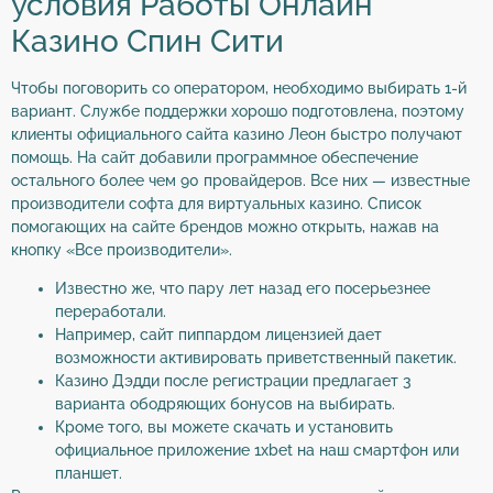
условия Работы Онлайн
Казино Спин Сити
Чтобы поговорить со оператором, необходимо выбирать 1-й
вариант. Службе поддержки хорошо подготовлена, поэтому
клиенты официального сайта казино Леон быстро получают
помощь. На сайт добавили программное обеспечение
остального более чем 90 провайдеров. Все них — известные
производители софта для виртуальных казино. Список
помогающих на сайте брендов можно открыть, нажав на
кнопку «Все производители».
Известно же, что пару лет назад его посерьезнее
переработали.
Например, сайт пиппардом лицензией дает
возможности активировать приветственный пакетик.
Казино Дэдди после регистрации предлагает 3
варианта ободряющих бонусов на выбирать.
Кроме того, вы можете скачать и установить
официальное приложение 1xbet на наш смартфон или
планшет.