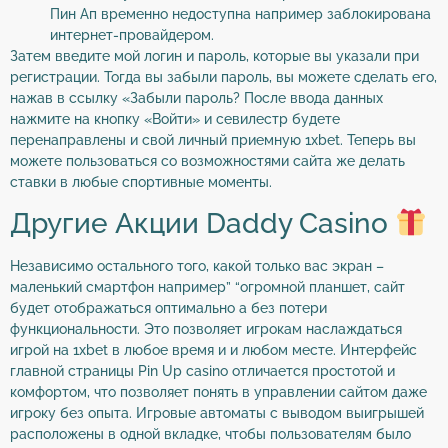
Пин Ап временно недоступна например заблокирована
интернет-провайдером.
Затем введите мой логин и пароль, которые вы указали при
регистрации. Тогда вы забыли пароль, вы можете сделать его,
нажав в ссылку «Забыли пароль? После ввода данных
нажмите на кнопку «Войти» и севилестр будете
перенаправлены и свой личный приемную 1xbet. Теперь вы
можете пользоваться со возможностями сайта же делать
ставки в любые спортивные моменты.
Другие Акции Daddy Casino
Независимо остального того, какой только вас экран –
маленький смартфон например” “огромной планшет, сайт
будет отображаться оптимально а без потери
функциональности. Это позволяет игрокам наслаждаться
игрой на 1xbet в любое время и и любом месте. Интерфейс
главной страницы Pin Up casino отличается простотой и
комфортом, что позволяет понять в управлении сайтом даже
игроку без опыта. Игровые автоматы с выводом выигрышей
расположены в одной вкладке, чтобы пользователям было