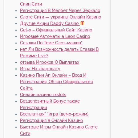
Спин Сити
Регистрация В Мелбет Через Зеркало
Слотс Сити — украины Онлайн Казино
Другие Акции Daddy Casino
Get-x – Официальный Сайт Казино
Игровые Автоматы а Leon Casino
Ссылки По Теме Слот-машин”
нет Ли Возможность делать Ставки В
Режиме Live?
отзыва Игроков О Выплатах
Игра На кварплату
Казино Пин Ап Онлайн – Вход И
Регистрация, Обзор Официального
Сайта
Онлайн-казино 1xslots
Бездепозитный Бонус также
Регистрации
Бесплатная” “игра (демо-режим)
Регистрация в Онлайн Казино
Быстрые Игры Онлайн Казино Слотс
Сити