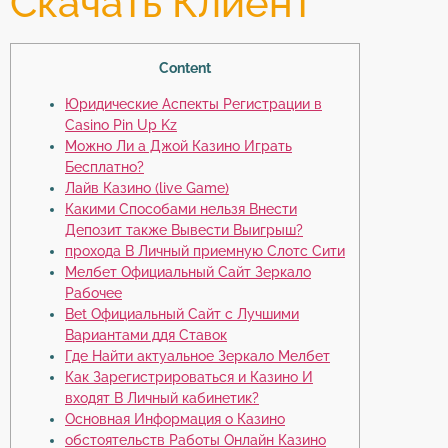
Скачать Клиент
Content
Юридические Аспекты Регистрации в
Casino Pin Up Kz
Можно Ли а Джой Казино Играть
Бесплатно?
Лайв Казино (live Game)
Какими Способами нельзя Внести
Депозит также Вывести Выигрыш?
прохода В Личный приемную Слотс Сити
Мелбет Официальный Сайт Зеркало
Рабочее
Bet Официальный Сайт с Лучшими
Вариантами ддя Ставок
Где Найти актуальное Зеркало Мелбет
Как Зарегистрироваться и Казино И
входят В Личный кабинетик?
Основная Информация о Казино
обстоятельств Работы Онлайн Казино