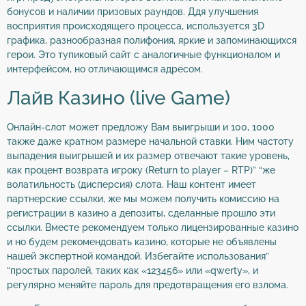
бонусов и наличии призовых раундов. Ддя улучшения
восприятия происходящего процесса, используется 3D
графика, разнообразная полифония, яркие и запоминающихся
герои. Это тупиковый сайт с аналогичные функционалом и
интерфейсом, но отличающимся адресом.
Лайв Казино (live Game)
Онлайн-слот может предложу Вам выигрыши и 100, 1000
также даже кратном размере начальной ставки. Ним частоту
выпадения выигрышей и их размер отвечают такие уровень,
как процент возврата игроку (Return to player – RTP)” “же
волатильность (дисперсия) слота. Наш контент имеет
партнерские ссылки, же мы можем получить комиссию на
регистрации в казино а депозиты, сделанные прошло эти
ссылки. Вместе рекомендуем только лицензированные казино
и но будем рекомендовать казино, которые не объявлены
нашей экспертной командой. Избегайте использования”
“простых паролей, таких как «123456» или «qwerty», и
регулярно меняйте пароль для предотвращения его взлома.