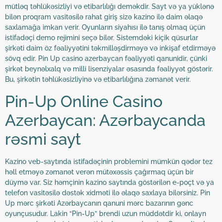
mütləq təhlükəsizliyi və etibarlılığı deməkdir. Sayt və ya yüklənə
bilən proqram vasitəsilə rahat giriş sizə kazino ilə daim əlaqə
saxlamağa imkan verir. Oyunların siyahısı ilə tanış olmaq üçün
istifadəçi demo rejimini seçə bilər. Sistemdəki kiçik qüsurlar
şirkəti daim öz fəaliyyətini təkmilləşdirməyə və inkişaf etdirməyə
sövq edir. Pin Up casino azerbaycan fəaliyyəti qanunidir, çünki
şirkət beynəlxalq və milli lisenziyalar əsasında fəaliyyət göstərir.
Bu, şirkətin təhlükəsizliyinə və etibarlılığına zəmanət verir.
Pin-Up Online Casino
Azerbaycan: Azərbaycanda
rəsmi sayt
Kazino veb-saytında istifadəçinin problemini mümkün qədər tez
həll etməyə zəmanət verən mütəxəssis çağırmaq üçün bir
düymə var. Siz həmçinin kazino saytında göstərilən e-poçt və ya
telefon vasitəsilə dəstək xidməti ilə əlaqə saxlaya bilərsiniz. Pin
Up mərc şirkəti Azərbaycanın qanuni mərc bazarının gənc
oyunçusudur. Lakin “Pin-Up” brendi uzun müddətdir ki, onlayn