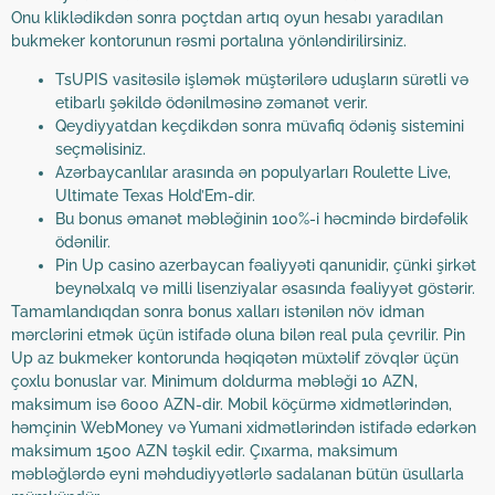
Onu kliklədikdən sonra poçtdan artıq oyun hesabı yaradılan
bukmeker kontorunun rəsmi portalına yönləndirilirsiniz.
TsUPIS vasitəsilə işləmək müştərilərə uduşların sürətli və
etibarlı şəkildə ödənilməsinə zəmanət verir.
Qeydiyyatdan keçdikdən sonra müvafiq ödəniş sistemini
seçməlisiniz.
Azərbaycanlılar arasında ən populyarları Roulette Live,
Ultimate Texas Hold’Em-dir.
Bu bonus əmanət məbləğinin 100%-i həcmində birdəfəlik
ödənilir.
Pin Up casino azerbaycan fəaliyyəti qanunidir, çünki şirkət
beynəlxalq və milli lisenziyalar əsasında fəaliyyət göstərir.
Tamamlandıqdan sonra bonus xalları istənilən növ idman
mərclərini etmək üçün istifadə oluna bilən real pula çevrilir. Pin
Up az bukmeker kontorunda həqiqətən müxtəlif zövqlər üçün
çoxlu bonuslar var. Minimum doldurma məbləği 10 AZN,
maksimum isə 6000 AZN-dir. Mobil köçürmə xidmətlərindən,
həmçinin WebMoney və Yumani xidmətlərindən istifadə edərkən
maksimum 1500 AZN təşkil edir. Çıxarma, maksimum
məbləğlərdə eyni məhdudiyyətlərlə sadalanan bütün üsullarla