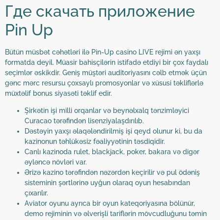
Где скачать приложение
Pin Up
Bütün müsbət cəhətləri ilə Pin-Up casino LIVE rejimi ən yaxşı
formatda deyil. Müasir bahisçilərin istifadə etdiyi bir çox faydalı
seçimlər əskikdir. Geniş müştəri auditoriyasını cəlb etmək üçün
gənc mərc resursu çoxsaylı promosyonlar və xüsusi təkliflərlə
müxtəlif bonus siyasəti təklif edir.
Şirkətin işi milli orqanlar və beynəlxalq tənzimləyici
Curacao tərəfindən lisenziyalaşdırılıb.
Dəstəyin yaxşı əlaqələndirilmiş işi qeyd olunur ki, bu da
kazinonun təhlükəsiz fəaliyyətinin təsdiqidir.
Canlı kazinoda rulet, blackjack, poker, bakara və digər
əyləncə növləri var.
Ərizə kazino tərəfindən nəzərdən keçirilir və pul ödəniş
sisteminin şərtlərinə uyğun olaraq oyun hesabından
çıxarılır.
Aviator oyunu ayrıca bir oyun kateqoriyasına bölünür,
demo rejiminin və əlverişli tariflərin mövcudluğunu təmin