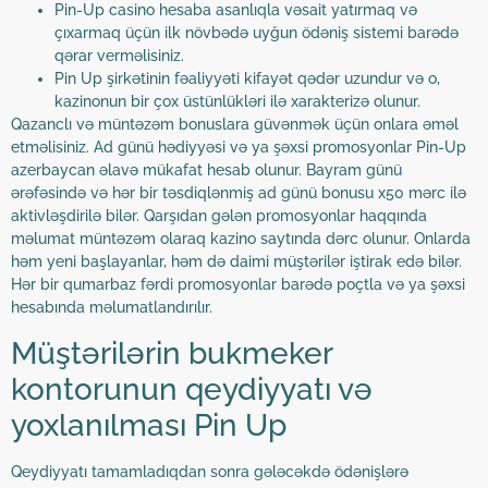
Pin-Up casino hesaba asanlıqla vəsait yatırmaq və
çıxarmaq üçün ilk növbədə uyğun ödəniş sistemi barədə
qərar verməlisiniz.
Pin Up şirkətinin fəaliyyəti kifayət qədər uzundur və o,
kazinonun bir çox üstünlükləri ilə xarakterizə olunur.
Qazanclı və müntəzəm bonuslara güvənmək üçün onlara əməl
etməlisiniz. Ad günü hədiyyəsi və ya şəxsi promosyonlar Pin-Up
azerbaycan əlavə mükafat hesab olunur. Bayram günü
ərəfəsində və hər bir təsdiqlənmiş ad günü bonusu x50 mərc ilə
aktivləşdirilə bilər. Qarşıdan gələn promosyonlar haqqında
məlumat müntəzəm olaraq kazino saytında dərc olunur. Onlarda
həm yeni başlayanlar, həm də daimi müştərilər iştirak edə bilər.
Hər bir qumarbaz fərdi promosyonlar barədə poçtla və ya şəxsi
hesabında məlumatlandırılır.
Müştərilərin bukmeker
kontorunun qeydiyyatı və
yoxlanılması Pin Up
Qeydiyyatı tamamladıqdan sonra gələcəkdə ödənişlərə