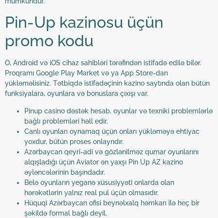
mümkündür.
Pin-Up kazinosu üçün
promo kodu
O, Android və iOS cihaz sahibləri tərəfindən istifadə edilə bilər.
Proqramı Google Play Market və ya App Store-dan
yükləməlisiniz. Tətbiqdə istifadəçinin kazino saytında olan bütün
funksiyalara, oyunlara və bonuslara çıxışı var.
Pinup casino dəstək hesab, oyunlar və texniki problemlərlə
bağlı problemləri həll edir.
Canlı oyunları oynamaq üçün onları yükləməyə ehtiyac
yoxdur, bütün proses onlayndır.
Azərbaycan qeyri-adi və gözlənilməz qumar oyunlarını
alqışladığı üçün Aviator ən yaxşı Pin Up AZ kazino
əyləncələrinin başındadır.
Belə oyunların yeganə xüsusiyyəti onlarda olan
hərəkətlərin yalnız real pul üçün olmasıdır.
Hüquqi Azərbaycan ofisi beynəlxalq həmkarı ilə heç bir
şəkildə formal bağlı deyil.