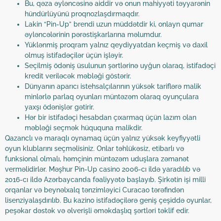
Bu, qəza əyləncəsinə aiddir və onun mahiyyəti təyyarənin
hündürlüyünü proqnozlaşdırmaqdır.
Lakin “Pin-Up” brendi uzun müddətdir ki, onlayn qumar
əyləncələrinin pərəstişkarlarına məlumdur.
Yüklənmiş proqram yalnız qeydiyyatdan keçmiş və daxil
olmuş istifadəçilər üçün işləyir.
Seçilmiş ödəniş üsulunun şərtlərinə uyğun olaraq, istifadəçi
kredit veriləcək məbləği göstərir.
Dünyanın aparıcı istehsalçılarının yüksək tariflərə malik
minlərlə parlaq oyunları müntəzəm olaraq oyunçulara
yaxşı ödənişlər gətirir.
Hər bir istifadəçi hesabdan çıxarmaq üçün lazım olan
məbləği seçmək hüququna malikdir.
Qazanclı və maraqlı oynamaq üçün yalnız yüksək keyfiyyətli
oyun klublarını seçməlisiniz. Onlar təhlükəsiz, etibarlı və
funksional olmalı, həmçinin müntəzəm uduşlara zəmanət
verməlidirlər. Məşhur Pin-Up casino 2006-cı ildə yaradılıb və
2016-cı ildə Azərbaycanda fəaliyyətə başlayıb. Şirkətin işi milli
orqanlar və beynəlxalq tənzimləyici Curacao tərəfindən
lisenziyalaşdırılıb. Bu kazino istifadəçilərə geniş çeşiddə oyunlar,
peşəkar dəstək və əlverişli əməkdaşlıq şərtləri təklif edir.