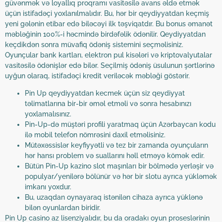
güvənmək və loyallıq proqramı vasitəsilə avans əldə etmək
üçün istifadəçi yoxlanılmalıdır. Bu, hər bir qeydiyyatdan keçmiş
yeni gələnin etibar edə biləcəyi ilk təşviqatdır. Bu bonus əmanət
məbləğinin 100%-i həcmində birdəfəlik ödənilir. Qeydiyyatdan
keçdikdən sonra müvafiq ödəniş sistemini seçməlisiniz.
Oyunçular bank kartları, elektron pul kisələri və kriptovalyutalar
vasitəsilə ödənişlər edə bilər. Seçilmiş ödəniş üsulunun şərtlərinə
uyğun olaraq, istifadəçi kredit veriləcək məbləği göstərir.
Pin Up qeydiyyatdan kecmek üçün siz qeydiyyat
təlimatlarına bir-bir əməl etməli və sonra hesabınızı
yoxlamalısınız.
Pin-Up-də müştəri profili yaratmaq üçün Azərbaycan kodu
ilə mobil telefon nömrəsini daxil etməlisiniz.
Mütəxəssislər keyfiyyətli və tez bir zamanda oyunçuların
hər hansı problem və suallarını həll etməyə kömək edir.
Bütün Pin-Up kazino slot maşınları bir bölmədə yerləşir və
populyar/yenilərə bölünür və hər bir slotu ayrıca yükləmək
imkanı yoxdur.
Bu, uzaqdan oynayaraq istənilən cihaza ayrıca yüklənə
bilən oyunlardan biridir.
Pin Up casino az lisenziyalıdır, bu da oradakı oyun proseslərinin