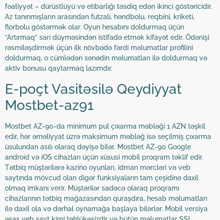
fəaliyyət – dürüstlüyü və etibarlığı təsdiq edən ikinci göstəricidir.
Az tanınmışların arasından futzalı, həndbolu, reqbini, kriketi,
florbolu göstərmək olar. Oyun hesabını doldurmaq üçün
“Artırmaq” sarı düyməsindən istifadə etmək kifayət edir. Ödənişi
rəsmiləşdirmək üçün ilk növbədə fərdi məlumatlar profilini
doldurmaq, o cümlədən sənədin məlumatları ilə doldurmaq və
aktiv bonusu qaytarmaq lazımdır.
E-poçt Vasitəsilə Qeydiyyat
Mostbet-az91
Mostbet AZ-90-da minimum pul çıxarma məbləği 1 AZN təşkil
edir, hər əməliyyat üzrə maksimum məbləğ isə seçilmiş çıxarma
üsulundan asılı olaraq dəyişə bilər. Mostbet AZ-90 Google
android və iOS cihazları üçün xüsusi mobil proqram təklif edir.
Tətbiq müştərilərə kazino oyunları, idman mərcləri və veb
saytında mövcud olan digər funksiyaların tam çeşidinə daxil
olmaq imkanı verir. Müştərilər sadəcə olaraq proqramı
cihazlarının tətbiq mağazasından quraşdıra, hesab məlumatları
ilə daxil ola və dərhal oynamağa başlaya bilərlər. Mobil versiya
əsas veb sayt kimi təhlükəsizdir və bütün məlumatlar SSL