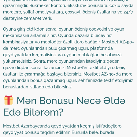
qazanmışdır. Bukmeker kontoru eksklüziv bonuslara, çoxlu sayda
mərclərə, şəffaf əməliyyatlara, çoxsaylı ödəniş üsullarına və 24/7
dəstəyinə zəmanət verir.
Oyuna giriş etdikdən sonra, oyunun ödəniş cədvəlini və oyun
mekanikasını anlamalısınız. Oyunda qazana biləcəyiniz
kombinasiyalar və məbləğlər özəlliklərə bağlıdır. Mostbet AZ-90-
da mərc oyunlarından pulu çıxarmaq üçün, platformda
qeydiyyatdan keçməlisiniz və uyğun məbləğləri hesabınıza
yükləməlisiniz. Sonra, mərc oyunlarından istədiyiniz qədər
qazandıqdan sonra, kazancınızı Mostbet’in təklif etdiyi ödəniş
üsulları ilə çıxarmağa başlaya bilərsiniz. Mostbet AZ-90-da mərc
oyunlarından bonus qazanmaq üçün, səhifəmizdə təklif etdiyimiz
bonuslardan istifadə edə bilərsiniz.
Mən Bonusu Necə Əldə
Edə Bilərəm?
Mostbet Azərbaycanda qeydiyyatdan keçmiş istifadəçilərə
qeydiyyat bonusu təqdim edilmir. Bununla belə, burada