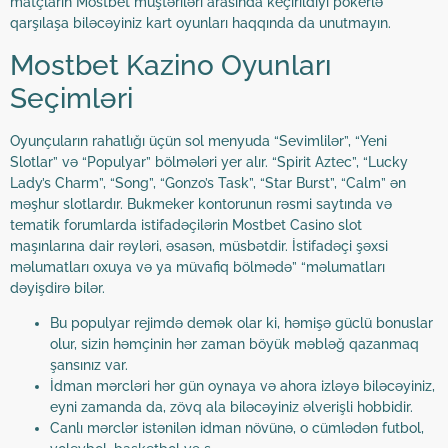
matçların Mostbet müştəriləri arasında keçirildiyi pokerlə
qarşılaşa biləcəyiniz kart oyunları haqqında da unutmayın.
Mostbet Kazino Oyunları
Seçimləri
Oyunçuların rahatlığı üçün sol menyuda “Sevimlilər”, “Yeni
Slotlar” və “Populyar” bölmələri yer alır. “Spirit Aztec”, “Lucky
Lady’s Charm”, “Song”, “Gonzo’s Task”, “Star Burst”, “Calm” ən
məşhur slotlardır. Bukmeker kontorunun rəsmi saytında və
tematik forumlarda istifadəçilərin Mostbet Casino slot
maşınlarına dair rəyləri, əsasən, müsbətdir. İstifadəçi şəxsi
məlumatları oxuya və ya müvafiq bölmədə” “məlumatları
dəyişdirə bilər.
Bu populyar rejimdə demək olar ki, həmişə güclü bonuslar
olur, sizin həmçinin hər zaman böyük məbləğ qazanmaq
şansınız var.
İdman mərcləri hər gün oynaya və ahora izləyə biləcəyiniz,
eyni zamanda da, zövq ala biləcəyiniz əlverişli hobbidir.
Canlı mərclər istənilən idman növünə, o cümlədən futbol,