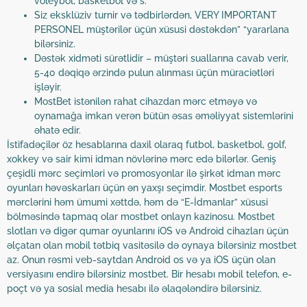
voleybol, basketbol və s.
Siz eksklüziv turnir və tədbirlərdən, VERY IMPORTANT
PERSONEL müştərilər üçün xüsusi dəstəkdən” “yararlana
bilərsiniz.
Dəstək xidməti sürətlidir – müştəri suallarına cavab verir,
5-40 dəqiqə ərzində pulun alınması üçün müraciətləri
işləyir.
MostBet istənilən rahat cihazdan mərc etməyə və
oynamağa imkan verən bütün əsas əməliyyat sistemlərini
əhatə edir.
İstifadəçilər öz hesablarına daxil olaraq futbol, basketbol, golf,
xokkey və sair kimi idman növlərinə mərc edə bilərlər. Geniş
çeşidli mərc seçimləri və promosyonlar ilə şirkət idman mərc
oyunları həvəskarları üçün ən yaxşı seçimdir. Mostbet esports
mərclərini həm ümumi xəttdə, həm də “E-İdmanlar” xüsusi
bölməsində tapmaq olar mostbet onlayn kazinosu. Mostbet
slotları və digər qumar oyunlarını iOS və Android cihazları üçün
əlçatan olan mobil tətbiq vasitəsilə də oynaya bilərsiniz mostbet
az. Onun rəsmi veb-saytdan Android os və ya iOS üçün olan
versiyasını endirə bilərsiniz mostbet. Bir hesabı mobil telefon, e-
poçt və ya sosial media hesabı ilə əlaqələndirə bilərsiniz.