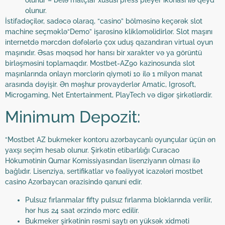
olunur.
İstifadəçilər, sadəcə olaraq, “casino” bölməsinə keçərək slot
machine seçməklə“Demo” işarəsinə klikləməlidirlər. Slot maşını
internetdə mərcdən dəfələrlə çox uduş qazandıran virtual oyun
maşınıdır. Əsas məqsəd hər hansı bir xarakter və ya görüntü
birləşməsini toplamaqdır. Mostbet-AZ90 kazinosunda slot
maşınlarında onlayn mərclərin qiyməti 10 ilə 1 milyon manat
arasında dəyişir. Ən məşhur provayderlər Amatic, Igrosoft,
Microgaming, Net Entertainment, PlayTech və digər şirkətlərdir.
Minimum Depozit:
“Mostbet AZ bukmeker kontoru azərbaycanlı oyunçular üçün ən
yaxşı seçim hesab olunur. Şirkətin etibarlılığı Curacao
Hökumətinin Qumar Komissiyasından lisenziyanın olması ilə
bağlıdır. Lisenziya, sertifikatlar və fəaliyyət icazələri mostbet
casino Azərbaycan ərazisində qanuni edir.
Pulsuz fırlanmalar fifty pulsuz fırlanma bloklarında verilir,
hər hus 24 saat ərzində mərc edilir.
Bukmeker şirkətinin rəsmi saytı ən yüksək xidməti