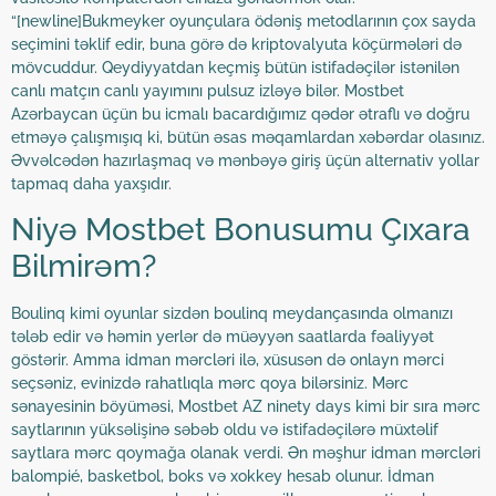
“[newline]Bukmeyker oyunçulara ödəniş metodlarının çox sayda
seçimini təklif edir, buna görə də kriptovalyuta köçürmələri də
mövcuddur. Qeydiyyatdan keçmiş bütün istifadəçilər istənilən
canlı matçın canlı yayımını pulsuz izləyə bilər. Mostbet
Azərbaycan üçün bu icmalı bacardığımız qədər ətraflı və doğru
etməyə çalışmışıq ki, bütün əsas məqamlardan xəbərdar olasınız.
Əvvəlcədən hazırlaşmaq və mənbəyə giriş üçün alternativ yollar
tapmaq daha yaxşıdır.
Niyə Mostbet Bonusumu Çıxara
Bilmirəm?
Boulinq kimi oyunlar sizdən boulinq meydançasında olmanızı
tələb edir və həmin yerlər də müəyyən saatlarda fəaliyyət
göstərir. Amma idman mərcləri ilə, xüsusən də onlayn mərci
seçsəniz, evinizdə rahatlıqla mərc qoya bilərsiniz. Mərc
sənayesinin böyüməsi, Mostbet AZ ninety days kimi bir sıra mərc
saytlarının yüksəlişinə səbəb oldu və istifadəçilərə müxtəlif
saytlara mərc qoymağa olanak verdi. Ən məşhur idman mərcləri
balompié, basketbol, boks və xokkey hesab olunur. İdman