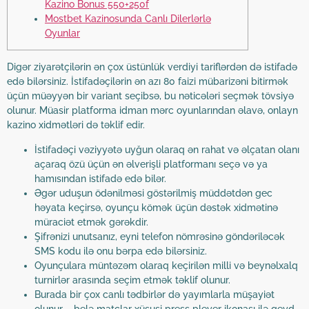
Kazino Bonus 550+250f
Mostbet Kazinosunda Canlı Dilerlərlə
Oyunlar
Digər ziyarətçilərin ən çox üstünlük verdiyi tariflərdən də istifadə
edə bilərsiniz. İstifadəçilərin ən azı 80 faizi mübarizəni bitirmək
üçün müəyyən bir variant seçibsə, bu nəticələri seçmək tövsiyə
olunur. Müasir platforma idman mərc oyunlarından əlavə, onlayn
kazino xidmətləri də təklif edir.
İstifadəçi vəziyyətə uyğun olaraq ən rahat və əlçatan olanı
açaraq özü üçün ən əlverişli platformanı seçə və ya
hamısından istifadə edə bilər.
Əgər uduşun ödənilməsi göstərilmiş müddətdən gec
həyata keçirsə, oyunçu kömək üçün dəstək xidmətinə
müraciət etmək gərəkdir.
Şifrənizi unutsanız, eyni telefon nömrəsinə göndəriləcək
SMS kodu ilə onu bərpa edə bilərsiniz.
Oyunçulara müntəzəm olaraq keçirilən milli və beynəlxalq
turnirlər arasında seçim etmək təklif olunur.
Burada bir çox canlı tədbirlər də yayımlarla müşayiət
olunur – belə matçlar xüsusi press pleyer ikonası ilə qeyd