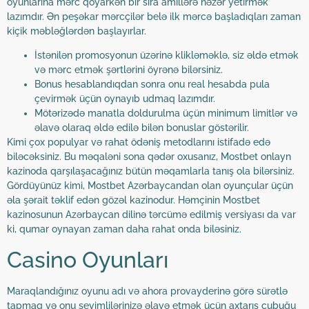
oyunlarına mərc qoyarkən bir sıra amillərə nəzər yetirmək
lazımdır. Ən peşəkar mərcçilər belə ilk mərcə başladıqları zaman
kiçik məbləğlərdən başlayırlar.
İstənilən promosyonun üzərinə klikləməklə, siz əldə etmək
və mərc etmək şərtlərini öyrənə bilərsiniz.
Bonus hesablandıqdan sonra onu real hesabda pula
çevirmək üçün oynayıb udmaq lazımdır.
Mötərizədə manatla doldurulma üçün minimum limitlər və
əlavə olaraq əldə edilə bilən bonuslar göstərilir.
Kimi çox populyar və rahat ödəniş metodlarını istifadə edə
biləcəksiniz. Bu məqaləni sona qədər oxusanız, Mostbet onlayn
kazinoda qarşılaşacağınız bütün məqamlarla tanış ola bilərsiniz.
Gördüyünüz kimi, Mostbet Azərbaycandan olan oyunçular üçün
əla şərait təklif edən gözəl kazinodur. Həmçinin Mostbet
kazinosunun Azərbaycan dilinə tərcümə edilmiş versiyası da var
ki, qumar oynayan zaman daha rahat onda biləsiniz.
Casino Oyunları
Maraqlandığınız oyunu adı və ahora provayderinə görə sürətlə
tapmaq və onu sevimlilərinizə əlavə etmək üçün axtarış çubuğu