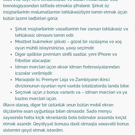
texnologiyasından istifadə etməklə şifrələnir. Şirkət öz
müştərilərinin məlumatlarının təhlükəsizliyini təmin etmək üçün
bütün lazımi tədbirləri görür.
Şirkət müştərilərinin vəsaitlərinin hər zaman təhlükəsiz və
təhlükəsiz olmasını təmin edir.
Mostbet bukmeker şirkəti – gözəl bir razılaşma və xoş
oyun mühiti istəyirsinizsə, yaxşı seçimdir.
Digər qaliblər premium sinifli saatlar, yeni iPhone və
fribetlər alacaqlar.
İdman mərcləri üçün əksər idman federasiyalarından
icazələr verilmişdir.
Maraqlıdır ki, Premyer Liqa və Zambiyanın ikinci
divizionunun oyunları eyni vaxtda totalizatorda landa bilər.
Seçmək üçün 2 bonus variantı va – idman mərcləri və ya
kazino mərcləri üçün.
Əlavə olaraq, digər bir üstünlük onun bütün mobil ekran
ölçülərinə asan uyğunlaşa bilən olmasıdır. Sadə menyu
sayəsində hətta kiçik ekranlarda belə bölmələr arasında keçid
etmək asandır. Qeydiyyat bonusu daxil olmaqla səxavətli bonus
sistemini qeyd etmək istərdim.