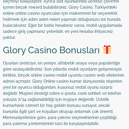
seçmeyi kolaylaştırır. Ayrıca slot oyunlarında ücretsiz çevirme
içeren birçok reward bulabilirsiniz. Glory Casino, Türkiye’deki
online online casino oyuncuları için mükemmel bir seçenektir.
İndirmek için adım adım neleri yapmalı olduğunuzu ise burada
bulacaksınız. Eğer bir bahis hesabınız varsa, mobil uygulamada
sadece giriş yapmanız yeterlidir, en yeni hesaba ihtiyacınız
yoktur.
Glory Casino Bonusları
Oyunları üreticiye, en yeniye, alfabetik sıraya veya popülerliğe
göre sıralayabilirsiniz. Son yıllarda mobil oyunların gelişmesiyle
birlikte, birçok online casino mobil uyumlu casino web sitelerinin
adresi açmıştır. Glory Online casino kumar dünyasında nispeten
yeni bir oyuncu olduğundan, kusursuz mobil oyunu sürpriz
değildir. Müşteri desteği sobre e-posta, canlı sohbet ve telefon
yoluyla 7/24 sağlanabildiği için övgüye değerdir. Üstelik
kumarhane cömert bir hoş geldin bonusu sunuyor, ancak
bununla ilgili şart ve koşulları okuyup anlamak çok önemli.
Memnuniyetimize göre, para çekme seçeneklerinin çeşitliliği,
para yatırma yöntemlerinin türü ile karşılaştırılabilir.