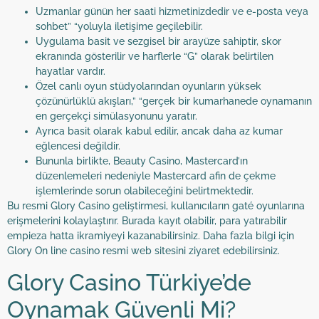
Uzmanlar günün her saati hizmetinizdedir ve e-posta veya
sohbet” “yoluyla iletişime geçilebilir.
Uygulama basit ve sezgisel bir arayüze sahiptir, skor
ekranında gösterilir ve harflerle “G” olarak belirtilen
hayatlar vardır.
Özel canlı oyun stüdyolarından oyunların yüksek
çözünürlüklü akışları,” “gerçek bir kumarhanede oynamanın
en gerçekçi simülasyonunu yaratır.
Ayrıca basit olarak kabul edilir, ancak daha az kumar
eğlencesi değildir.
Bununla birlikte, Beauty Casino, Mastercard’ın
düzenlemeleri nedeniyle Mastercard afin de çekme
işlemlerinde sorun olabileceğini belirtmektedir.
Bu resmi Glory Casino geliştirmesi, kullanıcıların gaté oyunlarına
erişmelerini kolaylaştırır. Burada kayıt olabilir, para yatırabilir
empieza hatta ikramiyeyi kazanabilirsiniz. Daha fazla bilgi için
Glory On line casino resmi web sitesini ziyaret edebilirsiniz.
Glory Casino Türkiye’de
Oynamak Güvenli Mi?