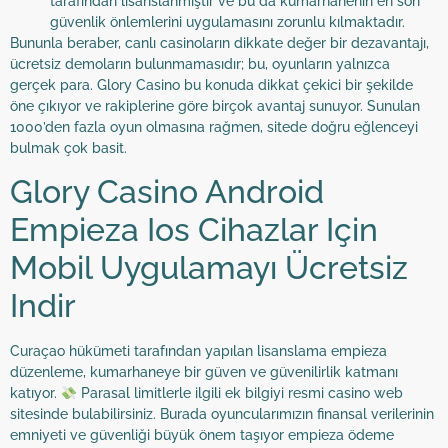
tarafından lisanslanmıştır ve bu da kumarhanenin en son
güvenlik önlemlerini uygulamasını zorunlu kılmaktadır.
Bununla beraber, canlı casinoların dikkate değer bir dezavantajı,
ücretsiz demoların bulunmamasıdır; bu, oyunların yalnızca
gerçek para. Glory Casino bu konuda dikkat çekici bir şekilde
öne çıkıyor ve rakiplerine göre birçok avantaj sunuyor. Sunulan
1000’den fazla oyun olmasına rağmen, sitede doğru eğlenceyi
bulmak çok basit.
Glory Casino Android
Empieza Ios Cihazlar Için
Mobil Uygulamayı Ücretsiz
Indir
Curaçao hükümeti tarafından yapılan lisanslama empieza
düzenleme, kumarhaneye bir güven ve güvenilirlik katmanı
katıyor.
Parasal limitlerle ilgili ek bilgiyi resmi casino web
sitesinde bulabilirsiniz. Burada oyuncularımızın finansal verilerinin
emniyeti ve güvenliği büyük önem taşıyor empieza ödeme