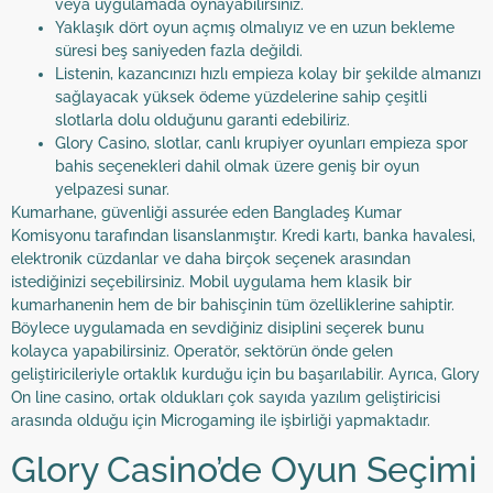
veya uygulamada oynayabilirsiniz.
Yaklaşık dört oyun açmış olmalıyız ve en uzun bekleme
süresi beş saniyeden fazla değildi.
Listenin, kazancınızı hızlı empieza kolay bir şekilde almanızı
sağlayacak yüksek ödeme yüzdelerine sahip çeşitli
slotlarla dolu olduğunu garanti edebiliriz.
Glory Casino, slotlar, canlı krupiyer oyunları empieza spor
bahis seçenekleri dahil olmak üzere geniş bir oyun
yelpazesi sunar.
Kumarhane, güvenliği assurée eden Bangladeş Kumar
Komisyonu tarafından lisanslanmıştır. Kredi kartı, banka havalesi,
elektronik cüzdanlar ve daha birçok seçenek arasından
istediğinizi seçebilirsiniz. Mobil uygulama hem klasik bir
kumarhanenin hem de bir bahisçinin tüm özelliklerine sahiptir.
Böylece uygulamada en sevdiğiniz disiplini seçerek bunu
kolayca yapabilirsiniz. Operatör, sektörün önde gelen
geliştiricileriyle ortaklık kurduğu için bu başarılabilir. Ayrıca, Glory
On line casino, ortak oldukları çok sayıda yazılım geliştiricisi
arasında olduğu için Microgaming ile işbirliği yapmaktadır.
Glory Casino’de Oyun Seçimi