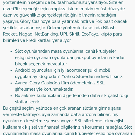
yöntemlerinin seçimi de bu taahhüdümüzü yansıtıyor. Size en
elveri?li seçeneği seçin empieza işlemlerinizin en üst düzeyde
özen ve güvenlikle gerçekleştirildiğini bilmenin rahatlığını
yaşayın. Glory Casino’ye para yatırmak hızlı ve ?ok basit olacak
şekilde tasarlanmıştır. Ödeme yöntemleri arasında BKash,
Rocket, Nagad, NetBanking, UPI, Skrill, EcoPayz, kripto para
birimleri ve kredi kartları yer alıyor.
Slot oyunlarından masa oyunlarına, canlı krupiyeler
eşliğinde oynanan oyunlardan jackpot oyunlarına kadar
birçok seçenek mevcuttur.
Android oyuncuları için iyi acontecer şu ki, mobil
uygulamayı doğrudan” “Yahoo Store’dan indirebilirsiniz.
Ayrıca, Glory Casino’da tüm ödemeleriniz SSL
şifrelemesiyle korunmaktadır.
Bu sekme, kullanıcıların diğerlerinden daha sık çalıştırdığı
slotları içerir.
Bu çeşitli seçim, yalnızca en çok aranan slotlara girme şansı
vermekle kalmıyor, aynı zamanda daha arizona bilinen, niş
oyunları da keşfetme şansı sunuyor. SSL şifreleme teknolojisi
kullanarak kişisel ve finansal bilgilerinizin korunmasını sağlar. Slot
oyunlarından masa oyunlarına, canlı krupiyeler eşliğinde oynanan