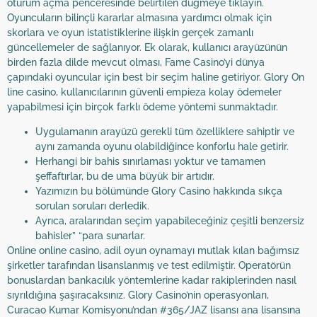
oturum açma penceresinde belirtilen düğmeye tıklayın.
Oyuncuların bilinçli kararlar almasına yardımcı olmak için
skorlara ve oyun istatistiklerine ilişkin gerçek zamanlı
güncellemeler de sağlanıyor. Ek olarak, kullanıcı arayüzünün
birden fazla dilde mevcut olması, Fame Casino’yi dünya
çapındaki oyuncular için best bir seçim haline getiriyor. Glory On
line casino, kullanıcılarının güvenli empieza kolay ödemeler
yapabilmesi için birçok farklı ödeme yöntemi sunmaktadır.
Uygulamanın arayüzü gerekli tüm özelliklere sahiptir ve
aynı zamanda oyunu olabildiğince konforlu hale getirir.
Herhangi bir bahis sınırlaması yoktur ve tamamen
şeffaftırlar, bu de uma büyük bir artıdır.
Yazımızın bu bölümünde Glory Casino hakkında sıkça
sorulan soruları derledik.
Ayrıca, aralarından seçim yapabileceğiniz çeşitli benzersiz
bahisler” “para sunarlar.
Online online casino, adil oyun oynamayı mutlak kılan bağımsız
şirketler tarafından lisanslanmış ve test edilmiştir. Operatörün
bonuslardan bankacılık yöntemlerine kadar rakiplerinden nasıl
sıyrıldığına şaşıracaksınız. Glory Casino’nin operasyonları,
Curacao Kumar Komisyonu’ndan #365/JAZ lisansı ana lisansına