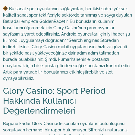
Bu sanal spor oyunlarının sağlayıcıları, her ikisi sobre yüksek
kaliteli sanal spor teklifleriyle sektörde tanınmış ve saygı duyulan
Betradar empieza GoldenRace’tir. Bu bonusların kullanım
koşullarını öğrenmek için Glory Casino’nun promosyonlar
sayfasını ziyaret edebilirsiniz. Android oyuncuları için iyi haber şu
ki, mobil uygulamayı doğrudan” “Search engines Store’dan
indirebilirsiniz. Glory Casino mobil uygulamasını hızlı ve güvenli
bir şekilde nasıl yükleyeceğinize dair adım adım talimatları
burada bulabilirsiniz. Şimdi, kumarhanenin e-postanızı
onaylamak için bir e-posta göndereceği e-postanızı kontrol edin.
Artık para yatırabilir, bonuslarınızı etkinleştirebilir ve slot
oynayabilirsiniz.
Glory Casino: Sport Period
Hakkında Kullanıcı
Değerlendirmeleri
Bugüne kadar Glory Casino’de sunulan oyunların bütünlüğünü
sorgulayan herhangi bir rapor bulunmuyor. Şifrenizi unutursanız,