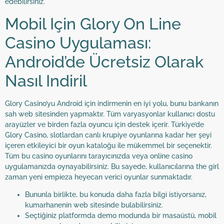
edebilirsiniz.
Mobil Için Glory On Line
Casino Uygulaması:
Android’de Ücretsiz Olarak
Nasıl Indiril
Glory Casino’yu Android için indirmenin en iyi yolu, bunu bankanın
sah web sitesinden yapmaktır. Tüm varyasyonlar kullanıcı dostu
arayüzler ve birden fazla oyuncu için destek içerir. Türkiye’de
Glory Casino, slotlardan canlı krupiye oyunlarına kadar her şeyi
içeren etkileyici bir oyun kataloğu ile mükemmel bir seçenektir.
Tüm bu casino oyunlarını tarayıcınızda veya online casino
uygulamanızda oynayabilirsiniz. Bu sayede, kullanıcılarına the girl
zaman yeni empieza heyecan verici oyunlar sunmaktadır.
Bununla birlikte, bu konuda daha fazla bilgi istiyorsanız,
kumarhanenin web sitesinde bulabilirsiniz.
Seçtiğiniz platformda demo modunda bir masaüstü, mobil