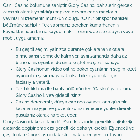
Canlı Casino bölümüne sahiptir. Glory Casino, bahislerin gerçek
zamanlı olarak yapıldığı empieza devam eden maçların
yayınlarını izlemenin mümkün olduğu “Canlı” bir spor bahisleri
bölümüne sahiptir. Tek yapmanız gereken kumarhanenin
kaynaklarından birine kaydolmak – resmi web sitesi, ayna veya
mobil uygulamamız.
Bu çeşitli seçim, yalnızca durante çok aranan slotlara
girme şansı vermekle kalmıyor, aynı zamanda daha az
bilinen, niş oyunları de uma keşfetme şansı sunuyor.
Glory Casino’nun video online poker oyunlarının seçimi özel
oyuncuları şaşırtmayacak olsa bile, oyuncular için
fazlasıyla yeterli.
Tek bir tıklama ile bahis bölümünden “Casino” ya de uma
Glory Casino Live’a gidebilirsiniz.
Casino derecemiz, dünya çapında oyuncuların güvenini
kazanan saygın ve güvenli kumarhanelere yönlendirerek
pusulanız olarak hareket eder.
Glory Casino’daki slotların RTP’si etkileyicidir, genellikle � ile �
arasında değişir empieza genellikle daha yüksektir. Eğlenceli ve
çeşitli olan Glory Casino’daki slot makineleri yeni bir favori