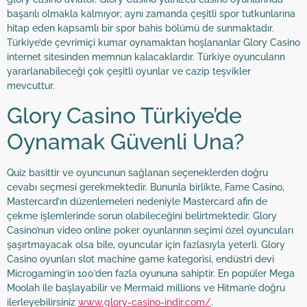
başarılı olmakla kalmıyor; aynı zamanda çeşitli spor tutkunlarına
hitap eden kapsamlı bir spor bahis bölümü de sunmaktadır.
Türkiye’de çevrimiçi kumar oynamaktan hoşlananlar Glory Casino
internet sitesinden memnun kalacaklardır. Türkiye oyuncuların
yararlanabileceği çok çeşitli oyunlar ve cazip teşvikler
mevcuttur.
Glory Casino Türkiye’de
Oynamak Güvenli Una?
Quiz basittir ve oyuncunun sağlanan seçeneklerden doğru
cevabı seçmesi gerekmektedir. Bununla birlikte, Fame Casino,
Mastercard’ın düzenlemeleri nedeniyle Mastercard afin de
çekme işlemlerinde sorun olabileceğini belirtmektedir. Glory
Casino’nun video online poker oyunlarının seçimi özel oyuncuları
şaşırtmayacak olsa bile, oyuncular için fazlasıyla yeterli. Glory
Casino oyunları slot machine game kategorisi, endüstri devi
Microgaming’in 100’den fazla oyununa sahiptir. En popüler Mega
Moolah ile başlayabilir ve Mermaid millions ve Hitman’e doğru
ilerleyebilirsiniz
www.glory-casino-indir.com/
.