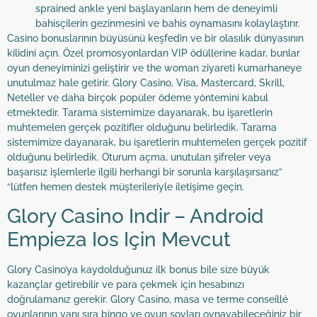
sprained ankle yeni başlayanların hem de deneyimli
bahisçilerin gezinmesini ve bahis oynamasını kolaylaştırır.
Casino bonuslarının büyüsünü keşfedin ve bir olasılık dünyasının
kilidini açın. Özel promosyonlardan VIP ödüllerine kadar, bunlar
oyun deneyiminizi geliştirir ve the woman ziyareti kumarhaneye
unutulmaz hale getirir. Glory Casino, Visa, Mastercard, Skrill,
Neteller ve daha birçok popüler ödeme yöntemini kabul
etmektedir. Tarama sistemimize dayanarak, bu işaretlerin
muhtemelen gerçek pozitifler olduğunu belirledik. Tarama
sistemimize dayanarak, bu işaretlerin muhtemelen gerçek pozitif
olduğunu belirledik. Oturum açma, unutulan şifreler veya
başarısız işlemlerle ilgili herhangi bir sorunla karşılaşırsanız”
“lütfen hemen destek müşterileriyle iletişime geçin.
Glory Casino Indir – Android
Empieza Ios Için Mevcut
Glory Casino’ya kaydolduğunuz ilk bonus bile size büyük
kazançlar getirebilir ve para çekmek için hesabınızı
doğrulamanız gerekir. Glory Casino, masa ve terme conseillé
oyunlarının yanı sıra bingo ve oyun şovları oynayabileceğiniz bir