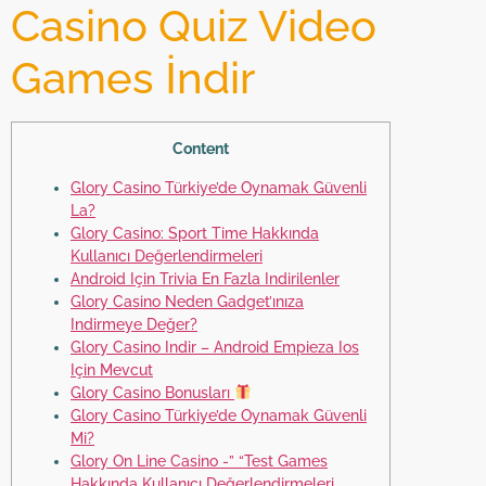
Casino Quiz Video
Games İndir
Content
Glory Casino Türkiye’de Oynamak Güvenli
La?
Glory Casino: Sport Time Hakkında
Kullanıcı Değerlendirmeleri
Android Için Trivia En Fazla Indirilenler
Glory Casino Neden Gadget’ınıza
Indirmeye Değer?
Glory Casino Indir – Android Empieza Ios
Için Mevcut
Glory Casino Bonusları
Glory Casino Türkiye’de Oynamak Güvenli
Mi?
Glory On Line Casino -” “Test Games
Hakkında Kullanıcı Değerlendirmeleri