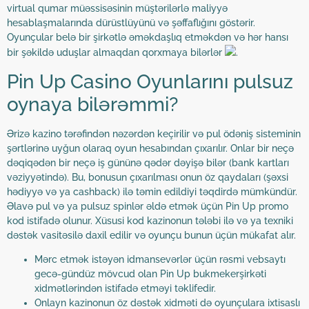
virtual qumar müəssisəsinin müştərilərlə maliyyə
hesablaşmalarında dürüstlüyünü və şəffaflığını göstərir.
Oyunçular belə bir şirkətlə əməkdaşlıq etməkdən və hər hansı
bir şəkildə uduşlar almaqdan qorxmaya bilərlər
.
Pin Up Casino Oyunlarını pulsuz
oynaya bilərəmmi?
Ərizə kazino tərəfindən nəzərdən keçirilir və pul ödəniş sisteminin
şərtlərinə uyğun olaraq oyun hesabından çıxarılır. Onlar bir neçə
dəqiqədən bir neçə iş gününə qədər dəyişə bilər (bank kartları
vəziyyətində). Bu, bonusun çıxarılması onun öz qaydaları (şəxsi
hədiyyə və ya cashback) ilə təmin edildiyi təqdirdə mümkündür.
Əlavə pul və ya pulsuz spinlər əldə etmək üçün Pin Up promo
kod istifadə olunur. Xüsusi kod kazinonun tələbi ilə və ya texniki
dəstək vasitəsilə daxil edilir və oyunçu bunun üçün mükafat alır.
Mərc etmək istəyən idmansevərlər üçün rəsmi vebsaytı
gecə-gündüz mövcud olan Pin Up bukmekerşirkəti
xidmətlərindən istifadə etməyi təklifedir.
Onlayn kazinonun öz dəstək xidməti də oyunçulara ixtisaslı