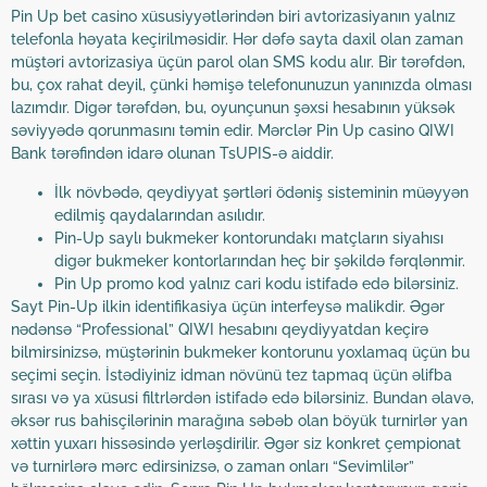
Pin Up bet casino xüsusiyyətlərindən biri avtorizasiyanın yalnız
telefonla həyata keçirilməsidir. Hər dəfə sayta daxil olan zaman
müştəri avtorizasiya üçün parol olan SMS kodu alır. Bir tərəfdən,
bu, çox rahat deyil, çünki həmişə telefonunuzun yanınızda olması
lazımdır. Digər tərəfdən, bu, oyunçunun şəxsi hesabının yüksək
səviyyədə qorunmasını təmin edir. Mərclər Pin Up casino QIWI
Bank tərəfindən idarə olunan TsUPIS-ə aiddir.
İlk növbədə, qeydiyyat şərtləri ödəniş sisteminin müəyyən
edilmiş qaydalarından asılıdır.
Pin-Up saylı bukmeker kontorundakı matçların siyahısı
digər bukmeker kontorlarından heç bir şəkildə fərqlənmir.
Pin Up promo kod yalnız cari kodu istifadə edə bilərsiniz.
Sayt Pin-Up ilkin identifikasiya üçün interfeysə malikdir. Əgər
nədənsə “Professional” QIWI hesabını qeydiyyatdan keçirə
bilmirsinizsə, müştərinin bukmeker kontorunu yoxlamaq üçün bu
seçimi seçin. İstədiyiniz idman növünü tez tapmaq üçün əlifba
sırası və ya xüsusi filtrlərdən istifadə edə bilərsiniz. Bundan əlavə,
əksər rus bahisçilərinin marağına səbəb olan böyük turnirlər yan
xəttin yuxarı hissəsində yerləşdirilir. Əgər siz konkret çempionat
və turnirlərə mərc edirsinizsə, o zaman onları “Sevimlilər”