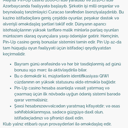
Azərbaycanda fəaliyyətə başlayıb. Şirkətin işi milli orqanlar və
beynəlxalq tənzimləyici Curacao tərəfindən lisenziyalaşdırılıb. Bu
kazino istifadəçilərə geniş çeşiddə oyunlar, peşəkar dəstək və
əlverişli əməkdaşlıq şərtləri təklif edir. Dünyanın aparıcı
istehsalçılarının yüksək tariflərə malik minlərlə parlaq oyunları
müntəzəm olaraq oyunçulara yaxşı ödənişlər gətirir. Həmçinin,
Pin-Up casino geniş bonuslar sistemini təmin edir. Pin Up az-da
tam hüquqlu oyun fəaliyyəti üçün istifadəçi qeydiyyatdan
keçirməlidir.
Bayram günü ərəfəsində və hər bir təsdiqlənmiş ad günü
bonusu x50 mərc ilə aktivləşdirilə bilər.
Bu o deməkdir ki, müştərilərin identifikasiyası QIWI
cüzdanının ən yüksək statusunu əldə etməklə bağlıdır.
Pin-Up casino hesaba asanlıqla vəsait yatırmaq və
çıxarmaq üçün ilk növbədə uyğun ödəniş sistemi barədə
qərar verməlisiniz.
Şəxsi hesabınızıəvvəlcədən yaratmaq kifayətdir; və əsas
səhifəbloklanmışsa, sadəcə güzgüyə daxil olun,
istifadəçiadınızı və şifrənizi daxil edin.
Klub yalnız etibarlı oyun provayderləri ilə əməkdaşlıq edir,