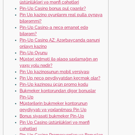
üstünlükləri və mənfi cəhətləri
Pin-Up Casino bonus pul çıxarılır?
Pin Up kazino oyunlarını real pulla oynaya
bilərəmmi?
Pin-Up Casino-a necə əmanət edə
bilərəm?
Pin-Up Casino AZ: Azərbaycanda qanuni
onlayn kazino
Pin-Up Oyunu
Müştəri xidməti ilə əlaqə saxlamağın ən
yaxşı yolu nədir?
Pin Up kazinosunun mobil versiyası
Pin Up necə qeydiyyatdan keçmək olar?
Pin-Up kazinosu üçün promo kodu
Bukmeker kontorundan digər bonuslar
Pin-Up
Müştərilərin bukmeker kontorunun
qeydiyyatı və yoxlanılması Pin Up
Bonus siyasəti bukmeker Pin-Up
Pin Up Casino üstünlükləri və mənfi
cəhətləri
Pin-Up Casino Promosyonları və Bonusları