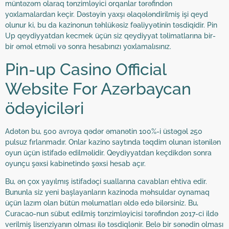
müntəzəm olaraq tənzimləyici orqanlar tərəfindən
yoxlamalardan keçir. Dəstəyin yaxşı əlaqələndirilmiş işi qeyd
olunur ki, bu da kazinonun təhlükəsiz fəaliyyətinin təsdiqidir. Pin
Up qeydiyyatdan kecmek üçün siz qeydiyyat təlimatlarına bir-
bir əməl etməli və sonra hesabınızı yoxlamalısınız.
Pin-up Casino Official
Website For Azərbaycan
ödəyiciləri
Adətən bu, 500 avroya qədər əmanətin 100%-i üstəgəl 250
pulsuz fırlanmadır. Onlar kazino saytında təqdim olunan istənilən
oyun üçün istifadə edilməlidir. Qeydiyyatdan keçdikdən sonra
oyunçu şəxsi kabinetində şəxsi hesab açır.
Bu, ən çox yayılmış istifadəçi suallarına cavabları ehtiva edir.
Bununla siz yeni başlayanların kazinoda məhsuldar oynamaq
üçün lazım olan bütün məlumatları əldə edə bilərsiniz. Bu,
Curacao-nun sübut edilmiş tənzimləyicisi tərəfindən 2017-ci ildə
verilmiş lisenziyanın olması ilə təsdiqlənir. Belə bir sənədin olması