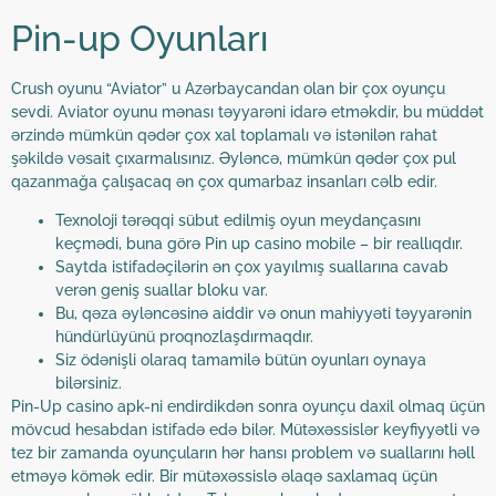
Pin-up Oyunları
Crush oyunu “Aviator” u Azərbaycandan olan bir çox oyunçu
sevdi. Aviator oyunu mənası təyyarəni idarə etməkdir, bu müddət
ərzində mümkün qədər çox xal toplamalı və istənilən rahat
şəkildə vəsait çıxarmalısınız. Əyləncə, mümkün qədər çox pul
qazanmağa çalışacaq ən çox qumarbaz insanları cəlb edir.
Texnoloji tərəqqi sübut edilmiş oyun meydançasını
keçmədi, buna görə Pin up casino mobile – bir reallıqdır.
Saytda istifadəçilərin ən çox yayılmış suallarına cavab
verən geniş suallar bloku var.
Bu, qəza əyləncəsinə aiddir və onun mahiyyəti təyyarənin
hündürlüyünü proqnozlaşdırmaqdır.
Siz ödənişli olaraq tamamilə bütün oyunları oynaya
bilərsiniz.
Pin-Up casino apk-ni endirdikdən sonra oyunçu daxil olmaq üçün
mövcud hesabdan istifadə edə bilər. Mütəxəssislər keyfiyyətli və
tez bir zamanda oyunçuların hər hansı problem və suallarını həll
etməyə kömək edir. Bir mütəxəssislə əlaqə saxlamaq üçün