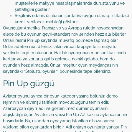
müştərilərlə maliyyə hesablaşmalarında dürüstlüyünü və
şəffaflığını göstərir.
Seçilmiş ödəniş üsulunun şərtlərinə uyğun olaraq, istifadəçi
kredit veriləcək məbləği göstərir.
Oyunçular Amerika, Fransız və ya Avropa ruletin həyəcanından,
eləcə də bu oyunun qeyri-standart növlərindən həzz ala bilərlər.
Onları rəsmi Pin-up saytında müvafiq bölmədə tapmaq olar.
Onlar adətən real dilersiz, lakin virtual krupiyerlə simulyator
şəklində təqdim olunurlar. Hər bir oyunçunun məqsədi kazinoda
kartlar və ya zərlarla qalib gəlmək, nəinki qələbə, həm də
oyundan həzz almaqdır. Onları məşhur oyun meydançasının
saytındakı “Stolüstü oyunlar” bölməsində tapa bilərsiniz.
Pin Up güzgü
Aviator oyunu ayrıca bir oyun kateqoriyasına bölünür, demo
rejiminin və əlverişli tariflərin mövcudluğunu təmin edir.
Azərbaycan qeyri-adi və gözlənilməz qumar oyunlarını
alqışladığı üçün Aviator ən yaxşı Pin Up AZ kazino əyləncələrinin
başındadır. Bu, uzaqdan oynayaraq istənilən cihaza ayrıca
yüklənə bilən oyunlardan biridir. Adi onlayn oyunlarla yanaşı, Pin