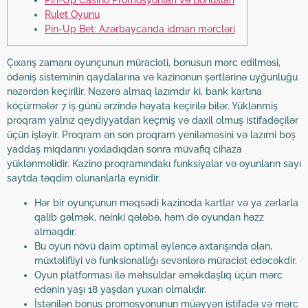
Rulet Oyunu
Pin-Up Bet: Azərbaycanda idman mərcləri
Çıxarış zamanı oyunçunun müraciəti, bonusun mərc edilməsi,
ödəniş sisteminin qaydalarına və kazinonun şərtlərinə uyğunluğu
nəzərdən keçirilir. Nəzərə almaq lazımdır ki, bank kartına
köçürmələr 7 iş günü ərzində həyata keçirilə bilər. Yüklənmiş
proqram yalnız qeydiyyatdan keçmiş və daxil olmuş istifadəçilər
üçün işləyir. Proqram ən son proqram yeniləməsini və lazımi boş
yaddaş miqdarını yoxladıqdan sonra müvafiq cihaza
yüklənməlidir. Kazino proqramındakı funksiyalar və oyunların sayı
saytda təqdim olunanlarla eynidir.
Hər bir oyunçunun məqsədi kazinoda kartlar və ya zərlarla
qalib gəlmək, nəinki qələbə, həm də oyundan həzz
almaqdır.
Bu oyun növü daim optimal əyləncə axtarışında olan,
müxtəlifliyi və funksionallığı sevənlərə müraciət edəcəkdir.
Oyun platforması ilə məhsuldar əməkdaşlıq üçün mərc
edənin yaşı 18 yaşdan yuxarı olmalıdır.
İstənilən bonus promosyonunun müəyyən istifadə və mərc