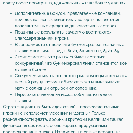
сразу после проигрыша, идя «олл-ин» – еще более ужасная.
Дополнительные бонусы, предлагаемые компанией,
привлекают новых клиентов, у которых появляются
дополнительные средства для спортивных ставок.
Правильные результаты зачастую достигаются
благодаря знаниям игрока.
В зависимости от политики букмекера, равнозначные
ставки могут иметь вид 1, 80/1, 80 или one, 85/1, 85.
Стоит отметить, что рынок сейчас настолько
конкурентный, что букмекерская линия становится все
лучше и богаче.
Следует учитывать, что некоторые команды «сливают»
первый раунд, потом набирают темп и выигрывают
матч с солидным отрывом от соперника.
Пари, заключаемое на исход события, называют
ставкой.
Стратегия должна быть адекватной – профессиональные
игроки не используют “лесенки” и “догоны”. Только
разновидности флэта, дробный критерий Келли или гибкая
финансовая система с очень хорошо продуманным
распределением рисков. Например, на самые вероятные