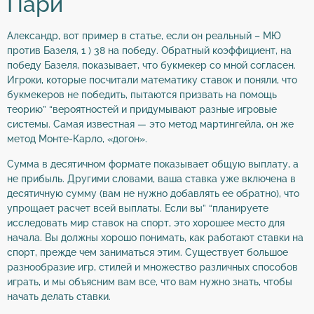
Пари
Александр, вот пример в статье, если он реальный – МЮ
против Базеля, 1 ) 38 на победу. Обратный коэффициент, на
победу Базеля, показывает, что букмекер со мной согласен.
Игроки, которые посчитали математику ставок и поняли, что
букмекеров не победить, пытаются призвать на помощь
теорию” “вероятностей и придумывают разные игровые
системы. Самая известная — это метод мартингейла, он же
метод Монте-Карло, «догон».
Сумма в десятичном формате показывает общую выплату, а
не прибыль. Другими словами, ваша ставка уже включена в
десятичную сумму (вам не нужно добавлять ее обратно), что
упрощает расчет всей выплаты. Если вы” “планируете
исследовать мир ставок на спорт, это хорошее место для
начала. Вы должны хорошо понимать, как работают ставки на
спорт, прежде чем заниматься этим. Существует большое
разнообразие игр, стилей и множество различных способов
играть, и мы объясним вам все, что вам нужно знать, чтобы
начать делать ставки.