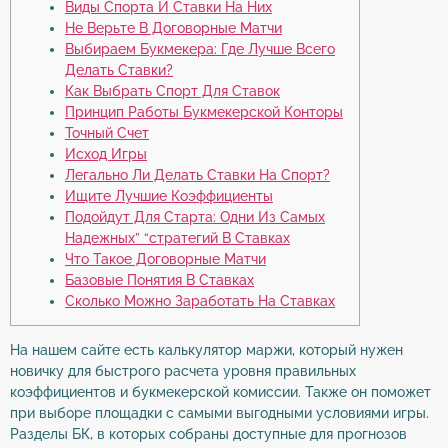
Виды Спорта И Ставки На Них
Не Верьте В Договорные Матчи
Выбираем Букмекера: Где Лучше Всего
Делать Ставки?
Как Выбрать Спорт Для Ставок
Принцип Работы Букмекерской Конторы
Точный Счет
Исход Игры
Легально Ли Делать Ставки На Спорт?
Ищите Лучшие Коэффициенты
Подойдут Для Старта: Одни Из Самых
Надежных” “стратегий В Ставках
Что Такое Договорные Матчи
Базовые Понятия В Ставках
Сколько Можно Заработать На Ставках
На нашем сайте есть калькулятор маржи, который нужен
новичку для быстрого расчета уровня правильных
коэффициентов и букмекерской комиссии. Также он поможет
при выборе площадки с самыми выгодными условиями игры.
Разделы БК, в которых собраны доступные для прогнозов