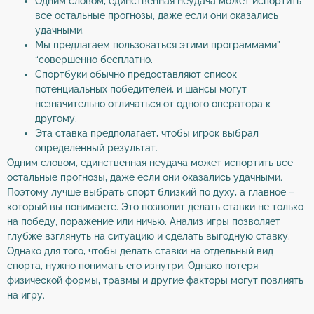
Одним словом, единственная неудача может испортить
все остальные прогнозы, даже если они оказались
удачными.
Мы предлагаем пользоваться этими программами”
“совершенно бесплатно.
Спортбуки обычно предоставляют список
потенциальных победителей, и шансы могут
незначительно отличаться от одного оператора к
другому.
Эта ставка предполагает, чтобы игрок выбрал
определенный результат.
Одним словом, единственная неудача может испортить все
остальные прогнозы, даже если они оказались удачными.
Поэтому лучше выбрать спорт близкий по духу, а главное –
который вы понимаете. Это позволит делать ставки не только
на победу, поражение или ничью. Анализ игры позволяет
глубже взглянуть на ситуацию и сделать выгодную ставку.
Однако для того, чтобы делать ставки на отдельный вид
спорта, нужно понимать его изнутри. Однако потеря
физической формы, травмы и другие факторы могут повлиять
на игру.