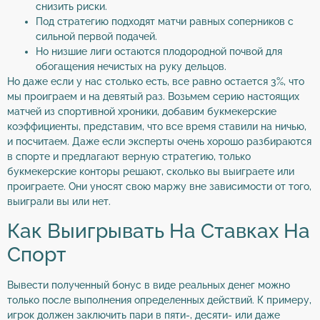
снизить риски.
Под стратегию подходят матчи равных соперников с
сильной первой подачей.
Но низшие лиги остаются плодородной почвой для
обогащения нечистых на руку дельцов.
Но даже если у нас столько есть, все равно остается 3%, что
мы проиграем и на девятый раз. Возьмем серию настоящих
матчей из спортивной хроники, добавим букмекерские
коэффициенты, представим, что все время ставили на ничью,
и посчитаем. Даже если эксперты очень хорошо разбираются
в спорте и предлагают верную стратегию, только
букмекерские конторы решают, сколько вы выиграете или
проиграете. Они уносят свою маржу вне зависимости от того,
выиграли вы или нет.
Как Выигрывать На Ставках На
Спорт
Вывести полученный бонус в виде реальных денег можно
только после выполнения определенных действий. К примеру,
игрок должен заключить пари в пяти-, десяти- или даже