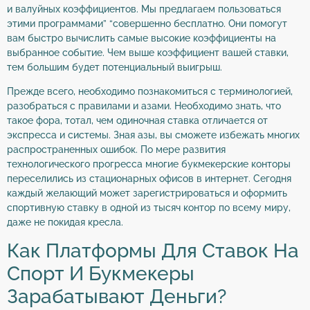
и валуйных коэффициентов. Мы предлагаем пользоваться
этими программами” “совершенно бесплатно. Они помогут
вам быстро вычислить самые высокие коэффициенты на
выбранное событие. Чем выше коэффициент вашей ставки,
тем большим будет потенциальный выигрыш.
Прежде всего, необходимо познакомиться с терминологией,
разобраться с правилами и азами. Необходимо знать, что
такое фора, тотал, чем одиночная ставка отличается от
экспресса и системы. Зная азы, вы сможете избежать многих
распространенных ошибок. По мере развития
технологического прогресса многие букмекерские конторы
переселились из стационарных офисов в интернет. Сегодня
каждый желающий может зарегистрироваться и оформить
спортивную ставку в одной из тысяч контор по всему миру,
даже не покидая кресла.
Как Платформы Для Ставок На
Спорт И Букмекеры
Зарабатывают Деньги?