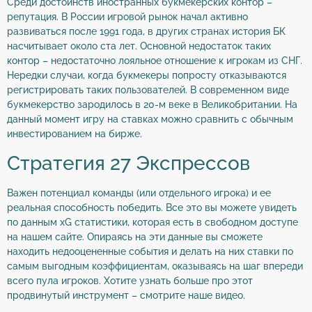
Среди достоинств иностранных букмекерских контор –
репутация. В России игровой рынок начал активно
развиваться после 1991 года, в других странах история БК
насчитывает около ста лет. Основной недостаток таких
контор – недостаточно лояльное отношение к игрокам из СНГ.
Нередки случаи, когда букмекеры попросту отказываются
регистрировать таких пользователей. В современном виде
букмекерство зародилось в 20-м веке в Великобритании. На
данный момент игру на ставках можно сравнить с обычным
инвестированием на бирже.
Стратегия 27 Экспрессов
Важен потенциал команды (или отдельного игрока) и ее
реальная способность победить. Все это вы можете увидеть
по данным xG статистики, которая есть в свободном доступе
на нашем сайте. Опираясь на эти данные вы сможете
находить недооцененные события и делать на них ставки по
самым выгодным коэффициентам, оказываясь на шаг впереди
всего пула игроков. Хотите узнать больше про этот
продвинутый инструмент – смотрите наше видео.