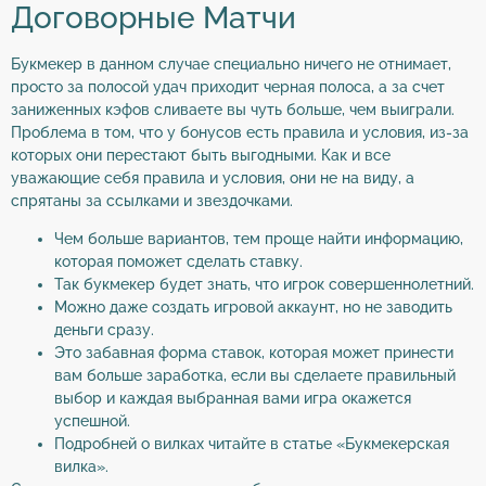
Договорные Матчи
Букмекер в данном случае специально ничего не отнимает,
просто за полосой удач приходит черная полоса, а за счет
заниженных кэфов сливаете вы чуть больше, чем выиграли.
Проблема в том, что у бонусов есть правила и условия, из-за
которых они перестают быть выгодными. Как и все
уважающие себя правила и условия, они не на виду, а
спрятаны за ссылками и звездочками.
Чем больше вариантов, тем проще найти информацию,
которая поможет сделать ставку.
Так букмекер будет знать, что игрок совершеннолетний.
Можно даже создать игровой аккаунт, но не заводить
деньги сразу.
Это забавная форма ставок, которая может принести
вам больше заработка, если вы сделаете правильный
выбор и каждая выбранная вами игра окажется
успешной.
Подробней о вилках читайте в статье «Букмекерская
вилка».