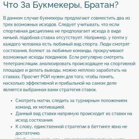
Что За Букмекеры, Братан?
В данном случае букмекеры предлагают совместить два из
трех возможных исходов. Следует учитывать, что если
спортивная дисциплина не предполагает исхода в виде
ничьей, подобная ставка отсутствует. Например, у почти у
каждого человека есть любимый вид спорта. Люди смотрят
состязания, болеют за любимые команды, прокручивают
возможные исходы поединков. Если регулярно смотреть
телетрансляции, анализировать происходящее на спортивной
площадке и делать выводы, можно неплохо заработать на
ставках. Просчет РОИ нужен для того, чтобы понять,
насколько эффективной и прибыльной на самом деле
является выбранная вами стратегия ставок.
Смотреть матчи, следить за турнирным положением
команд, их мотивацией.
Данный вид ставки напрямую происходит из ставки на
исход состязания.
К слову, единственной стратегии в беттинге явно не
достаточно.