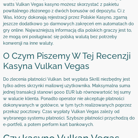
watts Vulkan Vegas kasyno możesz skorzystać z pakietu
powitalnego złożonego z dwóch bonusów od depozytu. Ci z
Was, którzy dokonają rejestracji przez Polskie Kasyno, zgarną
jeszcze dodatkowo 30 darmowych zakręceń em automatach do
gry online. Najważniejszą informacją dla polskich graczy jest to,
że mogą oni posługiwać się polską walutą bez potrzeby
konwersji na inne waluty.
O Czym Piszemy W Tej Recenzji
Kasyna Vulkan Vegas
Do zlecenia płatności Vulkan. bet wypłata Skrill niezbędny jest
tylko adres skrzynki mailowej użytkownika. Maksymalna suma
jednej transakcji stanowi 9000 EUR lub równowartość tej sumy
w walucie klienta. Ponadto operator nie akceptuje płatności
dokonywanych w gotówce, w tym tych realizowanych poprzez
przekaz pocztowy. Czas wypłaty Vulkan Vegas zależy od
wybranego systemu płatności. Szybsze płatności przychodzą do
e-portfeli, a potem perform kart bankowych.