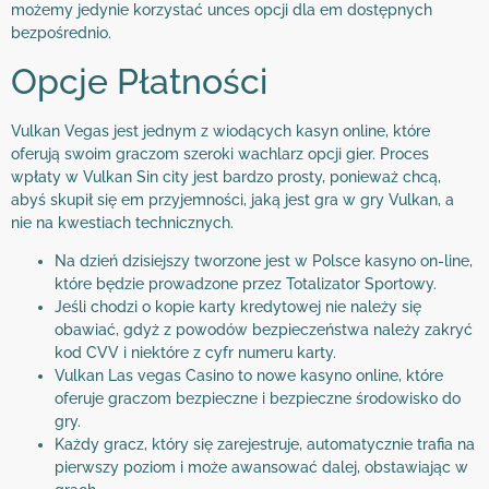
możemy jedynie korzystać unces opcji dla em dostępnych
bezpośrednio.
Opcje Płatności
Vulkan Vegas jest jednym z wiodących kasyn online, które
oferują swoim graczom szeroki wachlarz opcji gier. Proces
wpłaty w Vulkan Sin city jest bardzo prosty, ponieważ chcą,
abyś skupił się em przyjemności, jaką jest gra w gry Vulkan, a
nie na kwestiach technicznych.
Na dzień dzisiejszy tworzone jest w Polsce kasyno on-line,
które będzie prowadzone przez Totalizator Sportowy.
Jeśli chodzi o kopie karty kredytowej nie należy się
obawiać, gdyż z powodów bezpieczeństwa należy zakryć
kod CVV i niektóre z cyfr numeru karty.
Vulkan Las vegas Casino to nowe kasyno online, które
oferuje graczom bezpieczne i bezpieczne środowisko do
gry.
Każdy gracz, który się zarejestruje, automatycznie trafia na
pierwszy poziom i może awansować dalej, obstawiając w