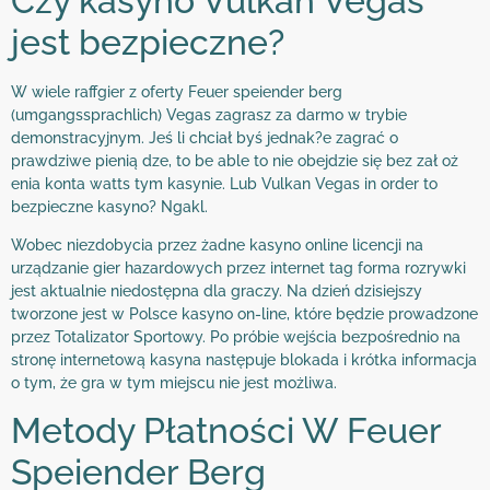
Czy kasyno Vulkan Vegas
jest bezpieczne?
W wiele raffgier z oferty Feuer speiender berg
(umgangssprachlich) Vegas zagrasz za darmo w trybie
demonstracyjnym. Jeś li chciał byś jednak?e zagrać o
prawdziwe pienią dze, to be able to nie obejdzie się bez zał oż
enia konta watts tym kasynie. Lub Vulkan Vegas in order to
bezpieczne kasyno? Ngakl.
Wobec niezdobycia przez żadne kasyno online licencji na
urządzanie gier hazardowych przez internet tag forma rozrywki
jest aktualnie niedostępna dla graczy. Na dzień dzisiejszy
tworzone jest w Polsce kasyno on-line, które będzie prowadzone
przez Totalizator Sportowy. Po próbie wejścia bezpośrednio na
stronę internetową kasyna następuje blokada i krótka informacja
o tym, że gra w tym miejscu nie jest możliwa.
Metody Płatności W Feuer
Speiender Berg