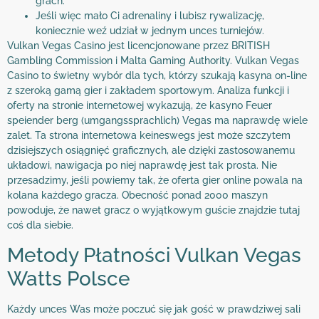
grach.
Jeśli więc mało Ci adrenaliny i lubisz rywalizację,
koniecznie weź udział w jednym unces turniejów.
Vulkan Vegas Casino jest licencjonowane przez BRITISH
Gambling Commission i Malta Gaming Authority. Vulkan Vegas
Casino to świetny wybór dla tych, którzy szukają kasyna on-line
z szeroką gamą gier i zakładem sportowym. Analiza funkcji i
oferty na stronie internetowej wykazują, że kasyno Feuer
speiender berg (umgangssprachlich) Vegas ma naprawdę wiele
zalet. Ta strona internetowa keineswegs jest może szczytem
dzisiejszych osiągnięć graficznych, ale dzięki zastosowanemu
układowi, nawigacja po niej naprawdę jest tak prosta. Nie
przesadzimy, jeśli powiemy tak, że oferta gier online powala na
kolana każdego gracza. Obecność ponad 2000 maszyn
powoduje, że nawet gracz o wyjątkowym guście znajdzie tutaj
coś dla siebie.
Metody Płatności Vulkan Vegas
Watts Polsce
Każdy unces Was może poczuć się jak gość w prawdziwej sali