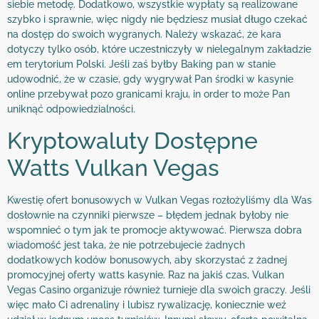
siebie metodę. Dodatkowo, wszystkie wypłaty są realizowane
szybko i sprawnie, więc nigdy nie będziesz musiał długo czekać
na dostęp do swoich wygranych. Należy wskazać, że kara
dotyczy tylko osób, które uczestniczyły w nielegalnym zakładzie
em terytorium Polski. Jeśli zaś byłby Baking pan w stanie
udowodnić, że w czasie, gdy wygrywał Pan środki w kasynie
online przebywał pozo granicami kraju, in order to może Pan
uniknąć odpowiedzialności.
Kryptowaluty Dostępne
Watts Vulkan Vegas
Kwestię ofert bonusowych w Vulkan Vegas rozłożyliśmy dla Was
dosłownie na czynniki pierwsze – błędem jednak byłoby nie
wspomnieć o tym jak te promocje aktywować. Pierwsza dobra
wiadomość jest taka, że nie potrzebujecie żadnych
dodatkowych kodów bonusowych, aby skorzystać z żadnej
promocyjnej oferty watts kasynie. Raz na jakiś czas, Vulkan
Vegas Casino organizuje również turnieje dla swoich graczy. Jeśli
więc mało Ci adrenaliny i lubisz rywalizację, koniecznie weź