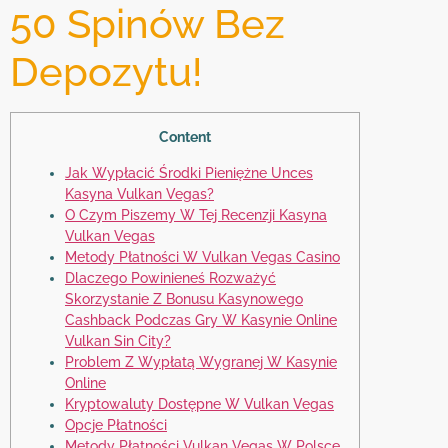
50 Spinów Bez
Depozytu!
Content
Jak Wypłacić Środki Pieniężne Unces
Kasyna Vulkan Vegas?
O Czym Piszemy W Tej Recenzji Kasyna
Vulkan Vegas
Metody Płatności W Vulkan Vegas Casino
Dlaczego Powinieneś Rozważyć
Skorzystanie Z Bonusu Kasynowego
Cashback Podczas Gry W Kasynie Online
Vulkan Sin City?
Problem Z Wypłatą Wygranej W Kasynie
Online
Kryptowaluty Dostępne W Vulkan Vegas
Opcje Płatności
Metody Płatności Vulkan Vegas W Polsce