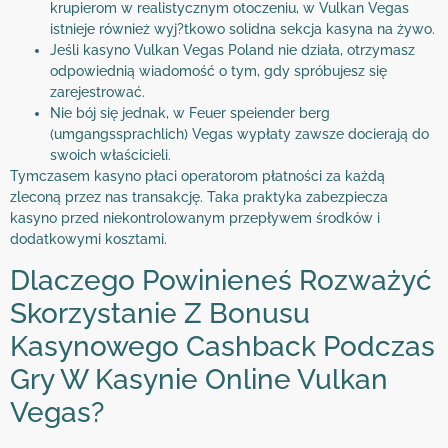
krupierom w realistycznym otoczeniu, w Vulkan Vegas
istnieje również wyj?tkowo solidna sekcja kasyna na żywo.
Jeśli kasyno Vulkan Vegas Poland nie działa, otrzymasz
odpowiednią wiadomość o tym, gdy spróbujesz się
zarejestrować.
Nie bój się jednak, w Feuer speiender berg
(umgangssprachlich) Vegas wypłaty zawsze docierają do
swoich właścicieli.
Tymczasem kasyno płaci operatorom płatności za każdą
zleconą przez nas transakcję. Taka praktyka zabezpiecza
kasyno przed niekontrolowanym przepływem środków i
dodatkowymi kosztami.
Dlaczego Powinieneś Rozważyć
Skorzystanie Z Bonusu
Kasynowego Cashback Podczas
Gry W Kasynie Online Vulkan
Vegas?