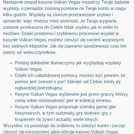
Następnie zespół kasyna Vulkan Vegas rozpatrzy Twoje żądanie
wypłaty, a pieniądze zostaną przelane na Twoje konto w ciągu
kilku godzin. Wypłaty są zawsze przetwarzane szybko i
sprawnie, więc możesz mieć pewność, że Twoja wygrana
zostanie przekazana do Ciebie tidak szybko, jak in order to
możliwe. Dzięki prostemu i szybkiemu procesowi wypłat w
kasynie Vulkan Vegas, możesz cieszyć się swoimi wygranymi
bez żadnych kłopotów. Jak się zapewne spodziewasz czas ten
zależy od wielu czynników.
Poniżej dokładnie tłumaczymy jak wyglądają wypłaty
Vulkan Vegas.
Dzięki ich całodobowej pomocy, możesz być pewien, że
pomoc jest zawsze o par? kliknięć od Ciebie, kiedy jej
najbardziej potrzebujesz.
Kasyno Vulkan Vegas wybierane jest przez graczy, którzy
cenią sobie różnorodność gier w kolekcji serwisu.
Kasyno Vulkan Vegas proponuje szeroką gamę gier
kasynowych, w tym automaty, gry stołowe, gry z
krupierem na żywo i actually wiele innych.
Wszystko, co pozostaje do zrobienia, to założyć konto i zacząć
cieszyć się korzyściami, jakie oferuje kasyno Vulkan Vegas.