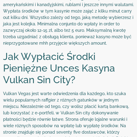
amerykańskimi i kanadyjskimi, rublami i jeszcze innymi walutami.
Wypłata środków w tym kasynie może zająć z kilku minut carry
out kilku dni. Wszystko zależy od tego, jaką metodę wybierzesz i
jaka jest kolejka. Minimalna conjunto do wpłaty in order to
zazwyczaj około 12-15 zł, albo też 5 euro. Maksymalną kwotę
trzeba uzgadniać z obsługą klienta, ponieważ kasyno może być
nieprzygotowane mhh przyjęcie większych amount.
Jak Wypłacić Środki
Pieniężne Unces Kasyna
Vulkan Sin City?
Vulkan Vegas jest warte odwiedzenia dla każdego, kto szuka
wielu popularnych raffgier z różnych gatunków w jednym
miejscu. Niezależnie od tego, czy wolisz płacić kartą bankową,
lub korzystać z e-portfeli, w Vulkan Sin city dokonywanie
płatności będzie równie łatwe. Strona oferuje lojalne warunki i
wiele różnych sposobów na wpłatę lub wypłatę środków. Na
stronie znajduje się ponad seventy five dostawców, którzy