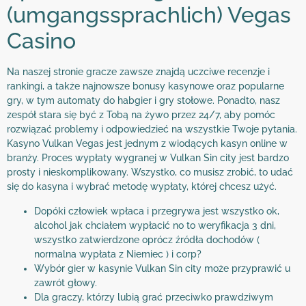
(umgangssprachlich) Vegas
Casino
Na naszej stronie gracze zawsze znajdą uczciwe recenzje i
rankingi, a także najnowsze bonusy kasynowe oraz popularne
gry, w tym automaty do habgier i gry stołowe. Ponadto, nasz
zespół stara się być z Tobą na żywo przez 24/7, aby pomóc
rozwiązać problemy i odpowiedzieć na wszystkie Twoje pytania.
Kasyno Vulkan Vegas jest jednym z wiodących kasyn online w
branży. Proces wypłaty wygranej w Vulkan Sin city jest bardzo
prosty i nieskomplikowany. Wszystko, co musisz zrobić, to udać
się do kasyna i wybrać metodę wypłaty, której chcesz użyć.
Dopóki człowiek wpłaca i przegrywa jest wszystko ok,
alcohol jak chciałem wypłacić no to weryfikacja 3 dni,
wszystko zatwierdzone oprócz źródła dochodów (
normalna wypłata z Niemiec ) i corp?
Wybór gier w kasynie Vulkan Sin city może przyprawić u
zawrót głowy.
Dla graczy, którzy lubią grać przeciwko prawdziwym