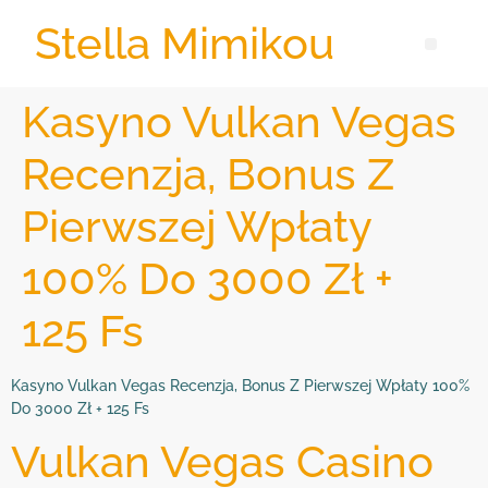
Stella Mimikou
Kasyno Vulkan Vegas
Recenzja, Bonus Z
Pierwszej Wpłaty
100% Do 3000 Zł +
125 Fs
Kasyno Vulkan Vegas Recenzja, Bonus Z Pierwszej Wpłaty 100%
Do 3000 Zł + 125 Fs
Vulkan Vegas Casino