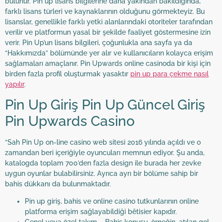
bulunur. Pin up lisans bilgilerine daha yakından bakıldığında,
farklı lisans türleri ve kaynaklarının olduğunu görmekteyiz. Bu
lisanslar, genellikle farklı yetki alanlarındaki otoriteler tarafından
verilir ve platformun yasal bir şekilde faaliyet göstermesine izin
verir. Pin Up’un lisans bilgileri, çoğunlukla ana sayfa ya da
“Hakkımızda” bölümünde yer alır ve kullanıcıların kolayca erişim
sağlamaları amaçlanır. Pin Upwards online casinoda bir kişi için
birden fazla profil oluşturmak yasaktır
pin up para çekme nasıl
yapılır
.
Pin Up Giriş Pin Up Güncel Giriş
Pin Upwards Casino
“Sah Pin Up on-line casino web sitesi 2016 yılında açıldı ve o
zamandan beri içeriğiyle oyuncuları memnun ediyor. Şu anda,
katalogda toplam 700’den fazla design ile burada her zevke
uygun oyunlar bulabilirsiniz. Ayrıca ayrı bir bölüme sahip bir
bahis dükkanı da bulunmaktadır.
Pin up giriş, bahis ve online casino tutkunlarının online
platforma erişim sağlayabildiği bêtisier kapıdır.