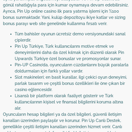
gönül rahatlığıyla para için kumar oynamaya devam edebilirsiniz.
Ayrıca, Pin Up online casino ilk para yatırma işlemi için %100
bonus sunmaktadır. Yani, kulüp depozitoyu ikiye katlar ve sizing
bonus parayı web site genelinde kullanma fırsatı verir.
Tüm bahisler oyunun ücretsiz demo versiyonundaki sanal
çiplerdir.
Pin Up Türkiye, Türk kullanıcılarını motive etmek ve
deneyimlerini daha da özel kılmak için düzenli olarak Pin
Upwards Türkiye özel bonuslar ve promosyonlar sunar.
Pin-UP Casino’da, oyuncuların cüzdanlarını büyük paralarla
doldurmaları için farklı yollar vardır.
Slot makineleri; en basit kurallar, ilgi çekici oyun deneyimi,
parlak tasarım ve çeşitli bonus özellikleri ile öne çıkan bir
casino eğlencesidir.
Lisanslı bir platform olarak faaliyet gösterir ve Türk
kullanıcılarının kişisel ve finansal bilgilerini koruma altına
alır.
Oyuncuların hesap bilgileri ya da özel bilgileri, güvenli iletişim
kanalları üzerinden paylaşılır ve korunur. Pin Up Canlı Destek,
genellikle çeşitli iletişim kanalları üzerinden hizmet verir. Canlı