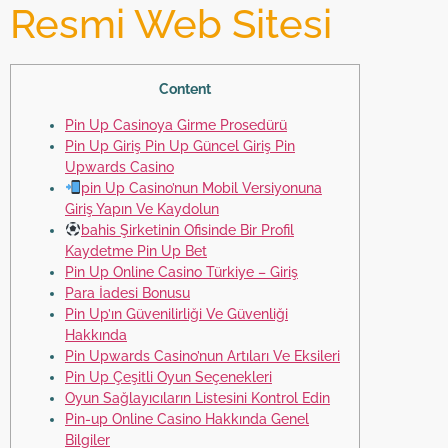
Resmi Web Sitesi
Content
Pin Up Casinoya Girme Prosedürü
Pin Up Giriş Pin Up Güncel Giriş Pin
Upwards Casino
pin Up Casino’nun Mobil Versiyonuna
Giriş Yapın Ve Kaydolun
bahis Şirketinin Ofisinde Bir Profil
Kaydetme Pin Up Bet
Pin Up Online Casino Türkiye – Giriş
Para İadesi Bonusu
Pin Up’ın Güvenilirliği Ve Güvenliği
Hakkında
Pin Upwards Casino’nun Artıları Ve Eksileri
Pin Up Çeşitli Oyun Seçenekleri
Oyun Sağlayıcıların Listesini Kontrol Edin
Pin-up Online Casino Hakkında Genel
Bilgiler