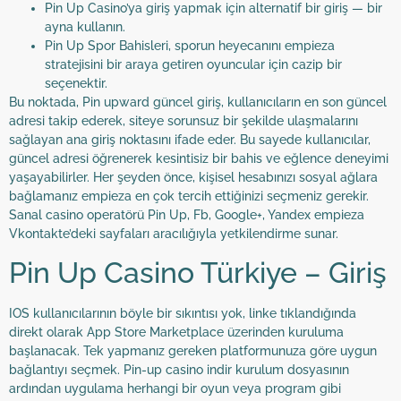
Pin Up Casino’ya giriş yapmak için alternatif bir giriş — bir
ayna kullanın.
Pin Up Spor Bahisleri, sporun heyecanını empieza
stratejisini bir araya getiren oyuncular için cazip bir
seçenektir.
Bu noktada, Pin upward güncel giriş, kullanıcıların en son güncel
adresi takip ederek, siteye sorunsuz bir şekilde ulaşmalarını
sağlayan ana giriş noktasını ifade eder. Bu sayede kullanıcılar,
güncel adresi öğrenerek kesintisiz bir bahis ve eğlence deneyimi
yaşayabilirler. Her şeyden önce, kişisel hesabınızı sosyal ağlara
bağlamanız empieza en çok tercih ettiğinizi seçmeniz gerekir.
Sanal casino operatörü Pin Up, Fb, Google+, Yandex empieza
Vkontakte’deki sayfaları aracılığıyla yetkilendirme sunar.
Pin Up Casino Türkiye – Giriş
IOS kullanıcılarının böyle bir sıkıntısı yok, linke tıklandığında
direkt olarak App Store Marketplace üzerinden kuruluma
başlanacak. Tek yapmanız gereken platformunuza göre uygun
bağlantıyı seçmek. Pin-up casino indir kurulum dosyasının
ardından uygulama herhangi bir oyun veya program gibi