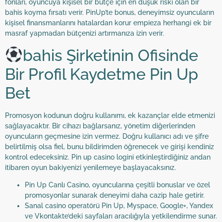
fonları, oyuncuya kişisel bir bütçe için en düşük riski olan bir
bahis koyma fırsatı verir. PinUp’te bonus, deneyimsiz oyuncuların
kişisel finansmanlarını hatalardan korur empieza herhangi ek bir
masraf yapmadan bütçenizi artırmanıza izin verir.
bahis Şirketinin Ofisinde
Bir Profil Kaydetme Pin Up
Bet
Promosyon kodunun doğru kullanımı, ek kazançlar elde etmenizi
sağlayacaktır. Bir cihazı bağlarsanız, yönetim diğerlerinden
oyuncuların geçmesine izin vermez. Doğru kullanıcı adı ve şifre
belirtilmiş olsa fiel, bunu bildirimden öğrenecek ve girişi kendiniz
kontrol edeceksiniz. Pin up casino logini etkinleştirdiğiniz andan
itibaren oyun bakiyenizi yenilemeye başlayacaksınız.
Pin Up Canlı Casino, oyuncularına çeşitli bonuslar ve özel
promosyonlar sunarak deneyimi daha cazip hale getirir.
Sanal casino operatörü Pin Up, Myspace, Google+, Yandex
ve Vkontakte’deki sayfaları aracılığıyla yetkilendirme sunar.