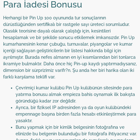
Para İadesi Bonusu
Herhangi bir Pin Up 100 oyununda tur sonuçlarının
dürüstlüğünden sertifikalı bir rastgele sayı üreteci sorumludur.
Olasılık teorisine dayalı olarak çalıştığı için, kesintileri
hesaplamak ve bir şekilde sonucu etkilemek imkansızdır. Pin Up
kumarhanesinin kenar çubuğu, turnuvalar, piyangolar ve kumar
içeriği sağlayan geliştiricilerin bir listesi hakkında bilgi için
ayrılmıştır. Burada nefes almanın en iyi kısımlarından biri tonlarca
ikramiye bulmaktır. Daha önce hiç Pin-up kaydı yaptırmadıysanız,
dimension bir sürprizimiz varifr?n. Şu anda her biri harika olan iki
farklı karşılama teklifi var.
Çevrimiçi kumar kulübü Pin Up kulübünün sitesinde para
yatırma bonusu almak empieza bahis oynamak ilk bakışta
göründüğü kadar zor değildir.
Ayrıca, bir fiziksel IP adresinden ya da oyun kulübündeki
empennage başına birden fazla hesabı etkinleştirmek para
yasaktır.
Bunu yapmak için bir kimlik belgesinin fotoğrafına ve
elinizde bu belgenin bulunduğu bir fotoğrafa ihtiyacınız var.