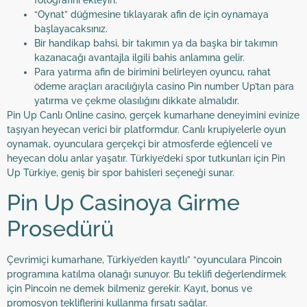
“Oynat” düğmesine tıklayarak afin de için oynamaya
başlayacaksınız.
Bir handikap bahsi, bir takımın ya da başka bir takımın
kazanacağı avantajla ilgili bahis anlamına gelir.
Para yatırma afin de birimini belirleyen oyuncu, rahat
ödeme araçları aracılığıyla casino Pin number Up’tan para
yatırma ve çekme olasılığını dikkate almalıdır.
Pin Up Canlı Online casino, gerçek kumarhane deneyimini evinize
taşıyan heyecan verici bir platformdur. Canlı krupiyelerle oyun
oynamak, oyunculara gerçekçi bir atmosferde eğlenceli ve
heyecan dolu anlar yaşatır. Türkiye’deki spor tutkunları için Pin
Up Türkiye, geniş bir spor bahisleri seçeneği sunar.
Pin Up Casinoya Girme
Prosedürü
Çevrimiçi kumarhane, Türkiye’den kayıtlı” “oyunculara Pincoin
programına katılma olanağı sunuyor. Bu teklifi değerlendirmek
için Pincoin ne demek bilmeniz gerekir. Kayıt, bonus ve
promosyon tekliflerini kullanma fırsatı sağlar.