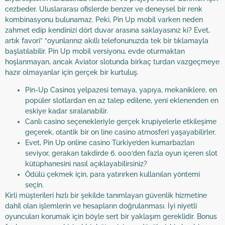
cezbeder. Uluslararası ofislerde benzer ve deneysel bir renk
kombinasyonu bulunamaz. Peki, Pin Up mobil varken neden
zahmet edip kendinizi dört duvar arasına saklayasınız ki? Evet,
artık favori” “oyunlarınız akıllı telefonunuzda tek bir tıklamayla
başlatılabilir. Pin Up mobil versiyonu, evde oturmaktan
hoşlanmayan, ancak Aviator slotunda birkaç turdan vazgeçmeye
hazır olmayanlar için gerçek bir kurtuluş.
Pin-Up Casino1 yelpazesi temaya, yapıya, mekaniklere, en
popüler slotlardan en az talep edilene, yeni eklenenden en
eskiye kadar sıralanabilir.
Canlı casino seçenekleriyle gerçek krupiyelerle etkileşime
geçerek, otantik bir on line casino atmosferi yaşayabilirler.
Evet, Pin Up online casino Türkiye’den kumarbazları
seviyor, gerakan takdirde 6. 000’den fazla oyun içeren slot
kütüphanesini nasıl açıklayabilirsiniz?
Ödülü çekmek için, para yatırırken kullanılan yöntemi
seçin.
Kirli müşterileri hızlı bir şekilde tanımlayan güvenlik hizmetine
dahil olan işlemlerin ve hesapların doğrulanması. İyi niyetli
oyuncuları korumak için böyle sert bir yaklaşım gereklidir. Bonus