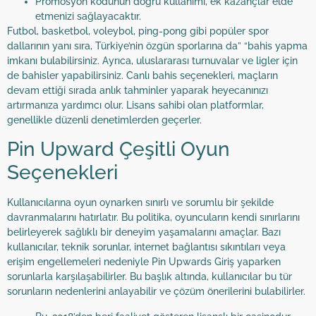
Promosyon kodunun doğru kullanımı, ek kazançlar elde
etmenizi sağlayacaktır.
Futbol, basketbol, voleybol, ping-pong gibi popüler spor
dallarının yanı sıra, Türkiye’nin özgün sporlarına da” “bahis yapma
imkanı bulabilirsiniz. Ayrıca, uluslararası turnuvalar ve ligler için
de bahisler yapabilirsiniz. Canlı bahis seçenekleri, maçların
devam ettiği sırada anlık tahminler yaparak heyecanınızı
artırmanıza yardımcı olur. Lisans sahibi olan platformlar,
genellikle düzenli denetimlerden geçerler.
Pin Upward Çeşitli Oyun
Seçenekleri
Kullanıcılarına oyun oynarken sınırlı ve sorumlu bir şekilde
davranmalarını hatırlatır. Bu politika, oyuncuların kendi sınırlarını
belirleyerek sağlıklı bir deneyim yaşamalarını amaçlar. Bazı
kullanıcılar, teknik sorunlar, internet bağlantısı sıkıntıları veya
erişim engellemeleri nedeniyle Pin Upwards Giriş yaparken
sorunlarla karşılaşabilirler. Bu başlık altında, kullanıcılar bu tür
sorunların nedenlerini anlayabilir ve çözüm önerilerini bulabilirler.