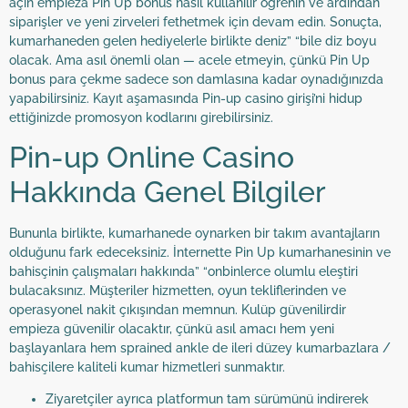
açın empieza Pin Up bonus nasıl kullanılır öğrenin ve ardından
siparişler ve yeni zirveleri fethetmek için devam edin. Sonuçta,
kumarhaneden gelen hediyelerle birlikte deniz” “bile diz boyu
olacak. Ama asıl önemli olan — acele etmeyin, çünkü Pin Up
bonus para çekme sadece son damlasına kadar oynadığınızda
yapabilirsiniz. Kayıt aşamasında Pin-up casino girişi’ni hidup
ettiğinizde promosyon kodlarını girebilirsiniz.
Pin-up Online Casino
Hakkında Genel Bilgiler
Bununla birlikte, kumarhanede oynarken bir takım avantajların
olduğunu fark edeceksiniz. İnternette Pin Up kumarhanesinin ve
bahisçinin çalışmaları hakkında” “onbinlerce olumlu eleştiri
bulacaksınız. Müşteriler hizmetten, oyun tekliflerinden ve
operasyonel nakit çıkışından memnun. Kulüp güvenilirdir
empieza güvenilir olacaktır, çünkü asıl amacı hem yeni
başlayanlara hem sprained ankle de ileri düzey kumarbazlara /
bahisçilere kaliteli kumar hizmetleri sunmaktır.
Ziyaretçiler ayrıca platformun tam sürümünü indirerek