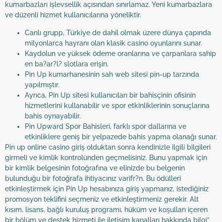
kumarbazları işlevsellik açısından sınırlamaz. Yeni kumarbazlara
ve düzenli hizmet kullanıcılarına yöneliktir.
Canlı grupp, Türkiye de dahil olmak üzere dünya çapında
milyonlarca hayranı olan klasik casino oyunlarını sunar.
Kaydolun ve yüksek ödeme oranlarına ve çarpanlara sahip
en ba?ar?l? slotlara erişin.
Pin Up kumarhanesinin sah web sitesi pin-up tarzında
yapılmıştır.
Ayrıca, Pin Up sitesi kullanıcıları bir bahisçinin ofisinin
hizmetlerini kullanabilir ve spor etkinliklerinin sonuçlarına
bahis oynayabilir.
Pin Upward Spor Bahisleri, farklı spor dallarına ve
etkinliklere geniş bir yelpazede bahis yapma olanağı sunar.
Pin up online casino giriş olduktan sonra kendinizle ilgili bilgileri
girmeli ve kimlik kontrolünden geçmelisiniz. Bunu yapmak için
bir kimlik belgesinin fotoğrafına ve elinizde bu belgenin
bulunduğu bir fotoğrafa ihtiyacınız varifr?n. Bu ödülleri
etkinleştirmek için Pin Up hesabınıza giriş yapmanız, istediğiniz
promosyon teklifini seçmeniz ve etkinleştirmeniz gerekir. Alt
kısım, lisans, bağlı kuruluş programı, hüküm ve koşulları içeren
bir bölüm ve destek hizmeti ile iletişim kanalları hakkında bilgi”