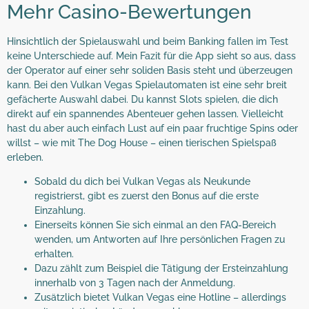
Mehr Casino-Bewertungen
Hinsichtlich der Spielauswahl und beim Banking fallen im Test
keine Unterschiede auf. Mein Fazit für die App sieht so aus, dass
der Operator auf einer sehr soliden Basis steht und überzeugen
kann. Bei den Vulkan Vegas Spielautomaten ist eine sehr breit
gefächerte Auswahl dabei. Du kannst Slots spielen, die dich
direkt auf ein spannendes Abenteuer gehen lassen. Vielleicht
hast du aber auch einfach Lust auf ein paar fruchtige Spins oder
willst – wie mit The Dog House – einen tierischen Spielspaß
erleben.
Sobald du dich bei Vulkan Vegas als Neukunde
registrierst, gibt es zuerst den Bonus auf die erste
Einzahlung.
Einerseits können Sie sich einmal an den FAQ-Bereich
wenden, um Antworten auf Ihre persönlichen Fragen zu
erhalten.
Dazu zählt zum Beispiel die Tätigung der Ersteinzahlung
innerhalb von 3 Tagen nach der Anmeldung.
Zusätzlich bietet Vulkan Vegas eine Hotline – allerdings