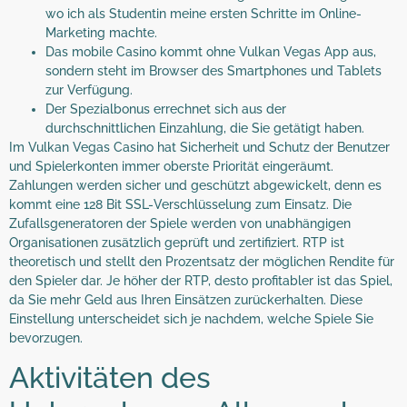
wo ich als Studentin meine ersten Schritte im Online-
Marketing machte.
Das mobile Casino kommt ohne Vulkan Vegas App aus,
sondern steht im Browser des Smartphones und Tablets
zur Verfügung.
Der Spezialbonus errechnet sich aus der
durchschnittlichen Einzahlung, die Sie getätigt haben.
Im Vulkan Vegas Casino hat Sicherheit und Schutz der Benutzer
und Spielerkonten immer oberste Priorität eingeräumt.
Zahlungen werden sicher und geschützt abgewickelt, denn es
kommt eine 128 Bit SSL-Verschlüsselung zum Einsatz. Die
Zufallsgeneratoren der Spiele werden von unabhängigen
Organisationen zusätzlich geprüft und zertifiziert. RTP ist
theoretisch und stellt den Prozentsatz der möglichen Rendite für
den Spieler dar. Je höher der RTP, desto profitabler ist das Spiel,
da Sie mehr Geld aus Ihren Einsätzen zurückerhalten. Diese
Einstellung unterscheidet sich je nachdem, welche Spiele Sie
bevorzugen.
Aktivitäten des