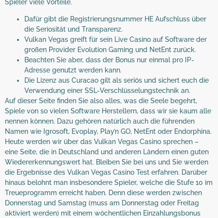
Spieler viele Vorteile.
Dafür gibt die Registrierungsnummer HE Aufschluss über
die Seriosität und Transparenz.
Vulkan Vegas greift für sein Live Casino auf Software der
großen Provider Evolution Gaming und NetEnt zurück.
Beachten Sie aber, dass der Bonus nur einmal pro IP-
Adresse genutzt werden kann.
Die Lizenz aus Curacao gilt als seriös und sichert euch die
Verwendung einer SSL-Verschlüsselungstechnik an.
Auf dieser Seite finden Sie also alles, was die Seele begehrt,
Spiele von so vielen Software Herstellern, dass wir sie kaum alle
nennen können. Dazu gehören natürlich auch die führenden
Namen wie Igrosoft, Evoplay, Play’n GO, NetEnt oder Endorphina.
Heute werden wir über das Vulkan Vegas Casino sprechen –
eine Seite, die in Deutschland und anderen Ländern einen guten
Wiedererkennungswert hat. Bleiben Sie bei uns und Sie werden
die Ergebnisse des Vulkan Vegas Casino Test erfahren. Darüber
hinaus belohnt man insbesondere Spieler, welche die Stufe 10 im
Treueprogramm erreicht haben. Denn diese werden zwischen
Donnerstag und Samstag (muss am Donnerstag oder Freitag
aktiviert werden) mit einem wöchentlichen Einzahlungsbonus