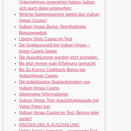
Unternehmen angesehen haben, haben
sich auch diese angesehen:
Welche Spielentwickler bietet das Vulkan
Vegas Casino?
Vulkan Vegas Bonus: Reichhaltiges
Bonusangebot
Liberty Slots Casino im Test
Die Spielauswahl bei Vulkan Vegas –
beste Casino Spiele
Die Auszahlungen werden jetzt schneller…
Bis jetzt immer gute Erfahrung gemacht
Bis Zu €2000 Cashback Bonus bei
VulkanVegas Casino
Die beliebtesten Spielautomaten von
Vulkan Vegas Casino
Allgemeine Informationen
Vulkan Vegas Test: Auszahlungsquote bei
Video Poker top
Vulkan Vegas Casino im Test: Betrug oder
seriös?
EINZAHLUNG & AUSZAHLUNG
Online Spielautomaten – spannende Slot