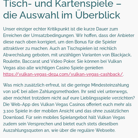
Tisch- und Kartenspiele –
die Auswahl im Überblick
Unser einziger echter Kritikpunkt ist die kurze Dauer zum
Erreichen der Umsatzbedingungen. Wir hoffen, dass der Anbieter
diese nach oben korrigiert, um den Bonus für die Spieler
attraktiver zu machen. Auch an Tischspielen ist reichlich
Abwechslung geboten, mit unzähligen Varianten von Blackjack,
Roulette, Baccarat und Video Poker. Sie können bei Vulkan
Vegas also alle wichtigen Casino Spiele genießen
https://vulkan-vegas-de24.com/vulkan-vegas-cashback/
.
Was mich zusätzlich erfreut, ist die geringe Mindesteinzahlung
von 10€ bei allen Zahlungsmethoden. Ihr seid viel unterwegs,
aber möchtet trotzdem nicht auf eure Lieblingsspiele verzichten?
Die Web-App des Vulkan Vegas Casinos offeriert euch mehr als
3.100 Spiele in der mobilen Ansicht und das ohne zusätzlichen
Download. Für sein mobiles Spielangebot hält Vulkan Vegas
zudem sein Versprechen und bietet euch stets dieselben
Auszahlungsquoten an, wie über die reguläre Webseite.