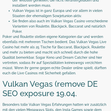
der Website genießen, die nicht heruntergeladen und
installiert werden muss.
Vulkan Vegas ist in ganz Europa und vor allem in vielen
Staaten der ehemaligen Sowjetunion aktiv.
Sie finden also auch im Vulkan Vegas Casino verschiedene
Varianten von Roulette, Blackjack, Baccarat und natürlich
Poker.
Poker und Roulette stellen eigene Kategorien dar und werden
ebenfalls mit mehreren Tischen bedient. Das Vulkan Vegas Live
Casino hat mehr als 25 Tische für Baccarat, Blackjack, Roulette
und mehr zu bieten und macht sich schnell durch die hohe
Qualität bemerkbar. Sogar Keno und Dream Catcher sind hier
vertreten, sodass ihr auf Spezialitäten keineswegs verzichten
müsst. Wenn ihr gerne gegen echte Dealer online spielt, dürften
euch die Live Casinos mit Sicherheit gefallen.
Vulkan Vegas (remove DE
SEO exposure 19.04.
Besonders tolle Vulkan Vegas Erfahrungen hatten wir zusätzlich
mit den vielen Megaways Slots, den Insta Games sowie dem