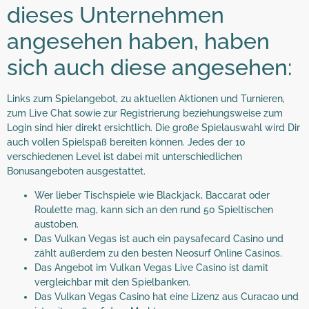
dieses Unternehmen
angesehen haben, haben
sich auch diese angesehen:
Links zum Spielangebot, zu aktuellen Aktionen und Turnieren,
zum Live Chat sowie zur Registrierung beziehungsweise zum
Login sind hier direkt ersichtlich. Die große Spielauswahl wird Dir
auch vollen Spielspaß bereiten können. Jedes der 10
verschiedenen Level ist dabei mit unterschiedlichen
Bonusangeboten ausgestattet.
Wer lieber Tischspiele wie Blackjack, Baccarat oder
Roulette mag, kann sich an den rund 50 Spieltischen
austoben.
Das Vulkan Vegas ist auch ein paysafecard Casino und
zählt außerdem zu den besten Neosurf Online Casinos.
Das Angebot im Vulkan Vegas Live Casino ist damit
vergleichbar mit den Spielbanken.
Das Vulkan Vegas Casino hat eine Lizenz aus Curacao und