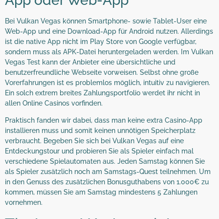
App oder Web-App
Bei Vulkan Vegas können Smartphone- sowie Tablet-User eine
Web-App und eine Download-App für Android nutzen. Allerdings
ist die native App nicht im Play Store von Google verfügbar,
sondern muss als APK-Datei heruntergeladen werden. Im Vulkan
Vegas Test kann der Anbieter eine übersichtliche und
benutzerfreundliche Webseite vorweisen. Selbst ohne große
Vorerfahrungen ist es problemlos möglich, intuitiv zu navigieren.
Ein solch extrem breites Zahlungsportfolio werdet ihr nicht in
allen Online Casinos vorfinden.
Praktisch fanden wir dabei, dass man keine extra Casino-App
installieren muss und somit keinen unnötigen Speicherplatz
verbraucht. Begeben Sie sich bei Vulkan Vegas auf eine
Entdeckungstour und probieren Sie als Spieler einfach mal
verschiedene Spielautomaten aus. Jeden Samstag können Sie
als Spieler zusätzlich noch am Samstags-Quest teilnehmen. Um
in den Genuss des zusätzlichen Bonusguthabens von 1.000€ zu
kommen, müssen Sie am Samstag mindestens 5 Zahlungen
vornehmen.