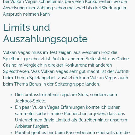
bei Vulkan Vegas schneller als bei vielen Konkurrenten, wo die
Anweisung einer Zahlung schon mal zwei bis drei Werktage in
Anspruch nehmen kann.
Limits und
Auszahlungsquote
Vulkan Vegas muss im Test zeigen, aus welchem Holz die
Spielbank geschnitzt ist. Auf der anderen Seite steht das Online
Casino im Vergleich in direkter Konkurrenz mit anderen
Spielotheken. Was Vulkan Vegas sehr gut macht, ist der Auftritt
beim Thema Spielangebot. Zusätzlich kann Vulkan Vegas auch
beim Thema Bonus in der Spitzengruppe landen.
Dies umfasst nicht nur reguläre Slots, sondern auch
Jackpot-Spiele.
Ein paar Vulkan Vegas Erfahrungen konnte ich bisher
sammeln, sodass meine Recherchen ergeben, dass das
Unternehmen Brivio Limited als Betreiber hinter unserem
Anbieter fungiert.
Parallel geht es mir beim Kassenbereich einerseits um die