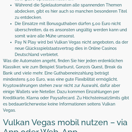
Während die Spielautomaten alle spannenden Themen
abdecken, gibt es hier auch so manchen besonderen Titel
zu entdecken.
Die Einsätze mit Bonusguthaben dürfen 5,00 Euro nicht
überschreiten, da es ansonsten ungültig werden kann und
somit wäre alle Mühe umsonst.
Pay N Play wird bei Vulkan Vegas nicht angeboten, da der
neue Glücksspielstaatsvertrag dies in Online Casinos
Deutschland verbietet.
Was die Automaten angeht, finden Sie hier jeden erdenklichen
Klassiker, wie zum Beispiel Starburst, Gonzo’s Quest, Break da
Bank und viele mehr. Eine Guthabeneinzahlung beträgt
mindestens 5,00 Euro, was eine gute Flexibilität ermöglicht.
Kryptowährungen stehen zwar nicht zur Auswahl, dafür aber
einige Wallets wie Neteller. Dazu kommen Einzahlungen per
Kreditkarte, Klarna oder Paysafecard. Zu Höchsteinsatzlimits gibt
es bedauerlicherweise keine Informationen seitens Vulkan
Vegas.
Vulkan Vegas mobil nutzen – via