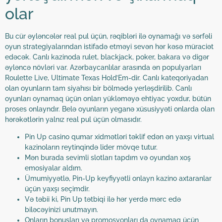
olar
Bu cür əyləncələr real pul üçün, rəqibləri ilə oynamağı və sərfəli
oyun strategiyalarından istifadə etməyi sevən hər kəsə müraciət
edəcək. Canlı kazinoda rulet, blackjack, poker, bakara və digər
əyləncə növləri var. Azərbaycanlılar arasında ən populyarları
Roulette Live, Ultimate Texas Hold’Em-dir. Canlı kateqoriyadan
olan oyunların tam siyahısı bir bölmədə yerləşdirilib. Canlı
oyunları oynamaq üçün onları yükləməyə ehtiyac yoxdur, bütün
proses onlayndır. Belə oyunların yeganə xüsusiyyəti onlarda olan
hərəkətlərin yalnız real pul üçün olmasıdır.
Pin Up casino qumar xidmətləri təklif edən ən yaxşı virtual
kazinoların reytinqində lider mövqe tutur.
Mən burada sevimli slotları tapdım və oyundan xoş
emosiyalar aldım.
Ümumiyyətlə, Pin-Up keyfiyyətli onlayn kazino axtaranlar
üçün yaxşı seçimdir.
Və təbii ki, Pin Up tətbiqi ilə hər yerdə mərc edə
biləcəyinizi unutmayın.
Onların bonusları və promosyonları da oynamaq üçün