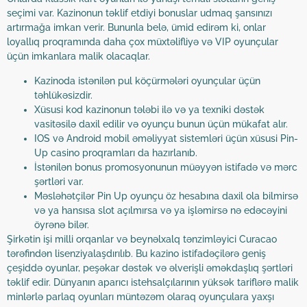
seçimi var. Kazinonun təklif etdiyi bonuslar udmaq şansınızı
artırmağa imkan verir. Bununla belə, ümid edirəm ki, onlar
loyallıq proqramında daha çox müxtəlifliyə və VIP oyunçular
üçün imkanlara malik olacaqlar.
Kazinoda istənilən pul köçürmələri oyunçular üçün
təhlükəsizdir.
Xüsusi kod kazinonun tələbi ilə və ya texniki dəstək
vasitəsilə daxil edilir və oyunçu bunun üçün mükafat alır.
IOS və Android mobil əməliyyat sistemləri üçün xüsusi Pin-
Up casino proqramları da hazırlanıb.
İstənilən bonus promosyonunun müəyyən istifadə və mərc
şərtləri var.
Məsləhətçilər Pin Up oyunçu öz hesabına daxil ola bilmirsə
və ya hansısa slot açılmırsa və ya işləmirsə nə edəcəyini
öyrənə bilər.
Şirkətin işi milli orqanlar və beynəlxalq tənzimləyici Curacao
tərəfindən lisenziyalaşdırılıb. Bu kazino istifadəçilərə geniş
çeşiddə oyunlar, peşəkar dəstək və əlverişli əməkdaşlıq şərtləri
təklif edir. Dünyanın aparıcı istehsalçılarının yüksək tariflərə malik
minlərlə parlaq oyunları müntəzəm olaraq oyunçulara yaxşı