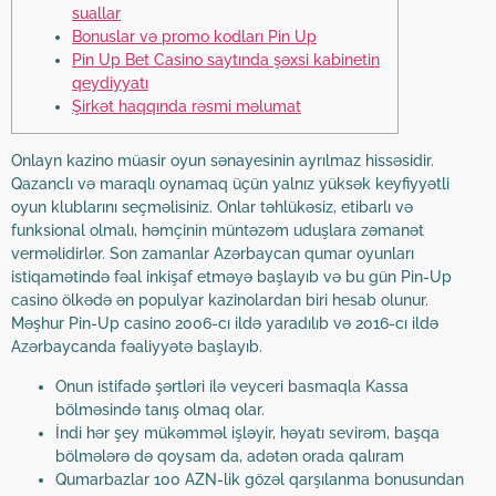
suallar
Bonuslar və promo kodları Pin Up
Pin Up Bet Casino saytında şəxsi kabinetin
qeydiyyatı
Şirkət haqqında rəsmi məlumat
Onlayn kazino müasir oyun sənayesinin ayrılmaz hissəsidir.
Qazanclı və maraqlı oynamaq üçün yalnız yüksək keyfiyyətli
oyun klublarını seçməlisiniz. Onlar təhlükəsiz, etibarlı və
funksional olmalı, həmçinin müntəzəm uduşlara zəmanət
verməlidirlər. Son zamanlar Azərbaycan qumar oyunları
istiqamətində fəal inkişaf etməyə başlayıb və bu gün Pin-Up
casino ölkədə ən populyar kazinolardan biri hesab olunur.
Məşhur Pin-Up casino 2006-cı ildə yaradılıb və 2016-cı ildə
Azərbaycanda fəaliyyətə başlayıb.
Onun istifadə şərtləri ilə veyceri basmaqla Kassa
bölməsində tanış olmaq olar.
İndi hər şey mükəmməl işləyir, həyatı sevirəm, başqa
bölmələrə də qoysam da, adətən orada qalıram
Qumarbazlar 100 AZN-lik gözəl qarşılanma bonusundan