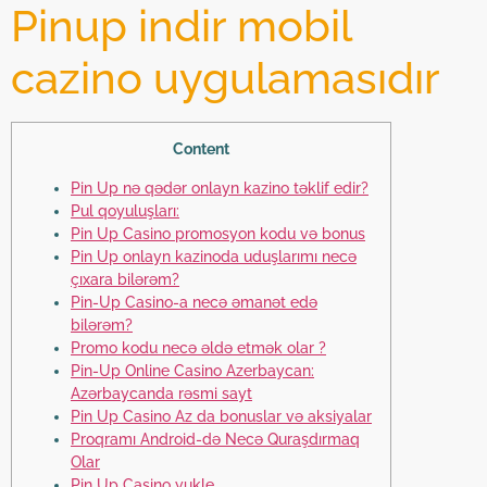
Pinup indir mobil
cazino uygulamasıdır
Content
Pin Up nə qədər onlayn kazino təklif edir?
Pul qoyuluşları:
Pin Up Casino promosyon kodu və bonus
Pin Up onlayn kazinoda uduşlarımı necə
çıxara bilərəm?
Pin-Up Casino-a necə əmanət edə
bilərəm?
Promo kodu necə əldə etmək olar ?
Pin-Up Online Casino Azerbaycan:
Azərbaycanda rəsmi sayt
Pin Up Casino Az da bonuslar və aksiyalar
Proqramı Android-də Necə Quraşdırmaq
Olar
Pin Up Casino yukle