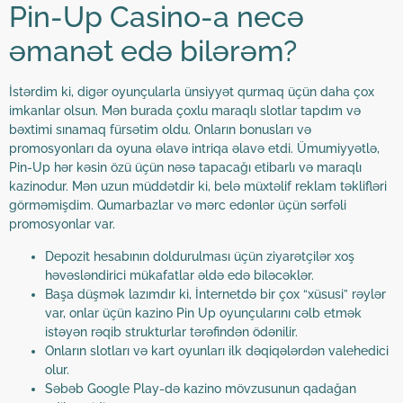
Pin-Up Casino-a necə
əmanət edə bilərəm?
İstərdim ki, digər oyunçularla ünsiyyət qurmaq üçün daha çox
imkanlar olsun. Mən burada çoxlu maraqlı slotlar tapdım və
bəxtimi sınamaq fürsətim oldu. Onların bonusları və
promosyonları da oyuna əlavə intriqa əlavə etdi. Ümumiyyətlə,
Pin-Up hər kəsin özü üçün nəsə tapacağı etibarlı və maraqlı
kazinodur. Mən uzun müddətdir ki, belə müxtəlif reklam təklifləri
görməmişdim. Qumarbazlar və mərc edənlər üçün sərfəli
promosyonlar var.
Depozit hesabının doldurulması üçün ziyarətçilər xoş
həvəsləndirici mükafatlar əldə edə biləcəklər.
Başa düşmək lazımdır ki, İnternetdə bir çox “xüsusi” rəylər
var, onlar üçün kazino Pin Up oyunçularını cəlb etmək
istəyən rəqib strukturlar tərəfindən ödənilir.
Onların slotları və kart oyunları ilk dəqiqələrdən valehedici
olur.
Səbəb Google Play-də kazino mövzusunun qadağan