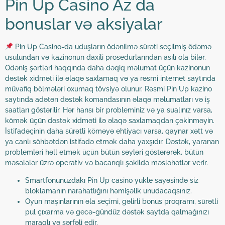
Pin Up Casino Az da
bonuslar və aksiyalar
Pin Up Casino-da uduşların ödənilmə sürəti seçilmiş ödəmə
üsulundan və kazinonun daxili prosedurlarından asılı ola bilər.
Ödəniş şərtləri haqqında daha dəqiq məlumat üçün kazinonun
dəstək xidməti ilə əlaqə saxlamaq və ya rəsmi internet saytında
müvafiq bölmələri oxumaq tövsiyə olunur. Rəsmi Pin Up kazino
saytında adətən dəstək komandasının əlaqə məlumatları və iş
saatları göstərilir. Hər hansı bir probleminiz və ya sualınız varsa,
kömək üçün dəstək xidməti ilə əlaqə saxlamaqdan çəkinməyin.
İstifadəçinin daha sürətli köməyə ehtiyacı varsa, qaynar xətt və
ya canlı söhbətdən istifadə etmək daha yaxşıdır. Dəstək, yaranan
problemləri həll etmək üçün bütün səyləri göstərərək, bütün
məsələlər üzrə operativ və bacarıqlı şəkildə məsləhətlər verir.
Smartfonunuzdakı Pin Up casino yukle sayəsində siz
bloklamanın narahatlığını həmişəlik unudacaqsınız.
Oyun maşınlarının əla seçimi, gəlirli bonus proqramı, sürətli
pul çıxarma və gecə-gündüz dəstək saytda qalmağınızı
maraqlı və sərfəli edir.