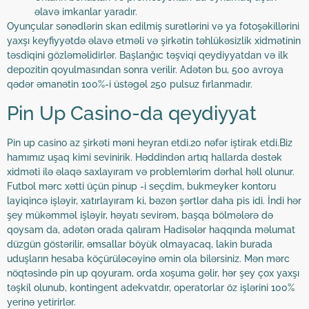
əlavə imkanlar yaradır.
Oyunçular sənədlərin skan edilmiş surətlərini və ya fotoşəkillərini
yaxşı keyfiyyətdə əlavə etməli və şirkətin təhlükəsizlik xidmətinin
təsdiqini gözləməlidirlər. Başlanğıc təşviqi qeydiyyatdan və ilk
depozitin qoyulmasından sonra verilir. Adətən bu, 500 avroya
qədər əmanətin 100%-i üstəgəl 250 pulsuz fırlanmadır.
Pin Up Casino-da qeydiyyat
Pin up casino az şirkəti məni heyran etdi.20 nəfər iştirak etdi.Biz
hamımız uşaq kimi sevinirik. Həddindən artıq hallarda dəstək
xidməti ilə əlaqə saxlayıram və problemlərim dərhal həll olunur.
Futbol mərc xətti üçün pinup -i seçdim, bukmeyker kontoru
layiqincə işləyir, xatırlayıram ki, bəzən şərtlər daha pis idi. İndi hər
şey mükəmməl işləyir, həyatı sevirəm, başqa bölmələrə də
qoysam da, adətən orada qalıram Hadisələr haqqında məlumat
düzgün göstərilir, əmsallar böyük olmayacaq, lakin burada
uduşların hesaba köçürüləcəyinə əmin ola bilərsiniz. Mən mərc
nöqtəsində pin up qoyuram, orda xoşuma gəlir, hər şey çox yaxşı
təşkil olunub, kontingent adekvatdır, operatorlar öz işlərini 100%
yerinə yetirirlər.