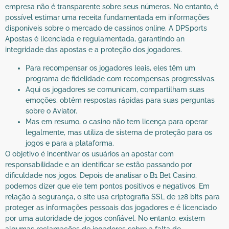
empresa não é transparente sobre seus números. No entanto, é
possível estimar uma receita fundamentada em informações
disponíveis sobre o mercado de cassinos online. A DPSports
Apostas é licenciada e regulamentada, garantindo an
integridade das apostas e a proteção dos jogadores.
Para recompensar os jogadores leais, eles têm um
programa de fidelidade com recompensas progressivas.
Aqui os jogadores se comunicam, compartilham suas
emoções, obtêm respostas rápidas para suas perguntas
sobre o Aviator.
Mas em resumo, o casino não tem licença para operar
legalmente, mas utiliza de sistema de proteção para os
jogos e para a plataforma.
O objetivo é incentivar os usuários an apostar com
responsabilidade e an identificar se estão passando por
dificuldade nos jogos. Depois de analisar o B1 Bet Casino,
podemos dizer que ele tem pontos positivos e negativos. Em
relação à segurança, o site usa criptografia SSL de 128 bits para
proteger as informações pessoais dos jogadores e é licenciado
por uma autoridade de jogos confiável. No entanto, existem
algumas reclamações de jogadores sobre a falta de