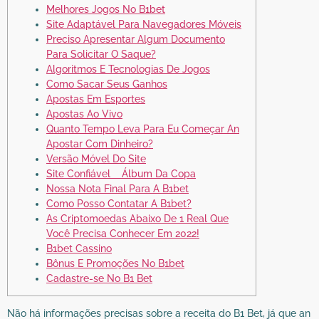
Melhores Jogos No B1bet
Site Adaptável Para Navegadores Móveis
Preciso Apresentar Algum Documento
Para Solicitar O Saque?
Algoritmos E Tecnologias De Jogos
Como Sacar Seus Ganhos
Apostas Em Esportes
Apostas Ao Vivo
Quanto Tempo Leva Para Eu Começar An
Apostar Com Dinheiro?
Versão Móvel Do Site
Site Confiável Álbum Da Copa
Nossa Nota Final Para A B1bet
Como Posso Contatar A B1bet?
As Criptomoedas Abaixo De 1 Real Que
Você Precisa Conhecer Em 2022!
B1bet Cassino
Bônus E Promoções No B1bet
Cadastre-se No B1 Bet
Não há informações precisas sobre a receita do B1 Bet, já que an