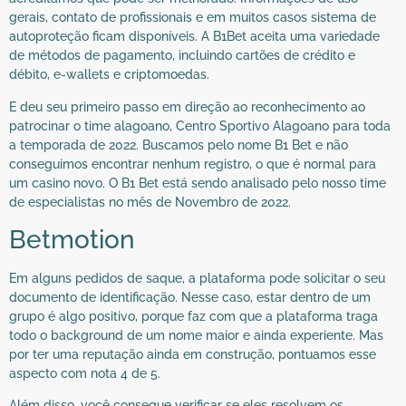
gerais, contato de profissionais e em muitos casos sistema de
autoproteção ficam disponíveis. A B1Bet aceita uma variedade
de métodos de pagamento, incluindo cartões de crédito e
débito, e-wallets e criptomoedas.
E deu seu primeiro passo em direção ao reconhecimento ao
patrocinar o time alagoano, Centro Sportivo Alagoano para toda
a temporada de 2022. Buscamos pelo nome B1 Bet e não
conseguimos encontrar nenhum registro, o que é normal para
um casino novo. O B1 Bet está sendo analisado pelo nosso time
de especialistas no mês de Novembro de 2022.
Betmotion
Em alguns pedidos de saque, a plataforma pode solicitar o seu
documento de identificação. Nesse caso, estar dentro de um
grupo é algo positivo, porque faz com que a plataforma traga
todo o background de um nome maior e ainda experiente. Mas
por ter uma reputação ainda em construção, pontuamos esse
aspecto com nota 4 de 5.
Além disso, você consegue verificar se eles resolvem os