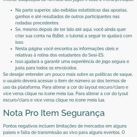
Na parte superior, são exibidas estatísticas das apostas,
ganhos e até resultados de outros participantes nas
rodadas precedentes.
Se, mesmo depois de ter lido até aqui, você ainda quer
criar sua conta na B1Bet, o tutorial a seguir te ajudará com
isso.
Nesta página você encontra as informações úteis e
relativas à rotina dos estudantes do Sesi-ES.
Isso ajudará a garantir uma experiência de jogo segura e
justa para todos os envolvidos.
Se desejar entender um pouco mais sobre as políticas de saque,
o usuário deverá acessar o item de número 10 dos termos de
uso da plataforma. Para alterar a cor do layout escuro/claro e
vice versa clique no ícone meia lua. Para alterar a cor do lyout
escuro/claro e vice versa clique no ícone meia lua.
Nota Pro Item Segurança
Pontos negativos incluem limitações de mercados em alguns
países e falta de transmissão ao vivo para alguns eventos. O