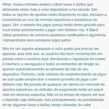
Afinal, muitos métodos podem cobrar taxas e tarifas que
diminuirão ainda mais o valor depositado e/ou sacado. Sim,
todas as opções de apostas estão disponíveis no app, inclusive a
transmissão ao vivo de eventos esportivos e estatísticas de
jogos. Sim, a maioria dos jogos possui modo demo gratuito para
você testar anteriormente a jogar com dinheiro real. A B1bet
utiliza geradores de números aleatórios certificados e algoritmos
criptografados para assegurar jogos justos.
Não ter um suporte adequado é outro ponto que precisa ser
ajustado, pois sem isso, os usuários irão fazer reclamações em
portais como o reclame aqui, derrubando a reputação do casino.
A interface, a navegação e todos os elementos de design se
ajustam automaticamente ao tamanho da tela do seu
dispositivo. Portanto, cada visitante do estabelecimento de jogos
de azar pode sempre tirar o máximo proveito de jogar com
dinheiro real. Na jornada de qualquer um dentro do mercado de
apostas esportivas, os métodos de pagamento terão um papel
vital em diversos aspectos. Não só no tempo de espera até que
o depósito seja efetivado, mas principalmente, na possibilidade
de ter algumas taxas e tarifas sendo cobradas do valor