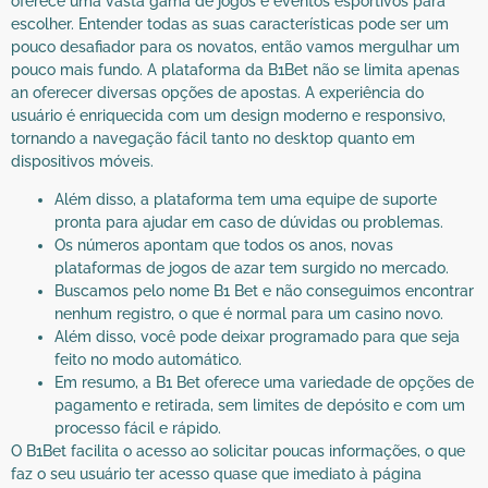
oferece uma vasta gama de jogos e eventos esportivos para
escolher. Entender todas as suas características pode ser um
pouco desafiador para os novatos, então vamos mergulhar um
pouco mais fundo. A plataforma da B1Bet não se limita apenas
an oferecer diversas opções de apostas. A experiência do
usuário é enriquecida com um design moderno e responsivo,
tornando a navegação fácil tanto no desktop quanto em
dispositivos móveis.
Além disso, a plataforma tem uma equipe de suporte
pronta para ajudar em caso de dúvidas ou problemas.
Os números apontam que todos os anos, novas
plataformas de jogos de azar tem surgido no mercado.
Buscamos pelo nome B1 Bet e não conseguimos encontrar
nenhum registro, o que é normal para um casino novo.
Além disso, você pode deixar programado para que seja
feito no modo automático.
Em resumo, a B1 Bet oferece uma variedade de opções de
pagamento e retirada, sem limites de depósito e com um
processo fácil e rápido.
O B1Bet facilita o acesso ao solicitar poucas informações, o que
faz o seu usuário ter acesso quase que imediato à página