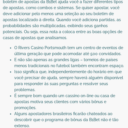
boletim de apostas da B1Bet ajuda você a fazer diferentes tipos
de apostas, como combos e sistemas. Se quiser apostar, você
deve adicionar pelo menos uma seleção ao seu boletim de
apostas localizado à direita. Quando você adiciona partidas, as
probabilidades são multiplicadas, exibindo seus ganhos
potenciais. Ou seja, essa nota a coloca entre as boas opções de
casas de apostas que analisamos.
O Rivers Casino Portsmouth tem um centro de eventos de
última geração que pode acomodar até 500 convidados.
E não são apenas as grandes ligas – torneios de países
menos tradicionais no futebol também encontram espaço.
Isso significa que, independentemente do horário em que
você precisar de ajuda, sempre haverá alguém disponível
para responder às suas perguntas e resolver seus
problemas.
É sempre bom quando um cassino on-line ou casa de
apostas motiva seus clientes com vários bônus e
promoções.
Alguns apostadores brasileiros ficarão chateados ao
descobrir que o programa de bônus da B1Bet não é tão
extenso.