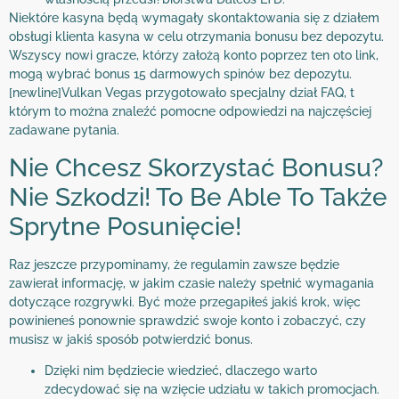
Niektóre kasyna będą wymagały skontaktowania się z działem
obsługi klienta kasyna w celu otrzymania bonusu bez depozytu.
Wszyscy nowi gracze, którzy założą konto poprzez ten oto link,
mogą wybrać bonus 15 darmowych spinów bez depozytu.
[newline]Vulkan Vegas przygotowało specjalny dział FAQ, t
którym to można znaleźć pomocne odpowiedzi na najczęściej
zadawane pytania.
Nie Chcesz Skorzystać Bonusu?
Nie Szkodzi! To Be Able To Także
Sprytne Posunięcie!
Raz jeszcze przypominamy, że regulamin zawsze będzie
zawierał informację, w jakim czasie należy spełnić wymagania
dotyczące rozgrywki. Być może przegapiłeś jakiś krok, więc
powinieneś ponownie sprawdzić swoje konto i zobaczyć, czy
musisz w jakiś sposób potwierdzić bonus.
Dzięki nim będziecie wiedzieć, dlaczego warto
zdecydować się na wzięcie udziału w takich promocjach.