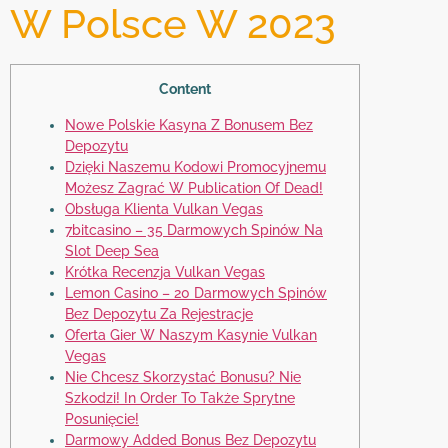
W Polsce W 2023
Content
Nowe Polskie Kasyna Z Bonusem Bez
Depozytu
Dzięki Naszemu Kodowi Promocyjnemu
Możesz Zagrać W Publication Of Dead!
Obsługa Klienta Vulkan Vegas
7bitcasino – 35 Darmowych Spinów Na
Slot Deep Sea
Krótka Recenzja Vulkan Vegas
Lemon Casino – 20 Darmowych Spinów
Bez Depozytu Za Rejestracje
Oferta Gier W Naszym Kasynie Vulkan
Vegas
Nie Chcesz Skorzystać Bonusu? Nie
Szkodzi! In Order To Także Sprytne
Posunięcie!
Darmowy Added Bonus Bez Depozytu