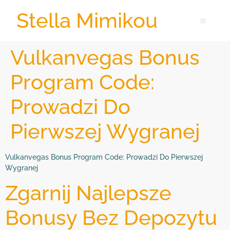
Stella Mimikou
Vulkanvegas Bonus
Program Code:
Prowadzi Do
Pierwszej Wygranej
Vulkanvegas Bonus Program Code: Prowadzi Do Pierwszej
Wygranej
Zgarnij Najlepsze
Bonusy Bez Depozytu