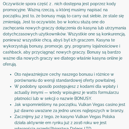
Oczywiście spora część z . nich dostępna jest poprzez kody
promocyjne. Ważną rzeczą, u której musimy napisać na
początku, jest to, że bonusy mają to carry out siebie, że stale się
zmieniają. Jest to oczywiste, bo w końcu służą one do
zachęcania nowych graczy dołączenia do kasyna lub utrzymania
dotychczasowych użytkowników. Wszystkie one są konkurencją,
ponieważ wszystkie chcą, abyś był ich graczem. Kasyna te
wykorzystują bonusy, promocje, gry, programy lojalnościowe i
cashback, aby przyciągnąć nowych graczy. Bonusy są bardzo
ważne dla nowych graczy we dlatego właśnie kasyna online je
oferują.
Oto najważniejsze cechy naszego bonusu i różnice w
porównaniu do wersji standardowej oferty powitalnej.
W podobny sposób postępujesz z kodami dla wpłaty i
actually innymi — wtedy wpisujesz je watts formularzu
płatności lub w sekcji o nazwie BONUSY.
Jak wspomnieliśmy na początku, Vulkan Vegas casino jest
już dawno uważane za jedno unces najlepszych w branży.
Zacznijmy już z tego, że kasyno Vulkan Vegas Polska
działa aktywnie em rynku już z 2016 roku we jest
własnością przedsi?biorstwa Daleos LTD.