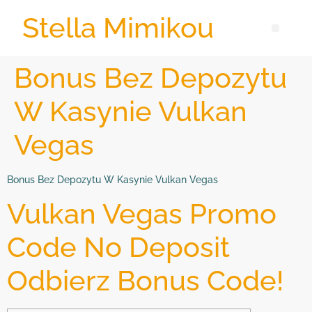
Stella Mimikou
Bonus Bez Depozytu
W Kasynie Vulkan
Vegas
Bonus Bez Depozytu W Kasynie Vulkan Vegas
Vulkan Vegas Promo
Code No Deposit
Odbierz Bonus Code!