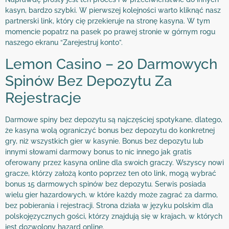
kasyn, bardzo szybki. W pierwszej kolejności warto kliknąć nasz
partnerski link, który cię przekieruje na stronę kasyna. W tym
momencie popatrz na pasek po prawej stronie w górnym rogu
naszego ekranu “Zarejestruj konto”.
Lemon Casino – 20 Darmowych
Spinów Bez Depozytu Za
Rejestracje
Darmowe spiny bez depozytu są najczęściej spotykane, dlatego,
że kasyna wolą ograniczyć bonus bez depozytu do konkretnej
gry, niż wszystkich gier w kasynie. Bonus bez depozytu lub
innymi słowami darmowy bonus to nic innego jak gratis
oferowany przez kasyna online dla swoich graczy. Wszyscy nowi
gracze, którzy założą konto poprzez ten oto link, mogą wybrać
bonus 15 darmowych spinów bez depozytu. Serwis posiada
wielu gier hazardowych, w które każdy może zagrać za darmo,
bez pobierania i rejestracji. Strona działa w języku polskim dla
polskojęzycznych gości, którzy znajdują się w krajach, w których
jest dozwolony hazard online.