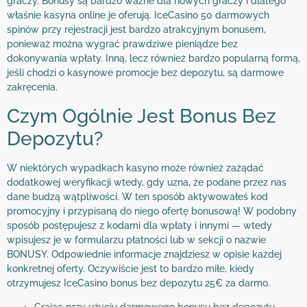
graczy. Bonusy są bardzo ważne dla nowych graczy i dlatego
właśnie kasyna online je oferują. IceCasino 50 darmowych
spinów przy rejestracji jest bardzo atrakcyjnym bonusem,
ponieważ można wygrać prawdziwe pieniądze bez
dokonywania wpłaty. Inną, lecz również bardzo popularną formą,
jeśli chodzi o kasynowe promocje bez depozytu, są darmowe
zakręcenia.
Czym Ogólnie Jest Bonus Bez
Depozytu?
W niektórych wypadkach kasyno może również zażądać
dodatkowej weryfikacji wtedy, gdy uzna, że podane przez nas
dane budzą wątpliwości. W ten sposób aktywowałeś kod
promocyjny i przypisaną do niego ofertę bonusową! W podobny
sposób postępujesz z kodami dla wpłaty i innymi — wtedy
wpisujesz je w formularzu płatności lub w sekcji o nazwie
BONUSY. Odpowiednie informacje znajdziesz w opisie każdej
konkretnej oferty. Oczywiście jest to bardzo miłe, kiedy
otrzymujesz IceCasino bonus bez depozytu 25€ za darmo.
Grając przy użyciu darmowego bonusu bez depozytu