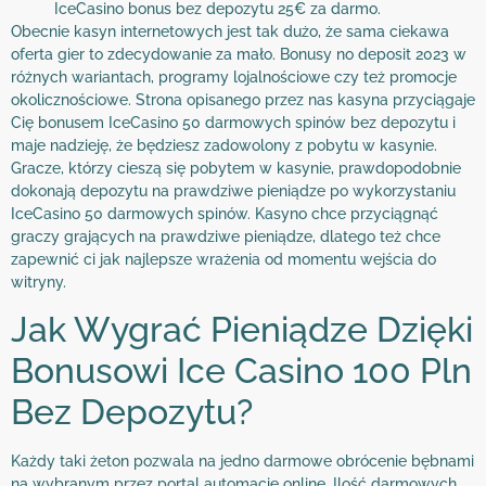
IceCasino bonus bez depozytu 25€ za darmo.
Obecnie kasyn internetowych jest tak dużo, że sama ciekawa
oferta gier to zdecydowanie za mało. Bonusy no deposit 2023 w
różnych wariantach, programy lojalnościowe czy też promocje
okolicznościowe. Strona opisanego przez nas kasyna przyciągaje
Cię bonusem IceCasino 50 darmowych spinów bez depozytu i
maje nadzieję, że będziesz zadowolony z pobytu w kasynie.
Gracze, którzy cieszą się pobytem w kasynie, prawdopodobnie
dokonają depozytu na prawdziwe pieniądze po wykorzystaniu
IceCasino 50 darmowych spinów. Kasyno chce przyciągnąć
graczy grających na prawdziwe pieniądze, dlatego też chce
zapewnić ci jak najlepsze wrażenia od momentu wejścia do
witryny.
Jak Wygrać Pieniądze Dzięki
Bonusowi Ice Casino 100 Pln
Bez Depozytu?
Każdy taki żeton pozwala na jedno darmowe obrócenie bębnami
na wybranym przez portal automacie online. Ilość darmowych