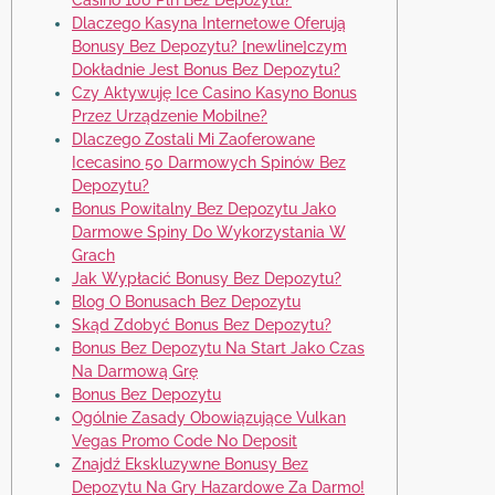
Dlaczego Kasyna Internetowe Oferują
Bonusy Bez Depozytu? [newline]czym
Dokładnie Jest Bonus Bez Depozytu?
Czy Aktywuję Ice Casino Kasyno Bonus
Przez Urządzenie Mobilne?
Dlaczego Zostali Mi Zaoferowane
Icecasino 50 Darmowych Spinów Bez
Depozytu?
Bonus Powitalny Bez Depozytu Jako
Darmowe Spiny Do Wykorzystania W
Grach
Jak Wypłacić Bonusy Bez Depozytu?
Blog O Bonusach Bez Depozytu
Skąd Zdobyć Bonus Bez Depozytu?
Bonus Bez Depozytu Na Start Jako Czas
Na Darmową Grę
Bonus Bez Depozytu
Ogólnie Zasady Obowiązujące Vulkan
Vegas Promo Code No Deposit
Znajdź Ekskluzywne Bonusy Bez
Depozytu Na Gry Hazardowe Za Darmo!