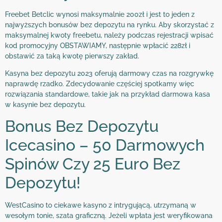
Freebet Betclic wynosi maksymalnie 200zł i jest to jeden z
najwyższych bonusów bez depozytu na rynku. Aby skorzystać z
maksymalnej kwoty freebetu, należy podczas rejestracji wpisać
kod promocyjny OBSTAWIAMY, następnie wpłacić 228zł i
obstawić za taką kwotę pierwszy zakład.
Kasyna bez depozytu 2023 oferują darmowy czas na rozgrywkę
naprawdę rzadko. Zdecydowanie częściej spotkamy więc
rozwiązania standardowe, takie jak na przykład darmowa kasa
w kasynie bez depozytu.
Bonus Bez Depozytu
Icecasino – 50 Darmowych
Spinów Czy 25 Euro Bez
Depozytu!
WestCasino to ciekawe kasyno z intrygującą, utrzymaną w
wesołym tonie, szata graficzną. Jeżeli wpłata jest weryfikowana