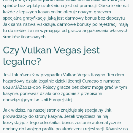
spinów bez wpłaty uzależniona jest od promocji. Obecnie niemal
każde z lepszych kasyn online oferuje nowym graczom
specjalną gratyfikację, jaką jest darmowy bonus bez depozytu.
Jak sama nazwa wskazuje, darmowe bonusy po rejestracji mają
to do siebie, że nie wymagają od gracza angażowania własnych
środków finansowych.
Czy Vulkan Vegas jest
legalne?
Jest tak również w przypadku Vulkan Vegas Kasyno. Ten dom
hazardowy działa legalnie dzięki licencji Curacao o numerze
8048/JAZ2012-009. Polscy gracze bez obaw mogą grać w tym
kasynie, ponieważ działa ono zgodnie z przepisami
obowiązującymi w Unii Europejskiej.
Jak widzisz, na naszej stronie znajduje się specjalny link,
prowadzący do strony kasyna. Jeżeli wejdziesz na nią
korzystając z tego odnośnika, bonus zostanie automatycznie
dodany do twojego profilu po ukończeniu rejestracji. Również na