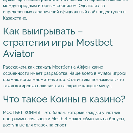
международным игорным сервисом. Однако из-за
определенных ограничений официальный сайт недоступен в
Казахстане.
Как выигрывать –
стратегии игры Mostbet
Aviator
Расскажем, как скачать Мостбет на Айфон, какие
особенности имеет разработка. Чаще всего в Aviator игроки
сражаются за множитель х100. Статистика показывает, что
такая котировка появляется на экране каждые минут.
Что такое Коины в казино?
МОСТБЕТ-КОИНЫ – это баллы, которые каждый участник
программы лояльности Mostbet может обменять на бонусы,
доступные для ставок на спорт.