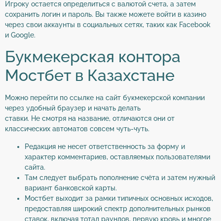
Игроку остается определиться с валютой счета, а затем
сохранить логин и пароль. Вы также можете войти в казино
через свои аккаунты в социальных сетях, таких как Facebook
и Google.
Букмекерская контора
Мостбет в Казахстане
Можно перейти по ссылке на сайт букмекерской компании
через удобный браузер и начать делать
ставки. Не смотря на название, отличаются они от
классических автоматов совсем чуть-чуть.
Редакция не несет ответственность за форму и
характер комментариев, оставляемых пользователями
сайта.
Там следует выбрать пополнение счёта и затем нужный
вариант банковской карты.
Мостбет выходит за рамки типичных основных исходов,
предоставляя широкий спектр дополнительных рынков
ставок, включая тотал раундов, первую кровь и многое