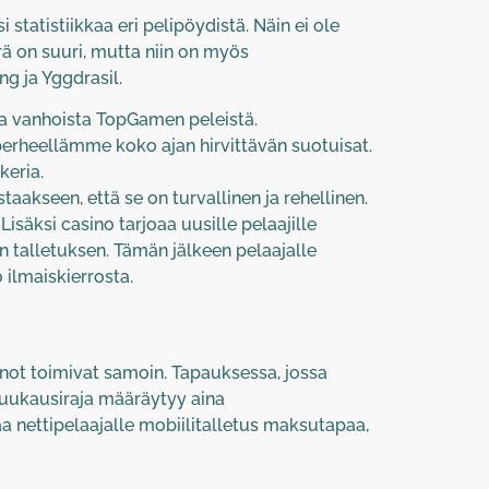
statistiikkaa eri pelipöydistä. Näin ei ole
rä on suuri, mutta niin on myös
g ja Yggdrasil.
ita vanhoista TopGamen peleistä.
 perheellämme koko ajan hirvittävän suotuisat.
keria.
aakseen, että se on turvallinen ja rehellinen.
isäksi casino tarjoaa uusille pelaajille
 talletuksen. Tämän jälkeen pelaajalle
 ilmaiskierrosta.
not toimivat samoin. Tapauksessa, jossa
uukausiraja määräytyy aina
aa nettipelaajalle mobiilitalletus maksutapaa,