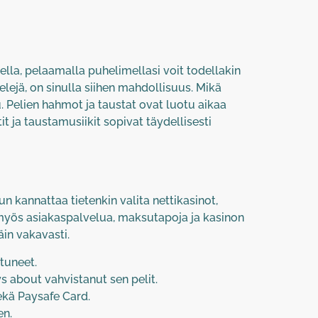
ella, pelaamalla puhelimellasi voit todellakin
elejä, on sinulla siihen mahdollisuus. Mikä
. Pelien hahmot ja taustat ovat luotu aikaa
 ja taustamusiikit sopivat täydellisesti
un kannattaa tietenkin valita nettikasinot,
e myös asiakaspalvelua, maksutapoja ja kasinon
in vakavasti.
tuneet.
tys about vahvistanut sen pelit.
ekä Paysafe Card.
en.