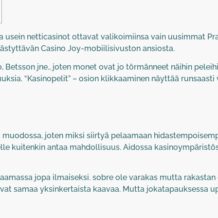
a usein netticasinot ottavat valikoimiinsa vain uusimmat Pra
̈styttävän Casino Joy-mobiilisivuston ansiosta.
o, Betsson jne., joten monet ovat jo törmänneet näihin peleih
ksia. “Kasinopelit” – osion klikkaaminen näyttää runsaasti
sa muodossa, joten miksi siirtyä pelaamaan hidastempoisempi
elle kuitenkin antaa mahdollisuus. Aidossa kasinoympärist
amassa jopa ilmaiseksi. sobre ole varakas mutta rakastan ca
avat samaa yksinkertaista kaavaa. Mutta jokatapauksessa up