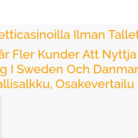
tticasinoilla Ilman Tall
r Fler Kunder Att Nyttja
yg I Sweden Och Danmar
allisalkku, Osakevertail