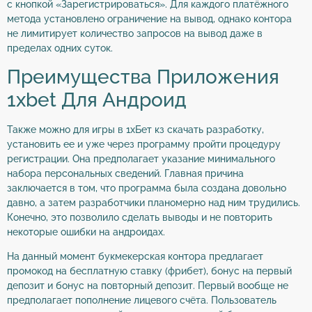
с кнопкой «Зарегистрироваться». Для каждого платёжного
метода установлено ограничение на вывод, однако контора
не лимитирует количество запросов на вывод даже в
пределах одних суток.
Преимущества Приложения
1xbet Для Андроид
Также можно для игры в 1хБет кз скачать разработку,
установить ее и уже через программу пройти процедуру
регистрации. Она предполагает указание минимального
набора персональных сведений. Главная причина
заключается в том, что программа была создана довольно
давно, а затем разработчики планомерно над ним трудились.
Конечно, это позволило сделать выводы и не повторить
некоторые ошибки на андроидах.
На данный момент букмекерская контора предлагает
промокод на бесплатную ставку (фрибет), бонус на первый
депозит и бонус на повторный депозит. Первый вообще не
предполагает пополнение лицевого счёта. Пользователь