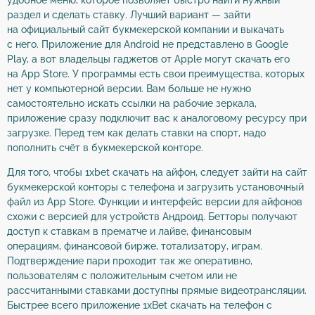
раздел и сделать ставку. Лучший вариант — зайти
на официальный сайт букмекерской компании и выкачать
с него. Приложение для Android не представлено в Google
Play, а вот владельцы гаджетов от Apple могут скачать его
на App Store. У программы есть свои преимущества, которых
нет у компьютерной версии. Вам больше не нужно
самостоятельно искать ссылки на рабочие зеркала,
приложение сразу подключит вас к аналоговому ресурсу при
загрузке. Перед тем как делать ставки на спорт, надо
пополнить счёт в букмекерской конторе.
Для того, чтобы 1xbet скачать на айфон, следует зайти на сайт
букмекерской конторы с телефона и загрузить установочный
файл из App Store. Функции и интерфейс версии для айфонов
схожи с версией для устройств Андроид. Бетторы получают
доступ к ставкам в прематче и лайве, финансовым
операциям, финансовой бирже, тотализатору, играм.
Подтверждение пари проходит так же оперативно,
пользователям с положительным счетом или не
рассчитанными ставками доступны прямые видеотрансляции.
Быстрее всего приложение 1xBet скачать на телефон с