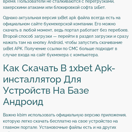
время. Пользователи не сталкиваются с перегрузками,
хакерскими атаками или блокировкой софта 1хБет.
Однако актуальная версия 1xBet apk файла всегда есть на
официальном сайте букмекерской компании. Его можно
скачать в любой момент, ведь портал работает без перебоев.
Второй способ загрузки — перейти в раздел загрузки и сразу
нажать там на кнопку Android, чтобы запустить скачивание
1xBet APK. Получение ссылки по СМС больше подходит в
случае входа на сайт букмекера с компьютера.
Как Скачать В 1xbet Apk-
инсталлятор Для
Устройств На Базе
Андроид
Важно kbim использовать официальную версию приложения,
которую легко скачать бесплатно на свое устройство на
главном портале. Установочные файлы есть и на других