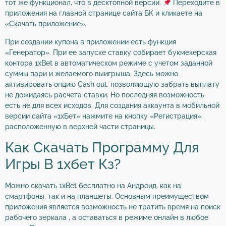
тот же функционал, что в десктопной версии.
Переходите в
приложения на главной странице сайта БК и кликаете на
«Скачать приложение».
При создании купона в приложении есть функция
«Генератор». При ее запуске ставку собирает букмекерская
контора 1xBet в автоматическом режиме с учетом заданной
суммы пари и желаемого выигрыша. Здесь можно
активировать опцию Cash out, позволяющую забрать выплату
не дожидаясь расчета ставки. Но последняя возможность
есть не для всех исходов. Для создания аккаунта в мобильной
версии сайта «1хБет» нажмите на кнопку «Регистрация»,
расположенную в верхней части страницы.
Как Скачать Программу Для
Игры В 1хбет Кз?
Можно скачать 1xBet бесплатно на Андроид, как на
смартфоны, так и на планшеты. Основным преимуществом
приложения является возможность не тратить время на поиск
рабочего зеркала , а оставаться в режиме онлайн в любое