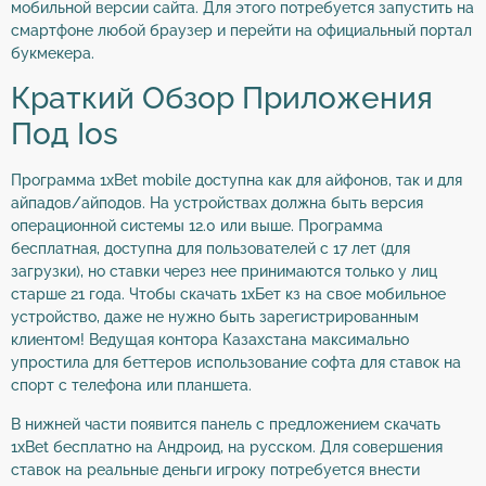
мобильной версии сайта. Для этого потребуется запустить на
смартфоне любой браузер и перейти на официальный портал
букмекера.
Краткий Обзор Приложения
Под Ios
Программа 1xBet mobile доступна как для айфонов, так и для
айпадов/айподов. На устройствах должна быть версия
операционной системы 12.0 или выше. Программа
бесплатная, доступна для пользователей с 17 лет (для
загрузки), но ставки через нее принимаются только у лиц
старше 21 года. Чтобы скачать 1хБет кз на свое мобильное
устройство, даже не нужно быть зарегистрированным
клиентом! Ведущая контора Казахстана максимально
упростила для беттеров использование софта для ставок на
спорт с телефона или планшета.
В нижней части появится панель с предложением скачать
1xBet бесплатно на Андроид, на русском. Для совершения
ставок на реальные деньги игроку потребуется внести