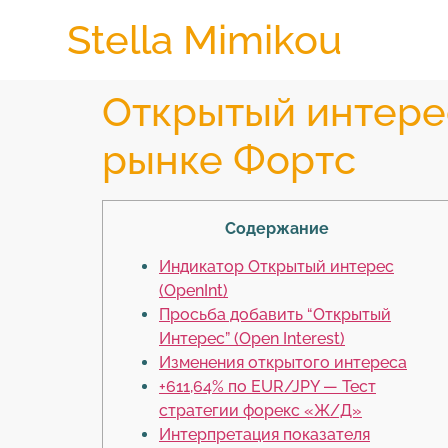
Stella Mimikou
Открытый интерес
рынке Фортс
Содержание
Индикатор Открытый интерес
(OpenInt)
Просьба добавить “Открытый
Интерес” (Open Interest)
Изменения открытого интереса
+611,64% по EUR/JPY — Тест
стратегии форекс «Ж/Д»
Интерпретация показателя