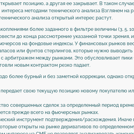
 открывает позицию, а другая ее закрывает. В таком случ
интереса методами технического анализа Взглянем на ри
технического анализа открытый интерес растут.
оплениями более заданного в фильтре величины (3, 5, 10
овести до конца рассмотрение указанной точки зрения, и
фьючерсов на фондовые индексы. У финансовых рынков ве
апасов или фунтов стерлингов, которые нужно выводить 
 с арбитражем между рынками. Это обусловливает пики O
рговли новым контрактом резко падает.
аздо более бурный и без заметной коррекции, однако от
ц передает свою текущую позицию новому покупателю ил
тво совершенных сделок за определенный период време
ется прежде всего на фьючерсных рынках.
ческий инструмент подтверждения/расхождения. Иначе г
которые открыты на рынке деривативов по определенном
ом интересе на CME не позволяет анализировать измене