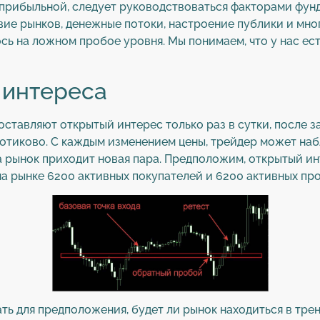
прибыльной, следует руководствоваться факторами фун
ие рынков, денежные потоки, настроение публики и мног
ь на ложном пробое уровня. Мы понимаем, что у нас ест
 интереса
ставляют открытый интерес только раз в сутки, после з
потиково. С каждым изменением цены, трейдер может на
на рынок приходит новая пара. Предположим, открытый и
 на рынке 6200 активных покупателей и 6200 активных пр
ь для предположения, будет ли рынок находиться в тре