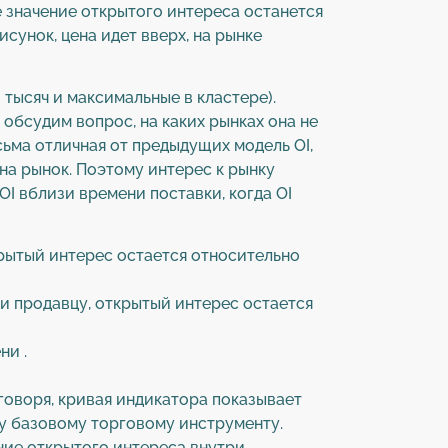
ае значение открытого интереса останется
сунок, цена идет вверх, на рынке
 тысяч и максимальные в кластере).
 обсудим вопрос, на каких рынках она не
сьма отличная от предыдущих модель OI,
на рынок. Поэтому интерес к рынку
I вблизи времени поставки, когда OI
крытый интерес остается относительно
и продавцу, открытый интерес остается
ни .
оворя, кривая индикатора показывает
у базовому торговому инструменту.
ние открытого интереса внутри