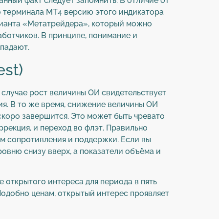
анный факт следует запомнить. В отличие от
го терминала МТ4 версию этого индикатора
варианта «Метатрейдера», который можно
аботчиков. В принципе, понимание и
впадают.
st)
 случае рост величины ОИ свидетельствует
я. В то же время, снижение величины ОИ
 скоро завершится. Это может быть чревато
рекция, и переход во флэт. Правильно
ям сопротивления и поддержки. Если вы
овню снизу вверх, а показатели объёма и
е открытого интереса для периода в пять
Подобно ценам, открытый интерес проявляет