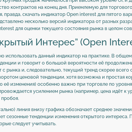
во крупных продаж начиналось при высоком уровне OI, и д
ство контрактов на конец дня. Приемлемую для торгово
я, правда, скачать индикатор Open interest для пятого 
едставлено несколько версий индикатора от разных разр
terest для оценки текущего состояния рынка в целом со
крытый Интерес” (Open Intere
о использовать данный индикатор на практике. В общем
нденции и говорит о большой вероятности её продолжени
ят с рынка и, следовательно, текущий тренд скорее всего
оротом ценовой тенденции, хотя возможна и простая кор
ю её изменения) особенно важно при торговле по уровн
провождается усилением рынка (например, цена идёт к ур
 пробоя.
ально) линия внизу графика обозначает среднее значени
ует сезонные тенденции изменения открытого интереса. 
орые следует учитывать.