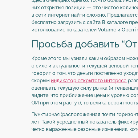
Здесь очевидно, однако, то, что большинст
них открытые позиции — это чистое количе
в сети интернет найти сложно. Предлагаетс
бесплатно загрузить с сайта В каталоге пр
истолкование показателей Volume и Оpen in
Просьба добавить “От
Кроме этого мы узнали каким образом можн
о силе и актуальности текущей ценовой те
говорит о том, что деньги постепенно уход
скорым
индикатор открытого интереса
разв
оценивать текущую силу рынка (и тенденци
видите, что приближение цены к уровню со
ОИ при этом растут), то велика вероятность
Пунктирная (расположенная почти горизонт
лет. Такой усредненный показатель фиксир
четко выраженные сезонные изменения, кот