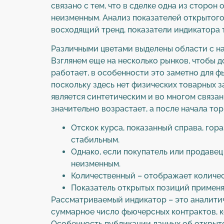
связано с тем, что в сделке одна из сторон
неизменным. Анализ показателей открытого 
восходящий тренд, показатели индикатора 
Различными цветами выделены области с нак
Взглянем еще на несколько рынков, чтобы д
работает, в особенности это заметно для 
поскольку здесь нет физических товарных з
является синтетическим и во многом связан
значительно возрастает, а после начала то
Отскок курса, показанный справа, гор
стабильным.
Однако, если покупатель или продаве
неизменным.
Количественный – отображает количес
Показатель открытых позиций применя
Рассматриваемый индикатор – это аналити
суммарное число фьючерсных контрактов, 
Особенность публикации данных об открыт