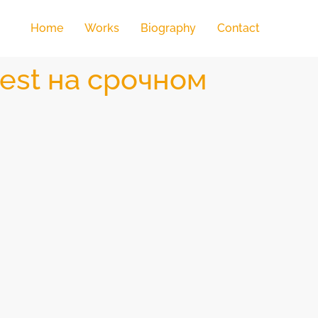
Home
Works
Biography
Contact
est на срочном