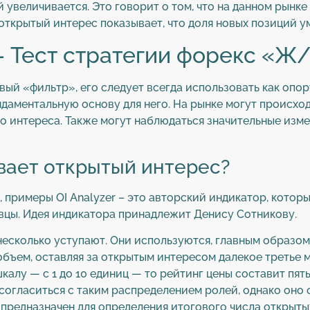
 увеличивается. Это говорит о том, что на данном рынке
ткрытый интерес показывает, что доля новых позиций у
— Тест стратегии форекс «Ж
ый «фильтр», его следует всегда использовать как опор
ундаментальную основу для него. На рынке могут происх
о интереса. Также могут наблюдаться значительные изме
вает открытый интерес?
а, примеры OI Analyzer – это авторский индикатор, кото
авцы. Идея индикатора принадлежит Денису Сотникову.
несколько уступают. Они используются, главным образо
объем, оставляя за открытым интересом далекое третье 
алу — с 1 до 10 единиц — то рейтинг цены составит пять
 согласиться с таким распределением ролей, однако оно
 предназначен для определения итогового числа открыты