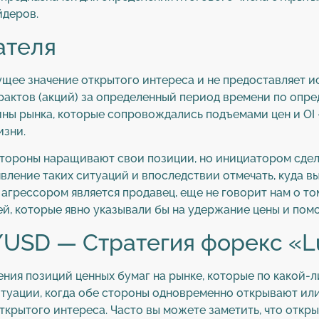
йдеров.
ателя
кущее значение открытого интереса и не предоставляет 
актов (акций) за определенный период времени по опре
шины рынка, которые сопровождались подъемами цен и OI
изни.
е стороны наращивают свои позиции, но инициатором сде
вление таких ситуаций и впоследствии отмечать, куда в
й агрессором является продавец, еще не говорит нам о то
й, которые явно указывали бы на удержание цены и пом
/USD — Стратегия форекс «L
ния позиций ценных бумаг на рынке, которые по какой-л
итуации, когда обе стороны одновременно открывают ил
рытого интереса. Часто вы можете заметить, что открыт