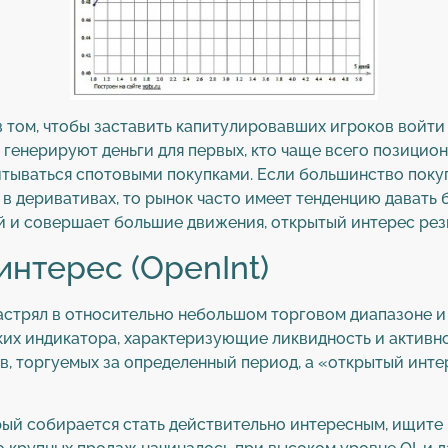
в том, чтобы заставить капитулировавших игроков войти 
генерируют деньги для первых, кто чаще всего позицион
тываться спотовыми покупками. Если большинство поку
в деривативах, то рынок часто имеет тенденцию давать б
ый и совершает большие движения, открытый интерес резк
нтерес (OpenInt)
застрял в относительно небольшом торговом диапазоне и
ких индикатора, характеризующие ликвидность и активн
в, торгуемых за определенный период, а «открытый инте
рый собирается стать действительно интересным, ищите 