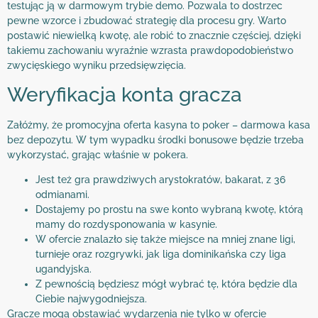
testując ją w darmowym trybie demo. Pozwala to dostrzec
pewne wzorce i zbudować strategię dla procesu gry. Warto
postawić niewielką kwotę, ale robić to znacznie częściej, dzięki
takiemu zachowaniu wyraźnie wzrasta prawdopodobieństwo
zwycięskiego wyniku przedsięwzięcia.
Weryfikacja konta gracza
Załóżmy, że promocyjna oferta kasyna to poker – darmowa kasa
bez depozytu. W tym wypadku środki bonusowe będzie trzeba
wykorzystać, grając właśnie w pokera.
Jest też gra prawdziwych arystokratów, bakarat, z 36
odmianami.
Dostajemy po prostu na swe konto wybraną kwotę, którą
mamy do rozdysponowania w kasynie.
W ofercie znalazło się także miejsce na mniej znane ligi,
turnieje oraz rozgrywki, jak liga dominikańska czy liga
ugandyjska.
Z pewnością będziesz mógł wybrać tę, która będzie dla
Ciebie najwygodniejsza.
Gracze mogą obstawiać wydarzenia nie tylko w ofercie