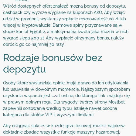
Wśród dostępnych ofert znaleźć można bonusy od depozytu,
cashback czy wyższe wygrane na kuponach AKO. Aby wziąć
udział w promocji, wystarczy wpłacić równowartość 20 zł lub
więcej w kryptowalucie. Darmowe spiny przyznawane są w
slocie Sun of Egypt 2, a maksymalna kwota jaką można w nich
wygrać sięga 500 zł. Aby wypłacić otrzymany bonus, należy
obrócić go co najmniej 30 razy.
Rodzaje bonusów bez
depozytu
Osoby, które wystawiają opinie, mają prawo do ich edytowania
lub usuwania w dowolnym momencie. Najszybszym sposobem
uzyskania wsparcia jest czat online, do którego link znajduje się
w prawym dolnym rogu. Dla wygody, twórcy strony Mostbet
zapewnili sortowanie według typu. Istnieje nawet osobna
kategoria dla stołów VIP z wyższymi limitami.
Aby osiągnąć sukces w każdej grze losowej, musisz najpierw
dokładnie zbadać wszystkie funkcje maszyny hazardowej,