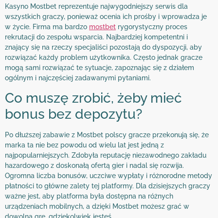
Kasyno Mostbet reprezentuje najwygodniejszy serwis dla
wszystkich graczy, ponieważ ocenia ich prośby i wprowadza je
w życie. Firma ma bardzo
mostbet
rygorystyczny proces
rekrutacji do zespołu wsparcia. Najbardziej kompetentni i
znający się na rzeczy specjaliści pozostają do dyspozycji, aby
rozwiązać każdy problem użytkownika. Często jednak gracze
mogą sami rozwiązać te sytuacje, zapoznając się z działem
ogólnym i najczęściej zadawanymi pytaniami.
Co muszę zrobić, żeby mieć
bonus bez depozytu?
Po dłuższej zabawie z Mostbet polscy gracze przekonują się, że
marka ta nie bez powodu od wielu lat jest jedną z
najpopularniejszych. Zdobyła reputację niezawodnego zakładu
hazardowego z doskonałą ofertą gier i nadal się rozwija.
Ogromna liczba bonusów, uczciwe wypłaty i różnorodne metody
płatności to główne zalety tej platformy. Dla dzisiejszych graczy
ważne jest, aby platforma była dostępna na różnych
urządzeniach mobilnych, a dzięki Mostbet możesz grać w
dowolną grę, gdziekolwiek jesteś.