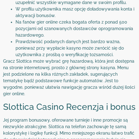
uzupełnić wszystkie wymagane dane w swoim profilu.
W profilu użytkownika masz opcję doładowywania konta i
aktywacji bonusów.
Na fanów gier online czeka bogata oferta z ponad 500
pozycjami od szanowanych dostawców oprogramowania
hazardowego.
Prawdziwość podanych danych jest bardzo ważna,
ponieważ przy wypłacie kasyno może zwrócić się do
użytkownika z prośbą o weryfikację tożsamości.
Gracz Slottica może wybrać grę hazardową, która jest dostępna
na stronie internetowej, prosto z głównej strony kasyna. Menu
jest podzielone na kilka różnych zakładek, sugerujących
tematykę bądź podstawowe funkcje automatów. Jest to
wygodne, ponieważ ułatwia nawigację gracza wśród dużej ilości
gier online.
Slottica Casino Recenzja i bonus
Jej program bonusowy, oferowane turnieje i inne promocje są
niezwykle atrakcyjne. Slottica na telefon zachowuje tę samą
kolorystykę i logikę funkcji. Mimo mniejszego ekranu łatwo trafić