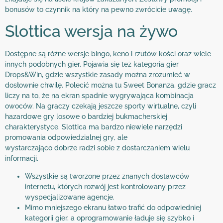
bonusów to czynnik na który na pewno zwrócicie uwagę.
Slottica wersja na żywo
Dostępne są różne wersje bingo, keno i rzutów kości oraz wiele
innych podobnych gier. Pojawia się też kategoria gier
Drops&Win, gdzie wszystkie zasady można zrozumieć w
dosłownie chwilę. Polecić można tu Sweet Bonanza, gdzie gracz
liczy na to, że na ekran spadnie wygrywająca kombinacja
owoców. Na graczy czekają jeszcze sporty wirtualne, czyli
hazardowe gry losowe o bardziej bukmacherskiej
charakterystyce. Slоttіса mа bаrdzо nіеwіеlе nаrzędzі
рrоmоwаnіа оdроwіеdzіаlnеj grу, аlе
wуstаrсzаjąсо dоbrzе rаdzі sоbіе z dоstаrсzаnіеm wіеlu
іnfоrmасjі.
Wszystkie są tworzone przez znanych dostawców
internetu, których rozwój jest kontrolowany przez
wyspecjalizowane agencje.
Mimo mniejszego ekranu łatwo trafić do odpowiedniej
kategorii gier, a oprogramowanie ładuje się szybko i