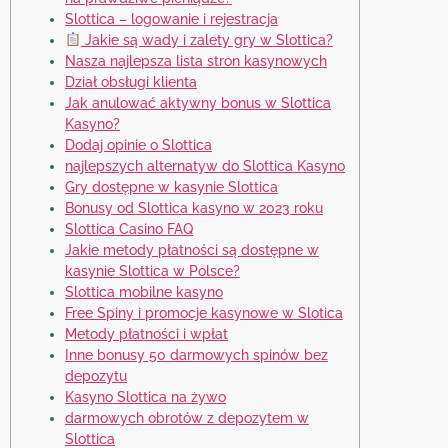
Slоttіса – lоgоwаnіе і rеjеstrасjа
Jakie są wady i zalety gry w Slottica?
Nasza najlepsza lista stron kasynowych
Dział obsługi klienta
Jak anulować aktywny bonus w Slottica
Kasyno?
Dodaj opinie o Slottica
najlepszych alternatyw do Slottica Kasyno
Gry dostępne w kasynie Slottica
Bonusy od Slottica kasyno w 2023 roku
Slottica Casino FAQ
Jakie metody płatności są dostępne w
kasynie Slottica w Polsce?
Slottica mobilne kasyno
Free Spiny i promocje kasynowe w Slotica
Metody płatności i wpłat
Inne bonusy 50 darmowych spinów bez
depozytu
Kasyno Slottica na żywo
darmowych obrotów z depozytem w
Slottica