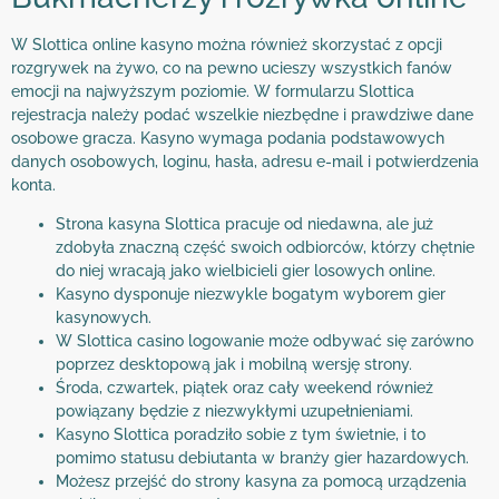
W Slottica online kasyno można również skorzystać z opcji
rozgrywek na żywo, co na pewno ucieszy wszystkich fanów
emocji na najwyższym poziomie. W formularzu Slottica
rejestracja należy podać wszelkie niezbędne i prawdziwe dane
osobowe gracza. Kasyno wymaga podania podstawowych
danych osobowych, loginu, hasła, adresu e-mail i potwierdzenia
konta.
Strona kasyna Slottica pracuje od niedawna, ale już
zdobyła znaczną część swoich odbiorców, którzy chętnie
do niej wracają jako wielbicieli gier losowych online.
Kasyno dysponuje niezwykle bogatym wyborem gier
kasynowych.
W Slottica casino logowanie może odbywać się zarówno
poprzez desktopową jak i mobilną wersję strony.
Środa, czwartek, piątek oraz cały weekend również
powiązany będzie z niezwykłymi uzupełnieniami.
Kasyno Slottica poradziło sobie z tym świetnie, i to
pomimo statusu debiutanta w branży gier hazardowych.
Możesz przejść do strony kasyna za pomocą urządzenia