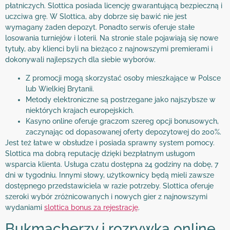
płatniczych. Slottica posiada licencję gwarantującą bezpieczną i
uczciwa grę. W Slottica, aby dobrze się bawić nie jest
wymagany żaden depozyt. Ponadto serwis oferuje stałe
losowania turniejów i loterii. Na stronie stale pojawiają się nowe
tytuły, aby klienci byli na bieżąco z najnowszymi premierami i
dokonywali najlepszych dla siebie wyborów.
Z promocji mogą skorzystać osoby mieszkające w Polsce
lub Wielkiej Brytanii.
Metody elektroniczne są postrzegane jako najszybsze w
niektórych krajach europejskich.
Kasyno online oferuje graczom szereg opcji bonusowych,
zaczynając od dopasowanej oferty depozytowej do 200%.
Jest też łatwe w obsłudze i posiada sprawny system pomocy.
Slottica ma dobrą reputację dzięki bezpłatnym usługom
wsparcia klienta. Usługa czatu dostępna 24 godziny na dobę, 7
dni w tygodniu. Innymi słowy, użytkownicy będą mieli zawsze
dostępnego przedstawiciela w razie potrzeby. Slottica oferuje
szeroki wybór zróżnicowanych i nowych gier z najnowszymi
wydaniami
slottica bonus za rejestrację
.
Bukmacherzy i rozrywka online