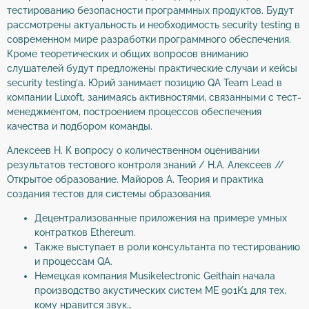
тестированию безопасности программных продуктов. Будут
рассмотрены актуальность и необходимость security testing в
современном мире разработки программного обеспечения.
Кроме теоретических и общих вопросов вниманию
слушателей будут предложены практические случаи и кейсы
security testing’а. Юрий занимает позицию QA Team Lead в
компании Luxoft, занимаясь активностями, связанными с тест-
менеджментом, построением процессов обеспечения
качества и подбором команды.
Алексеев Н. К вопросу о количественном оценивании
результатов тестового контроля знаний / Н.А. Алексеев //
Открытое образование. Майоров А. Теория и практика
создания тестов для системы образования.
Децентрализованные приложения на примере умных
контратков Ethereum.
Также выступает в роли консультанта по тестированию
и процессам QA.
Немецкая компания Musikelectronic Geithain начала
производство акустических систем ME 901K1 для тех,
кому нравится звук…