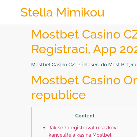
Stella Mimikou
Mostbet Casino CZ 
Registraci, App 20
Mostbet Casino CZ ️ Přihlášení do Most Bet, 1
Mostbet Casino O
republice
Content
Jak se zaregistrovat u sázkové
kanceláře a kasina Mostbet