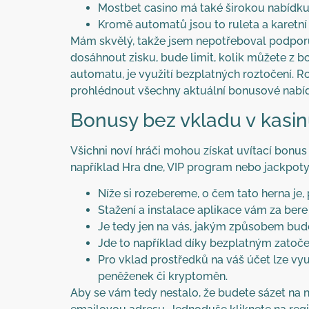
Mostbet casino má také širokou nabídku h
Kromě automatů jsou to ruleta a karetní h
Mám skvělý, takže jsem nepotřeboval podporu, 
dosáhnout zisku, bude limit, kolik můžete z 
automatu, je využití bezplatných roztočení. 
prohlédnout všechny aktuální bonusové nabídk
Bonusy bez vkladu v kasi
Všichni noví hráči mohou získat uvítací bonus
například Hra dne, VIP program nebo jackpoty
Níže si rozebereme, o čem tato herna je,
Stažení a instalace aplikace vám za bere 
Je tedy jen na vás, jakým způsobem bude
Jde to například díky bezplatným zatoče
Pro vklad prostředků na váš účet lze vy
peněženek či kryptoměn.
Aby se vám tedy nestalo, že budete sázet na n