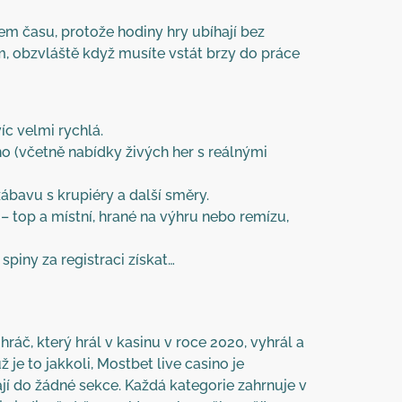
jem času, protože hodiny hry ubíhají bez
ním, obzvláště když musíte vstát brzy do práce
c velmi rychlá.
o (včetně nabídky živých her s reálnými
zábavu s krupiéry a další směry.
 – top a místní, hrané na výhru nebo remízu,
 spiny za registraci získat…
ráč, který hrál v kasinu v roce 2020, vyhrál a
je to jakkoli, Mostbet live casino je
dají do žádné sekce. Každá kategorie zahrnuje v