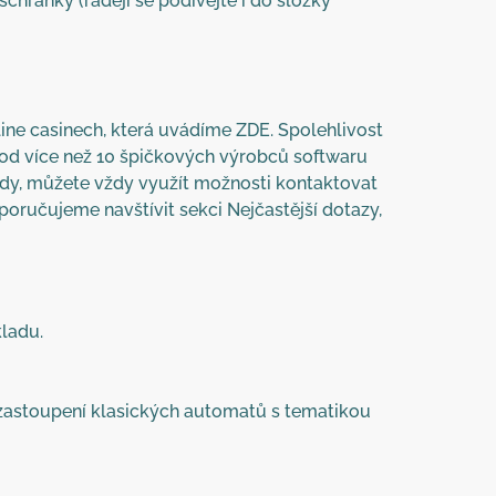
schránky (raději se podívejte i do složky
ine casinech, která uvádíme ZDE. Spolehlivost
r od více než 10 špičkových výrobců softwaru
rady, můžete vždy využít možnosti kontaktovat
oručujeme navštívit sekci Nejčastější dotazy,
kladu.
é zastoupení klasických automatů s tematikou