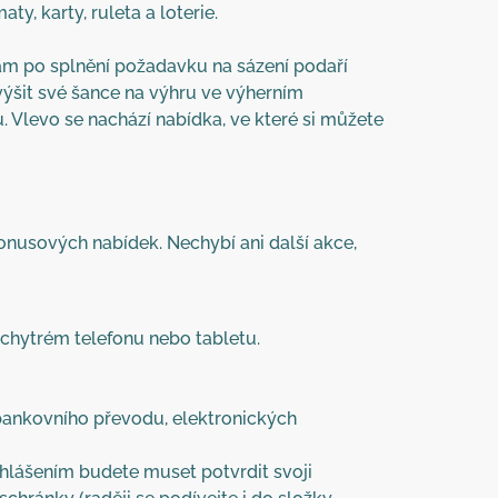
, karty, ruleta a loterie.
 vám po splnění požadavku na sázení podaří
výšit své šance na výhru ve výherním
 Vlevo se nachází nabídka, ve které si můžete
bonusových nabídek. Nechybí ani další akce,
m chytrém telefonu nebo tabletu.
 bankovního převodu, elektronických
ihlášením budete muset potvrdit svoji