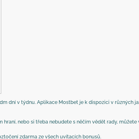
dm dní v týdnu. Aplikace Mostbet je k dispozici v různých ja
 hraní, nebo si třeba nebudete s něčím vědět rady, můžete
roztočení zdarma ze všech uvítacích bonusů.