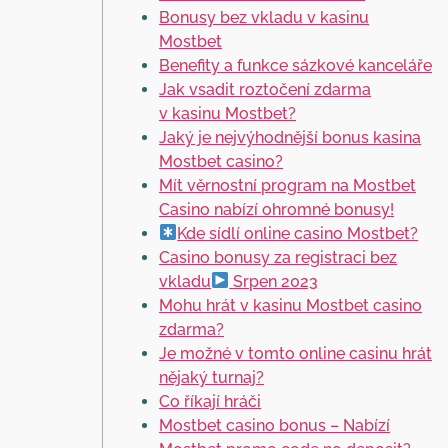
Bonusy bez vkladu v kasinu
Mostbet
Benefity a funkce sázkové kanceláře
Jak vsadit roztočení zdarma
v kasinu Mostbet?
Jaký je nejvýhodnější bonus kasina
Mostbet casino?
Mít věrnostní program na Mostbet
Casino nabízí ohromné bonusy!
Kde sídlí online casino Mostbet?
Casino bonusy za registraci bez
vkladu
Srpen 2023
Mohu hrát v kasinu Mostbet casino
zdarma?
Je možné v tomto online casinu hrát
nějaký turnaj?
Co říkají hráči
Mostbet casino bonus – Nabízí