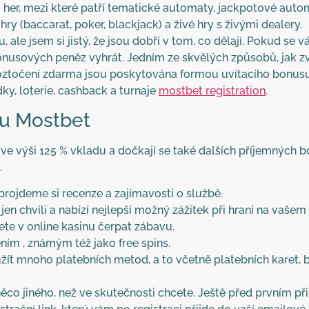
er, mezi které patří tematické automaty, jackpotové automaty
ry (baccarat, poker, blackjack) a živé hry s živými dealery.
ale jsem si jistý, že jsou dobří v tom, co dělají. Pokud se
bonusových peněz vyhrát. Jedním ze skvělých způsobů, jak z
Roztočení zdarma jsou poskytována formou uvítacího bonusu.
y, loterie, cashback a turnaje
mostbet registration
.
nu Mostbet
 ve výši 125 % vkladu a dočkají se také dalších příjemných 
.
 projdeme si recenze a zajímavosti o službě.
jen chvíli a nabízí nejlepší možný zážitek při hraní na vaše
te v online kasinu čerpat zábavu.
ním , známým též jako free spins.
užít mnoho platebních metod, a to včetně platebních karet,
ěco jiného, než ve skutečnosti chcete. Ještě před prvním př