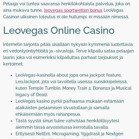
Pelaaja voi tuntea saavansa henkilökohtaista palvelua, joka on
aina mukava tunne.
leovegas sportwetten bonus
LeoVegas
Casinon ulkoinen toteutus ei ole hullumpi, ei missään nimessä.
Leovegas Online Casino
Internetin tarjonta pitää sisällään nykyisin kymmeniä luotettavia
eri vedonlyöntiyhtiöitä ja -sivustoja. Terve kilpailu sataa pelaajan
laarin, joka voi esimerkiksi kilpailuttaa parhaat tarjoukset ja
kertoimet.
LeoVegas-kasinolla about jopa oma jackpot feature,
LeoJackpot, jota voi tavoitella useissa suosikkipeleissä,
kuten Temple Tumble, Money Train 2, Bonanza ja Musical
legacy of Dead.
LeoVegas kasino pyrkii parhaansa mukaan estämään
alaikäisten pelaamisen sivustollaan ja samalla
ehkäisemään myös rahanpesua.
Tästä syystä sinun tulee vahvistaa henkilöllisyytesi
aiemmin tässä arvostelussa kerrotulla tavalla.
Erityisesti NetEnt, Microgaming, Yggdrasil ja Nextgen