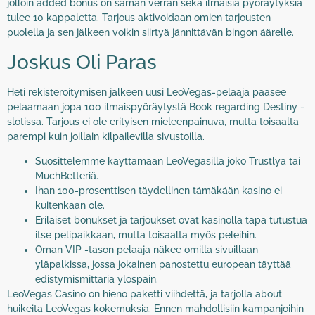
jolloin added bonus on saman verran sekä ilmaisia pyöräytyksiä
tulee 10 kappaletta. Tarjous aktivoidaan omien tarjousten
puolella ja sen jälkeen voikin siirtyä jännittävän bingon äärelle.
Joskus Oli Paras
Heti rekisteröitymisen jälkeen uusi LeoVegas-pelaaja pääsee
pelaamaan jopa 100 ilmaispyöräytystä Book regarding Destiny -
slotissa. Tarjous ei ole erityisen mieleenpainuva, mutta toisaalta
parempi kuin joillain kilpailevilla sivustoilla.
Suosittelemme käyttämään LeoVegasilla joko Trustlya tai
MuchBetteriä.
Ihan 100-prosenttisen täydellinen tämäkään kasino ei
kuitenkaan ole.
Erilaiset bonukset ja tarjoukset ovat kasinolla tapa tutustua
itse pelipaikkaan, mutta toisaalta myös peleihin.
Oman VIP -tason pelaaja näkee omilla sivuillaan
yläpalkissa, jossa jokainen panostettu european täyttää
edistymismittaria ylöspäin.
LeoVegas Casino on hieno paketti viihdettä, ja tarjolla about
huikeita LeoVegas kokemuksia. Ennen mahdollisiin kampanjoihin