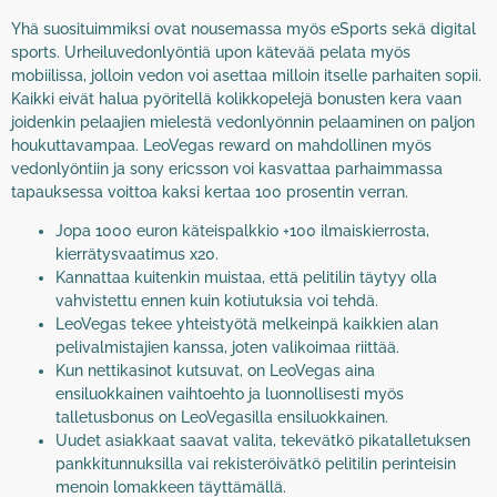
Yhä suosituimmiksi ovat nousemassa myös eSports sekä digital
sports. Urheiluvedonlyöntiä upon kätevää pelata myös
mobiilissa, jolloin vedon voi asettaa milloin itselle parhaiten sopii.
Kaikki eivät halua pyöritellä kolikkopelejä bonusten kera vaan
joidenkin pelaajien mielestä vedonlyönnin pelaaminen on paljon
houkuttavampaa. LeoVegas reward on mahdollinen myös
vedonlyöntiin ja sony ericsson voi kasvattaa parhaimmassa
tapauksessa voittoa kaksi kertaa 100 prosentin verran.
Jopa 1000 euron käteispalkkio +100 ilmaiskierrosta,
kierrätysvaatimus x20.
Kannattaa kuitenkin muistaa, että pelitilin täytyy olla
vahvistettu ennen kuin kotiutuksia voi tehdä.
LeoVegas tekee yhteistyötä melkeinpä kaikkien alan
pelivalmistajien kanssa, joten valikoimaa riittää.
Kun nettikasinot kutsuvat, on LeoVegas aina
ensiluokkainen vaihtoehto ja luonnollisesti myös
talletusbonus on LeoVegasilla ensiluokkainen.
Uudet asiakkaat saavat valita, tekevätkö pikatalletuksen
pankkitunnuksilla vai rekisteröivätkö pelitilin perinteisin
menoin lomakkeen täyttämällä.