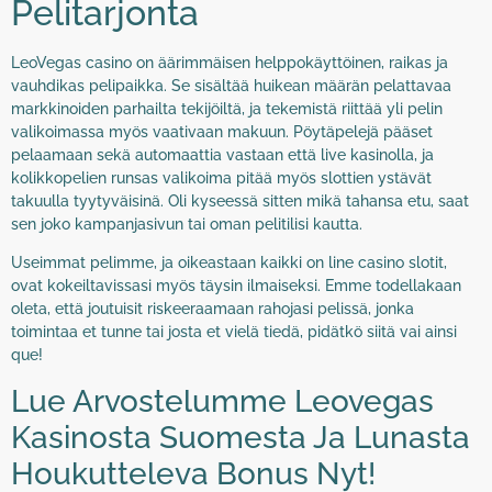
Pelitarjonta
LeoVegas casino on äärimmäisen helppokäyttöinen, raikas ja
vauhdikas pelipaikka. Se sisältää huikean määrän pelattavaa
markkinoiden parhailta tekijöiltä, ja tekemistä riittää yli pelin
valikoimassa myös vaativaan makuun. Pöytäpelejä pääset
pelaamaan sekä automaattia vastaan että live kasinolla, ja
kolikkopelien runsas valikoima pitää myös slottien ystävät
takuulla tyytyväisinä. Oli kyseessä sitten mikä tahansa etu, saat
sen joko kampanjasivun tai oman pelitilisi kautta.
Useimmat pelimme, ja oikeastaan kaikki on line casino slotit,
ovat kokeiltavissasi myös täysin ilmaiseksi. Emme todellakaan
oleta, että joutuisit riskeeraamaan rahojasi pelissä, jonka
toimintaa et tunne tai josta et vielä tiedä, pidätkö siitä vai ainsi
que!
Lue Arvostelumme Leovegas
Kasinosta Suomesta Ja Lunasta
Houkutteleva Bonus Nyt!