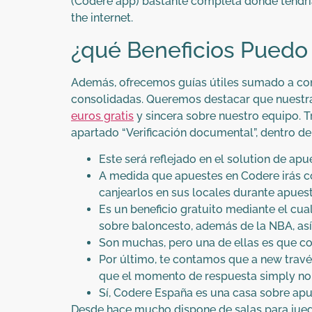
(Codere app) bastante completa donde tendría
the internet.
¿qué Beneficios Puedo 
Además, ofrecemos guías útiles sumado a con
consolidadas. Queremos destacar que nuestras
euros gratis
y sincera sobre nuestro equipo. 
apartado “Verificación documental”, dentro de
Este será reflejado en el solution de ap
A medida que apuestes en Codere irás co
canjearlos en sus locales durante apuesta
Es un beneficio gratuito mediante el cua
sobre baloncesto, además de la NBA, así
Son muchas, pero una de ellas es que co
Por último, te contamos que a new travé
que el momento de respuesta simply no 
Sí, Codere España es una casa sobre apu
Desde hace mucho dispone de salas para juego