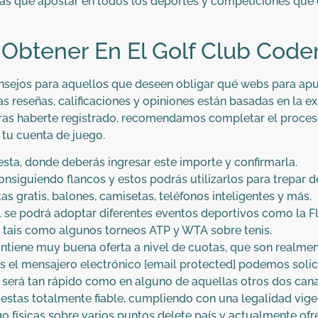
s que apostar en todos los deportes y competiciones que c
Obtener En El Golf Club Code
sejos para aquellos que deseen obligar qué webs para ap
 reseñas, calificaciones y opiniones están basadas en la 
Tras haberte registrado, recomendamos completar el proce
 tu cuenta de juego.
uesta, donde deberás ingresar este importe y confirmarla.
nsiguiendo flancos y estos podrás utilizarlos para trepar d
s gratis, balones, camisetas, teléfonos inteligentes y más.
l se podrá adoptar diferentes eventos deportivos como la Fli
 tais como algunos torneos ATP y WTA sobre tenis.
ntiene muy buena oferta a nivel de cuotas, que son realmen
s el mensajero electrónico [email protected] podemos solic
será tan rápido como en alguno de aquellas otros dos cana
estas totalmente fiable, cumpliendo con una legalidad vige
 físicas sobre varios puntos delete país y actualmente ofre