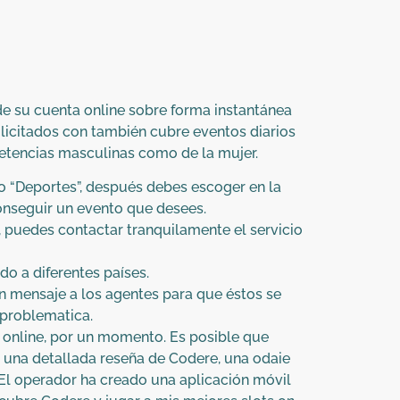
de su cuenta online sobre forma instantánea
licitados con también cubre eventos diarios
petencias masculinas como de la mujer.
do “Deportes”, después debes escoger en la
conseguir un evento que desees.
 puedes contactar tranquilamente el servicio
do a diferentes países.
n mensaje a los agentes para que éstos se
 problematica.
 online, por un momento. Es posible que
 una detallada reseña de Codere, una odaie
. El operador ha creado una aplicación móvil