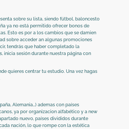
nta sobre su lista, siendo fútbol, baloncesto
aña ya no está permitido ofrecer bonos de
tas. Esto es por a los cambios que se damien
idad sobre acceder an algunas promociones
ecir, tendrás que haber completado la
, inicia sesión durante nuestra página con
de quieres centrar tu estudio. Una vez hagas
.
spaña, Alemania…) ademas con países
anos, ya por organizacion alfabético y a new
partado nuevo, países divididos durante
ada nación, lo que rompe con la estética