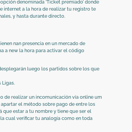
na opción denominada ‘Ticket premiado’ donde
nternet a la hora de realizar tu registro te
les, y hasta durante directo.
 tienen nan presencia en un mercado de
a a new la hora para activar el código
desplegarán luego los partidos sobre los que
 Ligas.
io de realizar un incomunicación vía online um
s apartar el método sobre pago de entre los
 que estar a tu nombre y tiene que ser el
 la cual verificar tu analogía como en toda