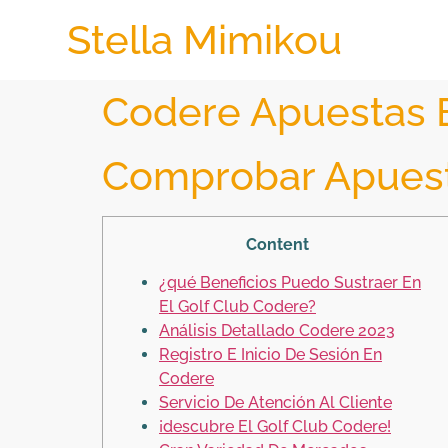
Stella Mimikou
Codere Apuestas E
Comprobar Apues
Content
¿qué Beneficios Puedo Sustraer En
El Golf Club Codere?
Análisis Detallado Codere 2023
Registro E Inicio De Sesión En
Codere
Servicio De Atención Al Cliente
¡descubre El Golf Club Codere!