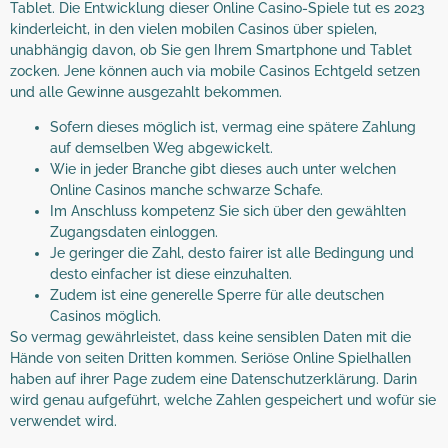
Tablet. Die Entwicklung dieser Online Casino-Spiele tut es 2023
kinderleicht, in den vielen mobilen Casinos über spielen,
unabhängig davon, ob Sie gen Ihrem Smartphone und Tablet
zocken. Jene können auch via mobile Casinos Echtgeld setzen
und alle Gewinne ausgezahlt bekommen.
Sofern dieses möglich ist, vermag eine spätere Zahlung
auf demselben Weg abgewickelt.
Wie in jeder Branche gibt dieses auch unter welchen
Online Casinos manche schwarze Schafe.
Im Anschluss kompetenz Sie sich über den gewählten
Zugangsdaten einloggen.
Je geringer die Zahl, desto fairer ist alle Bedingung und
desto einfacher ist diese einzuhalten.
Zudem ist eine generelle Sperre für alle deutschen
Casinos möglich.
So vermag gewährleistet, dass keine sensiblen Daten mit die
Hände von seiten Dritten kommen. Seriöse Online Spielhallen
haben auf ihrer Page zudem eine Datenschutzerklärung. Darin
wird genau aufgeführt, welche Zahlen gespeichert und wofür sie
verwendet wird.