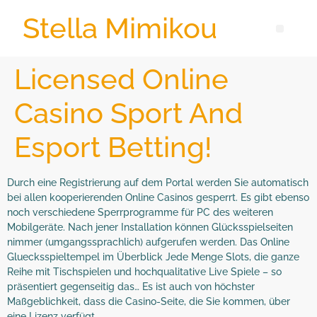
Stella Mimikou
Licensed Online
Casino Sport And
Esport Betting!
Durch eine Registrierung auf dem Portal werden Sie automatisch
bei allen kooperierenden Online Casinos gesperrt. Es gibt ebenso
noch verschiedene Sperrprogramme für PC des weiteren
Mobilgeräte. Nach jener Installation können Glücksspielseiten
nimmer (umgangssprachlich) aufgerufen werden. Das Online
Gluecksspieltempel im Überblick Jede Menge Slots, die ganze
Reihe mit Tischspielen und hochqualitative Live Spiele – so
präsentiert gegenseitig das… Es ist auch von höchster
Maßgeblichkeit, dass die Casino-Seite, die Sie kommen, über
eine Lizenz verfügt.