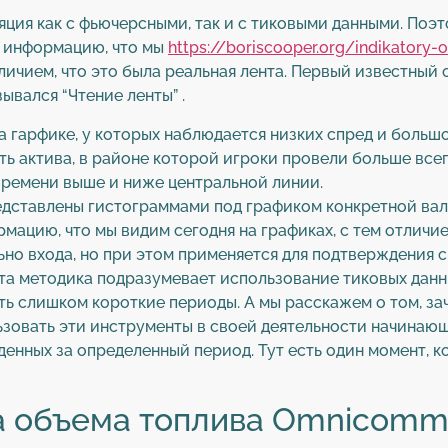
ция как с фьючерсными, так и с тиковыми данными. Поэт
е информацию, что мы
https://boriscooper.org/indikatory
тличием, что это была реальная лента. Первый известны
ывался “Чтение ленты” .
 гарфике, у которых наблюдается низких спред и больш
ь актива, в районе которой игроки провели больше всег
времени выше и ниже центральной линии.
едставлены гистограммами под графиком конкретной ва
ацию, что мы видим сегодня на графиках, с тем отличием
ьно входа, но при этом применяется для подтверждения с
а методика подразумевает использование тиковых данных
ть слишком короткие периоды. А мы расскажем о том, з
льзовать эти инструменты в своей деятельности начина
еденных за определенный период. Тут есть один момент, к
а объема топлива Omnicomm