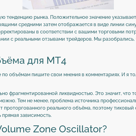
бую тенденцию рынка. Положительное значение указывае
зящими средними затем отображается в виде линии син
корректированы в соответствии с вашими торговыми пот
нии с реальными отзывами трейдеров. Мы разобрались, 
бъёма для МТ4
 по объёмам пишите свои мнения в комментариях. И я то
но фрагментированной ликвидностью. Это значит, что т
можно. Тем не менее, проблема источника профессионал
от проторгованного реального объёма, поэтому тиковый о
ь прямая зависимость.
olume Zone Oscillator?