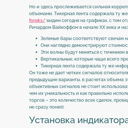
Но и здесь прослеживается сильная корреля
объемами. Тикерная лента содержала ту ж
foreks/
видим сегодня на графиках, с тем о
Ричардом Вайкоффом в начале ХХ века и наз
Зеленые бары соответствуют свечам на
Они наглядно демонстрируют стоимост
Эти волны будут меняться с течением 
Вертикальные, которые чаще всего пр
Тикерная лента содержала ту же информ
Он тоже не дает четких сигналов относител
предыдущие варианты, в расчетах объема эт
объективных сигналов не стоит использова
чем их уникальность и как правильно испо
торгов – это количество всех сделок, пров
не сразу понял).
Установка индикатор