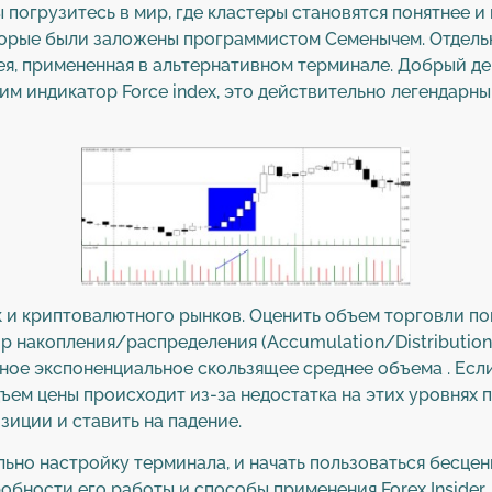
ы погрузитесь в мир, где кластеры становятся понятнее 
торые были заложены программистом Семенычем. Отдель
дея, примененная в альтернативном терминале. Добрый д
им индикатор Force index, это действительно легендарны
ак и криптовалютного рынков. Оценить объем торговли п
р накопления/распределения (Accumulation/Distribution
вное экспоненциальное скользящее среднее объема . Если 
дъем цены происходит из-за недостатка на этих уровнях п
зиции и ставить на падение.
льно настройку терминала, и начать пользоваться бесце
обности его работы и способы применения Forex Insider. 