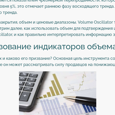
вляется показателем чрезмерной перепроданности, котор
овня 5%, это отмечает раннюю фазу восходящего тренда.
о тренда.
закрытия, объем и ценовые диапазоны. Volume Oscillator
рим далее, как использовать объем для подтверждения 
illator, и как правильно интерпретировать информацию 
зование индикаторов объема
ex и каково его призвание? Основная цель инструмента с
е он может рассматривать силу продавцов на понижающ